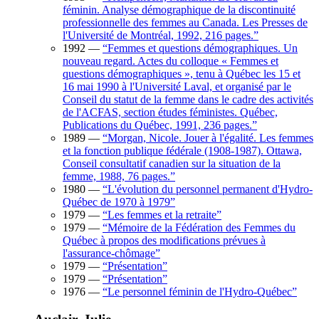
féminin. Analyse démographique de la discontinuité
professionnelle des femmes au Canada. Les Presses de
l'Université de Montréal, 1992, 216 pages.
”
1992
—
“
Femmes et questions démographiques. Un
nouveau regard. Actes du colloque « Femmes et
questions démographiques », tenu à Québec les 15 et
16 mai 1990 à l'Université Laval, et organisé par le
Conseil du statut de la femme dans le cadre des activités
de l'ACFAS, section études féministes. Québec,
Publications du Québec, 1991, 236 pages.
”
1989
—
“
Morgan, Nicole. Jouer à l'égalité. Les femmes
et la fonction publique fédérale (1908-1987). Ottawa,
Conseil consultatif canadien sur la situation de la
femme, 1988, 76 pages.
”
1980
—
“
L'évolution du personnel permanent d'Hydro-
Québec de 1970 à 1979
”
1979
—
“
Les femmes et la retraite
”
1979
—
“
Mémoire de la Fédération des Femmes du
Québec à propos des modifications prévues à
l'assurance-chômage
”
1979
—
“
Présentation
”
1979
—
“
Présentation
”
1976
—
“
Le personnel féminin de l'Hydro-Québec
”