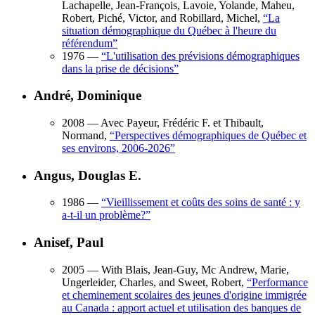
Lachapelle, Jean-François, Lavoie, Yolande, Maheu,
Robert, Piché, Victor, and Robillard, Michel,
“
La
situation démographique du Québec à l'heure du
référendum
”
1976
—
“
L'utilisation des prévisions démographiques
dans la prise de décisions
”
André, Dominique
2008
— Avec Payeur, Frédéric F. et Thibault,
Normand,
“
Perspectives démographiques de Québec et
ses environs, 2006-2026
”
Angus, Douglas E.
1986
—
“
Vieillissement et coûts des soins de santé : y
a-t-il un problème?
”
Anisef, Paul
2005
— With Blais, Jean-Guy, Mc Andrew, Marie,
Ungerleider, Charles, and Sweet, Robert,
“
Performance
et cheminement scolaires des jeunes d'origine immigrée
au Canada : apport actuel et utilisation des banques de