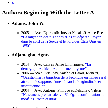
Z
Authors Beginning With the Letter A
Adams, John W.
2005
— Avec Egerbladh, Inez et Kasakoff, Alice Bee,
“
La migration des fils et des filles au départ du foyer
dans le nord de la Suède et le nord des États-Unis en
1850
”
Adjamagbo, Agnès
2014
— Avec Calvès, Anne-Emmanuèle,
“
La
démographie africaine au prisme du genre
”
2006
— Avec Delaunay, Valérie et Lalou, Richard,
“
Questionner la transition de la fécondité en milieu rural
africain : les apports d'une démarche longitudinale et
institutionnelle
”
2004
— Avec Antoine, Philippe et Delaunay, Valérie,
“
Naissances prémaritales au Sénégal : confrontation de
modèles urbain et rural
”