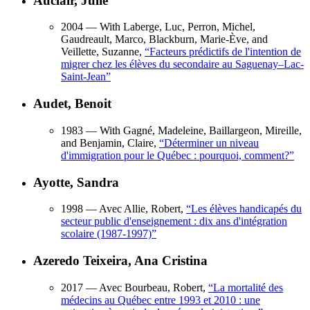
Auclair, Julie
2004
— With Laberge, Luc, Perron, Michel,
Gaudreault, Marco, Blackburn, Marie-Ève, and
Veillette, Suzanne,
“
Facteurs prédictifs de l'intention de
migrer chez les élèves du secondaire au Saguenay–Lac-
Saint-Jean
”
Audet, Benoit
1983
— With Gagné, Madeleine, Baillargeon, Mireille,
and Benjamin, Claire,
“
Déterminer un niveau
d'immigration pour le Québec : pourquoi, comment?
”
Ayotte, Sandra
1998
— Avec Allie, Robert,
“
Les élèves handicapés du
secteur public d'enseignement : dix ans d'intégration
scolaire (1987-1997)
”
Azeredo Teixeira, Ana Cristina
2017
— Avec Bourbeau, Robert,
“
La mortalité des
médecins au Québec entre 1993 et 2010 : une