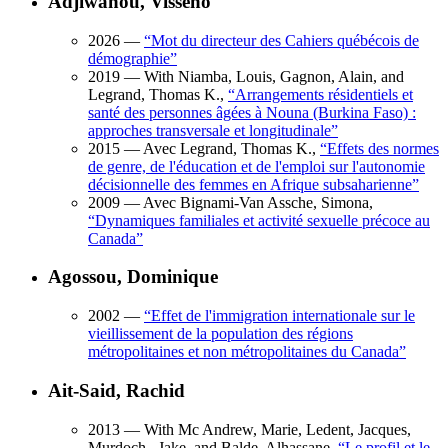
Adjiwanou, Vissého
2026
—
“
Mot du directeur des Cahiers québécois de
démographie
”
2019
— With Niamba, Louis, Gagnon, Alain, and
Legrand, Thomas K.,
“
Arrangements résidentiels et
santé des personnes âgées à Nouna (Burkina Faso) :
approches transversale et longitudinale
”
2015
— Avec Legrand, Thomas K.,
“
Effets des normes
de genre, de l'éducation et de l'emploi sur l'autonomie
décisionnelle des femmes en Afrique subsaharienne
”
2009
— Avec Bignami-Van Assche, Simona,
“
Dynamiques familiales et activité sexuelle précoce au
Canada
”
Agossou, Dominique
2002
—
“
Effet de l'immigration internationale sur le
vieillissement de la population des régions
métropolitaines et non métropolitaines du Canada
”
Ait-Said, Rachid
2013
— With Mc Andrew, Marie, Ledent, Jacques,
Murdoch , Jake, and Balde, Alhassane,
“
Le profil et le