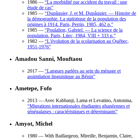
1986
—
“
La morbidité par accident du travail : une
étude de cas
”
1985
—
“
Dupâquier, J. et M. Dupâquier. — Histoire de
la démographie. La statistique de la population des
origines à 1914. Paris, Perrin, 1985, 462 p.
”
1985
—
“
Poulalion, Gabriel. — La science de la
population. Paris, Litec, 1984, VIII + 333 p.
”
1982
—
“
L'évolution de la scolarisation au Québec,
1951-1976
”
Amadou Sanni, Mouftaou
2017
—
“
Langues parlées au sein du ménage et
assimilation linguistique au Bénin
”
Ametepe, Fofo
2013
— Avec Kabbanji, Lama et Levatino, Antonina,
“
Migrations internationales étudiantes ghanéennes et
sénégalaises : caractéristiques et déterminants
”
Amyot, Michel
1980
— With Baillargeon, Mireille, Benjamin, Claire,