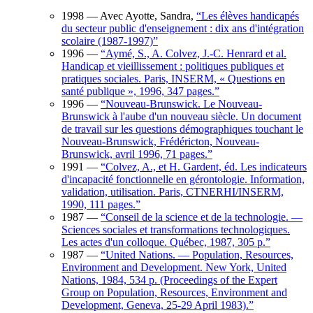
1998
— Avec Ayotte, Sandra,
“
Les élèves handicapés
du secteur public d'enseignement : dix ans d'intégration
scolaire (1987-1997)
”
1996
—
“
Aymé, S., A. Colvez, J.-C. Henrard et al.
Handicap et vieillissement : politiques publiques et
pratiques sociales. Paris, INSERM, « Questions en
santé publique », 1996, 347 pages.
”
1996
—
“
Nouveau-Brunswick. Le Nouveau-
Brunswick à l'aube d'un nouveau siècle. Un document
de travail sur les questions démographiques touchant le
Nouveau-Brunswick, Frédéricton, Nouveau-
Brunswick, avril 1996, 71 pages.
”
1991
—
“
Colvez, A., et H. Gardent, éd. Les indicateurs
d'incapacité fonctionnelle en gérontologie. Information,
validation, utilisation. Paris, CTNERHI/INSERM,
1990, 111 pages.
”
1987
—
“
Conseil de la science et de la technologie. —
Sciences sociales et transformations technologiques.
Les actes d'un colloque. Québec, 1987, 305 p.
”
1987
—
“
United Nations. — Population, Resources,
Environment and Development. New York, United
Nations, 1984, 534 p. (Proceedings of the Expert
Group on Population, Resources, Environment and
Development, Geneva, 25-29 April 1983).
”