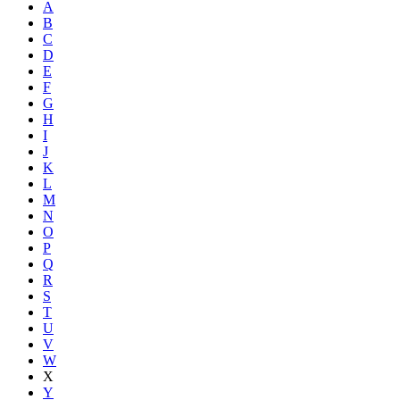
A
B
C
D
E
F
G
H
I
J
K
L
M
N
O
P
Q
R
S
T
U
V
W
X
Y