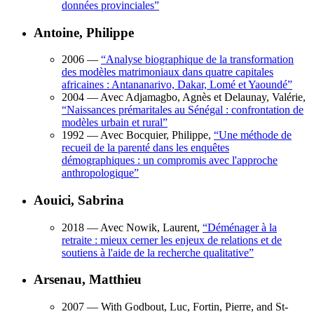
données provinciales
”
Antoine, Philippe
2006
—
“
Analyse biographique de la transformation
des ­modèles matrimoniaux dans quatre capitales
africaines : Antananarivo, Dakar, Lomé et Yaoundé
”
2004
— Avec Adjamagbo, Agnès et Delaunay, Valérie,
“
Naissances prémaritales au Sénégal : confrontation de
modèles urbain et rural
”
1992
— Avec Bocquier, Philippe,
“
Une méthode de
recueil de la parenté dans les enquêtes
démographiques : un compromis avec l'approche
anthropologique
”
Aouici, Sabrina
2018
— Avec Nowik, Laurent,
“
Déménager à la
retraite : mieux cerner les enjeux de relations et de
soutiens à l'aide de la recherche qualitative
”
Arsenau, Matthieu
2007
— With Godbout, Luc, Fortin, Pierre, and St-