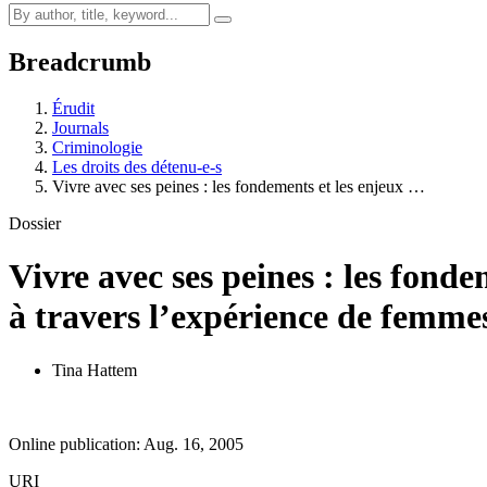
Breadcrumb
Érudit
Journals
Criminologie
Les droits des détenu-e-s
Vivre avec ses peines : les fondements et les enjeux …
Dossier
Vivre avec ses peines : les fond
à travers l’expérience de femm
Tina Hattem
Online publication: Aug. 16, 2005
URI