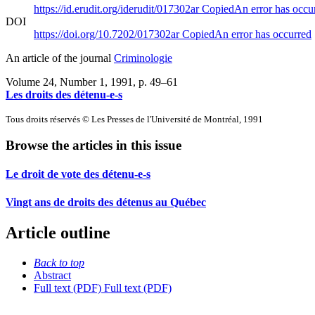
https://id.erudit.org/iderudit/017302ar
Copied
An error has occu
DOI
https://doi.org/10.7202/017302ar
Copied
An error has occurred
An article of the journal
Criminologie
Volume 24, Number 1, 1991
, p. 49–61
Les droits des détenu-e-s
Tous droits réservés © Les Presses de l'Université de Montréal, 1991
Browse the articles in this issue
Le droit de vote des détenu-e-s
Vingt ans de droits des détenus au Québec
Article outline
Back to top
Abstract
Full text (PDF)
Full text (PDF)