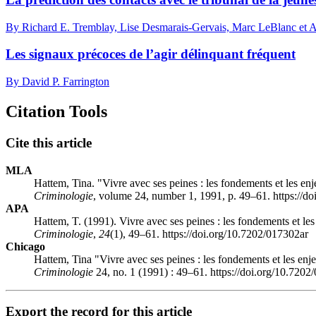
By Richard E. Tremblay, Lise Desmarais-Gervais, Marc LeBlanc et
Les signaux précoces de l’agir délinquant fréquent
By David P. Farrington
Citation Tools
Cite this article
MLA
Hattem, Tina. "Vivre avec ses peines : les fondements et les e
Criminologie
, volume 24, number 1, 1991, p. 49–61. https://d
APA
Hattem, T. (1991). Vivre avec ses peines : les fondements et l
Criminologie
,
24
(1), 49–61. https://doi.org/10.7202/017302ar
Chicago
Hattem, Tina "Vivre avec ses peines : les fondements et les en
Criminologie
24, no. 1 (1991) : 49–61. https://doi.org/10.7202
Export the record for this article