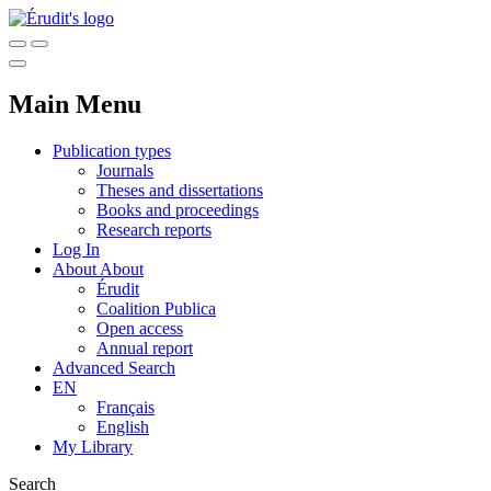
Main Menu
Publication types
Journals
Theses and dissertations
Books and proceedings
Research reports
Log In
About
About
Érudit
Coalition Publica
Open access
Annual report
Advanced Search
EN
Français
English
My Library
Search