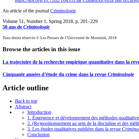
https://doi.org/10.7202/1045313ar
Copied
An error has occurre
An article of the journal
Criminologie
Volume 51, Number 1, Spring 2018
, p. 201–229
50 ans de
Criminologie
Tous droits réservés © Les Presses de l’Université de Montréal, 2018
Browse the articles in this issue
La trajectoire de la recherche empirique quantitative dans la re
Cinquante années d’étude du crime dans la revue
Criminologie
Article outline
Back to top
Abstract
Introduction
1. Émergence et développement des méthodes qualitative
2. (Re)positionnement au sein de la discipline et des méth
3. Les études qualitatives publiées dans la revue
Crimino
Conclusion