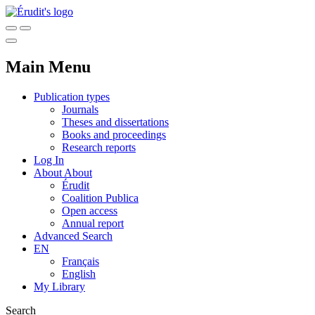
Main Menu
Publication types
Journals
Theses and dissertations
Books and proceedings
Research reports
Log In
About
About
Érudit
Coalition Publica
Open access
Annual report
Advanced Search
EN
Français
English
My Library
Search