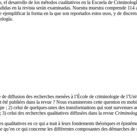
, el desarrollo de los métodos cualitativos en la Escuela de Criminolog
undidas en la revista serán examinadas. Nuestra muestra comprende 114 ar
e ejemplificar la forma en la que son reportados estos usos, y de discer
ología.
 de diffusion des recherches menées à l’École de criminologie de l’Unive
t été publiées dans la revue ? Nous examinerons cette question en mobil
gie ; 2) celui de quelques-unes des transformations qui sont survenues 
 3) celui des recherches qualitatives diffusées dans la revue
Criminolog
ualitatives en ce qui a trait à leurs fondements théoriques et épistémolo
me qu’en ce qui concerne les différentes composantes des démarches de re