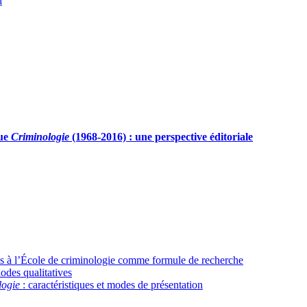
d
vue
Criminologie
(1968-2016) : une perspective éditoriale
s à l’École de criminologie comme formule de recherche
odes qualitatives
logie
: caractéristiques et modes de présentation