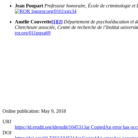
Jean Poupart
Professeur honoraire, École de criminologie et
ror.org/0161xgx34
Amélie Couvrette
[1]
[2]
Département de psychoéducation et d
Chercheure associée, Centre de recherche de l’Institut univer
ror.org/011pqxa69
Online publication: May 9, 2018
URI
https://id.erudit.org/iderudit/1045313ar
Copied
An error has occ
DOI