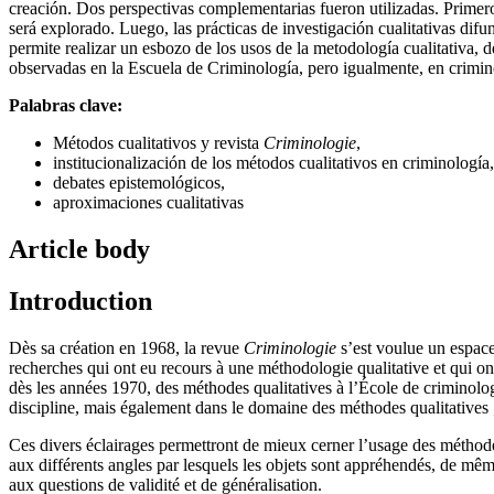
creación. Dos perspectivas complementarias fueron utilizadas. Primero
será explorado. Luego, las prácticas de investigación cualitativas dif
permite realizar un esbozo de los usos de la metodología cualitativa, d
observadas en la Escuela de Criminología, pero igualmente, en crimin
Palabras clave:
Métodos cualitativos y revista
Criminologie
,
institucionalización de los métodos cualitativos en criminología,
debates epistemológicos,
aproximaciones cualitativas
Article body
Introduction
Dès sa création en 1968, la revue
Criminologie
s’est voulue un espace
recherches qui ont eu recours à une méthodologie qualitative et qui on
dès les années 1970, des méthodes qualitatives à l’École de criminolo
discipline, mais également dans le domaine des méthodes qualitatives ;
Ces divers éclairages permettront de mieux cerner l’usage des méthodes q
aux différents angles par lesquels les objets sont appréhendés, de mê
aux questions de validité et de généralisation.