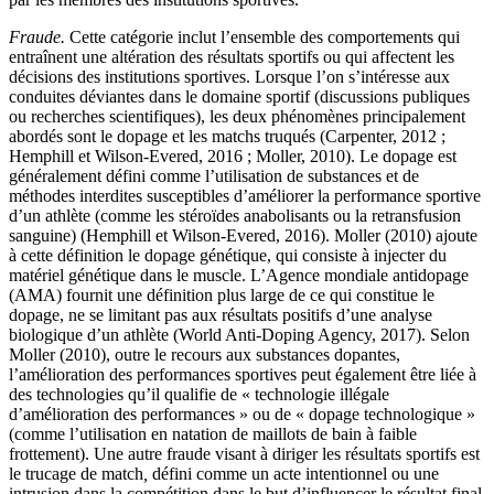
Fraude.
Cette catégorie inclut l’ensemble des comportements qui
entraînent une altération des résultats sportifs ou qui affectent les
décisions des institutions sportives. Lorsque l’on s’intéresse aux
conduites déviantes dans le domaine sportif (discussions publiques
ou recherches scientifiques), les deux phénomènes principalement
abordés sont le dopage et les matchs truqués (Carpenter, 2012 ;
Hemphill et Wilson-Evered, 2016 ; Moller, 2010). Le dopage est
généralement défini comme l’utilisation de substances et de
méthodes interdites susceptibles d’améliorer la performance sportive
d’un athlète (comme les stéroïdes anabolisants ou la retransfusion
sanguine) (Hemphill et Wilson-Evered, 2016). Moller (2010) ajoute
à cette définition le dopage génétique, qui consiste à injecter du
matériel génétique dans le muscle. L’Agence mondiale antidopage
(AMA) fournit une définition plus large de ce qui constitue le
dopage, ne se limitant pas aux résultats positifs d’une analyse
biologique d’un athlète (World Anti-Doping Agency, 2017). Selon
Moller (2010), outre le recours aux substances dopantes,
l’amélioration des performances sportives peut également être liée à
des technologies qu’il qualifie de « technologie illégale
d’amélioration des performances » ou de « dopage technologique »
(comme l’utilisation en natation de maillots de bain à faible
frottement). Une autre fraude visant à diriger les résultats sportifs est
le trucage de match
,
défini comme un acte intentionnel ou une
intrusion dans la compétition dans le but d’influencer le résultat final