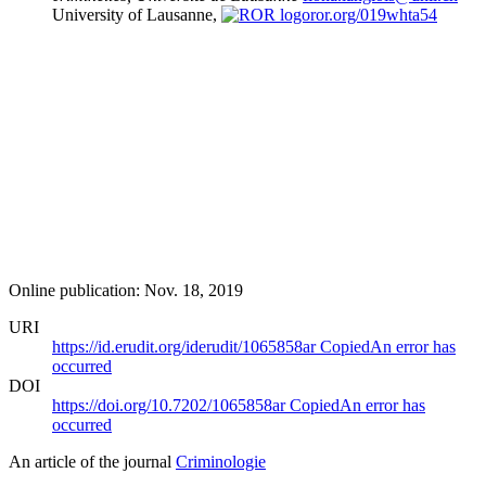
University of Lausanne,
ror.org/019whta54
Online publication: Nov. 18, 2019
URI
https://id.erudit.org/iderudit/1065858ar
Copied
An error has
occurred
DOI
https://doi.org/10.7202/1065858ar
Copied
An error has
occurred
An article of the journal
Criminologie