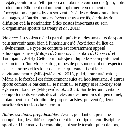
illégale, contraire à l’éthique ou à un abus de confiance » (p. 5, notre
traduction). Elle peut notamment impliquer le versement et
l’acceptation de pots-de-vin souvent liés à des cadeaux ou autres
avantages, à l’attribution des événements sportifs, de droits de
diffusion et à la nomination à des postes importants au sein
d’organismes sportifs (Barbary
et al.
, 2011).
Violence.
La violence de la part du public ou des amateurs de sport
peut survenir aussi bien à l’intérieur qu’à l’extérieur du lieu de
l’événement. Ce type de conduite est couramment appelé
« hooliganisme » (Milojević, Simonović, Janković, Otašević et
Turanjanin, 2013). Cette terminologie indique le « comportement
destructeur d’individus et de groupes de personnes qui ne respectent
pas les normes et les lois sociales et qui vandalisent leur
environnement » (Milojević
et al.,
2013, p. 14, notre traduction).
Même si le football est fréquemment sujet au hooliganisme, d’autres
sports comme le basketball, le handball, le rugby et le hockey sont
également touchés (Milojević
et al
., 2013). Sur le terrain, certains
comportements violents des athlètes ou des membres du personnel,
notamment par l’adoption de propos racistes, peuvent également
susciter des tensions hors terrain.
Autres conduites préjudiciables.
Avant, pendant et après une
compétition, les athlètes représentent leur équipe et leur discipline
sportive. Une mauvaise conduite, tant sur le terrain qu’en dehors,