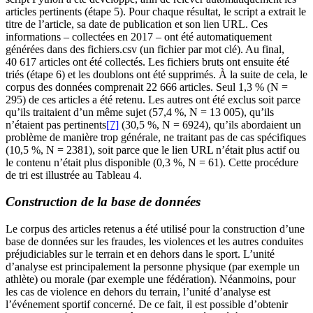
articles pertinents (étape 5). Pour chaque résultat, le script a extrait le
titre de l’article, sa date de publication et son lien URL. Ces
informations – collectées en 2017 – ont été automatiquement
générées dans des fichiers.csv (un fichier par mot clé). Au final,
40 617 articles ont été collectés. Les fichiers bruts ont ensuite été
triés (étape 6) et les doublons ont été supprimés. À la suite de cela, le
corpus des données comprenait 22 666 articles. Seul 1,3 % (N =
295) de ces articles a été retenu. Les autres ont été exclus soit parce
qu’ils traitaient d’un même sujet (57,4 %, N = 13 005), qu’ils
n’étaient pas pertinents
[7]
(30,5 %, N = 6924), qu’ils abordaient un
problème de manière trop générale, ne traitant pas de cas spécifiques
(10,5 %, N = 2381), soit parce que le lien URL n’était plus actif ou
le contenu n’était plus disponible (0,3 %, N = 61). Cette procédure
de tri est illustrée au Tableau 4.
Construction de la base de données
Le corpus des articles retenus a été utilisé pour la construction d’une
base de données sur les fraudes, les violences et les autres conduites
préjudiciables sur le terrain et en dehors dans le sport. L’unité
d’analyse est principalement la personne physique (par exemple un
athlète) ou morale (par exemple une fédération). Néanmoins, pour
les cas de violence en dehors du terrain, l’unité d’analyse est
l’événement sportif concerné. De ce fait, il est possible d’obtenir