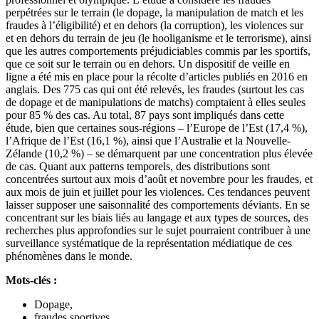
perpétrées sur le terrain (le dopage, la manipulation de match et les
fraudes à l’éligibilité) et en dehors (la corruption), les violences sur
et en dehors du terrain de jeu (le hooliganisme et le terrorisme), ainsi
que les autres comportements préjudiciables commis par les sportifs,
que ce soit sur le terrain ou en dehors. Un dispositif de veille en
ligne a été mis en place pour la récolte d’articles publiés en 2016 en
anglais. Des 775 cas qui ont été relevés, les fraudes (surtout les cas
de dopage et de manipulations de matchs) comptaient à elles seules
pour 85 % des cas. Au total, 87 pays sont impliqués dans cette
étude, bien que certaines sous-régions – l’Europe de l’Est (17,4 %),
l’Afrique de l’Est (16,1 %), ainsi que l’Australie et la Nouvelle-
Zélande (10,2 %) – se démarquent par une concentration plus élevée
de cas. Quant aux patterns temporels, des distributions sont
concentrées surtout aux mois d’août et novembre pour les fraudes, et
aux mois de juin et juillet pour les violences. Ces tendances peuvent
laisser supposer une saisonnalité des comportements déviants. En se
concentrant sur les biais liés au langage et aux types de sources, des
recherches plus approfondies sur le sujet pourraient contribuer à une
surveillance systématique de la représentation médiatique de ces
phénomènes dans le monde.
Mots-clés :
Dopage,
fraudes sportives,