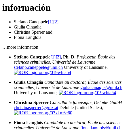
información
Stefano Caneppele
[1]
[2]
,
Giulia Cinaglia
,
Christina Sperrer
and
Fiona Langlois
…more information
Stefano Caneppele
[1]
[2]
, Ph. D.
Professeur, École des
sciences criminelles, Université de Lausanne
stefano.caneppele@unil.ch
University of Lausanne,
ror.org/019whta54
Giulia Cinaglia
Candidate au doctorat, École des sciences
criminelles, Université de Lausanne
giulia.cinaglia@unil.ch
University of Lausanne,
ror.org/019whta54
Christina Sperrer
Consultante forensique, Deloitte GmbH
christinasperrer@gmx.at
Deloitte (United States),
ror.org/03xkm6e60
Fiona Langlois
Candidate au doctorat, École des sciences
criminelles, Université de Lausanne
fiona.langlois@unil.ch