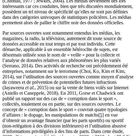
(Chibnall, 1977 ; Jewkes, 2004). Les médias deviennent dès lors
intéressants car ces conduites, bien que très discutées mondialement,
possèdent un tel niveau de spécificité qu’elles ne sont pas définies
dans des catégories univoques de statistiques policières. Les médias
permettent alors de pallier le chiffre noir des données officielles.
Par sources ouvertes sont notamment entendus les médias, les
magazines, la radio, la télévision, autrement dit toute source de
données accessible en tout temps et par tout individu. Cette
démarche, applicable à un ensemble hétéroclite de sujets, est
désormais utilisée sous le nom de « veille » pour la collecte et
l’analyse de données relatives aux phénomènes les plus variés
(Serrano, 2014). Des activités de recherche ont précédemment été
entreprises, notamment sur le terrorisme (Choi, Ko, Kim et Kim,
2014), sur l’utilisation des sources ouvertes comme moyen d’analyse
de crimes et de prévention de potentielles futures infractions
(Jayaweera
et al.
, 2015) ou sur la vente de biens volés sur Internet
(Aniello et Caneppele, 2018). En 2011, Gorse et Chadwick ont
publié un rapport sur des cas de « corruption dans le sport »,
collectés, totalement ou en partie, sur des sources ouvertes. Le
concept de « corruption dans le sport » couvrait quatre typologies
d’affaires : le dopage, les manipulations de matchs
[5]
en vue
d’obtenir un avantage financier (par les paris sportifs) ou sportif
(non-relégation à des divisions inférieures) et l’utilisation abusive
d’informations privilégiées à des fins de paris. Dans cette étude,