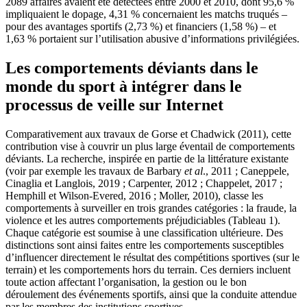
2089 affaires avaient été détectées entre 2000 et 2010, dont 95,6 %
impliquaient le dopage, 4,31 % concernaient les matchs truqués –
pour des avantages sportifs (2,73 %) et financiers (1,58 %) – et
1,63 % portaient sur l’utilisation abusive d’informations privilégiées.
Les comportements déviants dans le
monde du sport à intégrer dans le
processus de veille sur Internet
Comparativement aux travaux de Gorse et Chadwick (2011), cette
contribution vise à couvrir un plus large éventail de comportements
déviants. La recherche, inspirée en partie de la littérature existante
(voir par exemple les travaux de Barbary
et al
., 2011 ; Caneppele,
Cinaglia et Langlois, 2019 ; Carpenter, 2012 ; Chappelet, 2017 ;
Hemphill et Wilson-Evered, 2016 ; Moller, 2010), classe les
comportements à surveiller en trois grandes catégories : la fraude, la
violence et les autres comportements préjudiciables (Tableau 1).
Chaque catégorie est soumise à une classification ultérieure. Des
distinctions sont ainsi faites entre les comportements susceptibles
d’influencer directement le résultat des compétitions sportives (sur le
terrain) et les comportements hors du terrain. Ces derniers incluent
toute action affectant l’organisation, la gestion ou le bon
déroulement des événements sportifs, ainsi que la conduite attendue
par les membres des institutions sportives.