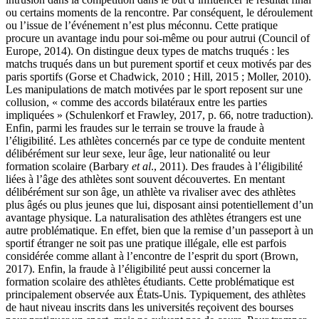
ou certains moments de la rencontre. Par conséquent, le déroulement
ou l’issue de l’événement n’est plus méconnu. Cette pratique
procure un avantage indu pour soi-même ou pour autrui (Council of
Europe, 2014). On distingue deux types de matchs truqués : les
matchs truqués dans un but purement sportif et ceux motivés par des
paris sportifs (Gorse et Chadwick, 2010 ; Hill, 2015 ; Moller, 2010).
Les manipulations de match motivées par le sport reposent sur une
collusion, « comme des accords bilatéraux entre les parties
impliquées » (Schulenkorf et Frawley, 2017, p. 66, notre traduction).
Enfin, parmi les fraudes sur le terrain se trouve la fraude à
l’éligibilité. Les athlètes concernés par ce type de conduite mentent
délibérément sur leur sexe, leur âge, leur nationalité ou leur
formation scolaire (Barbary
et al
., 2011). Des fraudes à l’éligibilité
liées à l’âge des athlètes sont souvent découvertes. En mentant
délibérément sur son âge, un athlète va rivaliser avec des athlètes
plus âgés ou plus jeunes que lui, disposant ainsi potentiellement d’un
avantage physique. La naturalisation des athlètes étrangers est une
autre problématique. En effet, bien que la remise d’un passeport à un
sportif étranger ne soit pas une pratique illégale, elle est parfois
considérée comme allant à l’encontre de l’esprit du sport (Brown,
2017). Enfin, la fraude à l’éligibilité peut aussi concerner la
formation scolaire des athlètes étudiants. Cette problématique est
principalement observée aux États-Unis. Typiquement, des athlètes
de haut niveau inscrits dans les universités reçoivent des bourses