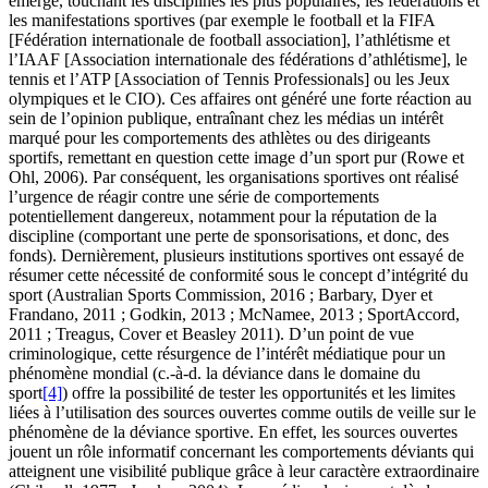
émergé, touchant les disciplines les plus populaires, les fédérations et
les manifestations sportives (par exemple le football et la FIFA
[Fédération internationale de football association], l’athlétisme et
l’IAAF [Association internationale des fédérations d’athlétisme], le
tennis et l’ATP [Association of Tennis Professionals] ou les Jeux
olympiques et le CIO). Ces affaires ont généré une forte réaction au
sein de l’opinion publique, entraînant chez les médias un intérêt
marqué pour les comportements des athlètes ou des dirigeants
sportifs, remettant en question cette image d’un sport pur (Rowe et
Ohl, 2006). Par conséquent, les organisations sportives ont réalisé
l’urgence de réagir contre une série de comportements
potentiellement dangereux, notamment pour la réputation de la
discipline (comportant une perte de sponsorisations, et donc, des
fonds). Dernièrement, plusieurs institutions sportives ont essayé de
résumer cette nécessité de conformité sous le concept d’intégrité du
sport (Australian Sports Commission, 2016 ; Barbary, Dyer et
Frandano, 2011 ; Godkin, 2013 ; McNamee, 2013 ; SportAccord,
2011 ; Treagus, Cover et Beasley 2011). D’un point de vue
criminologique, cette résurgence de l’intérêt médiatique pour un
phénomène mondial (c.-à-d. la déviance dans le domaine du
sport
[4]
) offre la possibilité de tester les opportunités et les limites
liées à l’utilisation des sources ouvertes comme outils de veille sur le
phénomène de la déviance sportive. En effet, les sources ouvertes
jouent un rôle informatif concernant les comportements déviants qui
atteignent une visibilité publique grâce à leur caractère extraordinaire