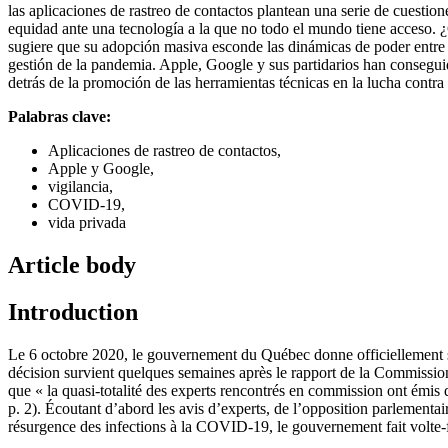
las aplicaciones de rastreo de contactos plantean una serie de cuestione
equidad ante una tecnología a la que no todo el mundo tiene acceso. ¿
sugiere que su adopción masiva esconde las dinámicas de poder entre los
gestión de la pandemia. Apple, Google y sus partidarios han conseguid
detrás de la promoción de las herramientas técnicas en la lucha contr
Palabras clave:
Aplicaciones de rastreo de contactos,
Apple y Google,
vigilancia,
COVID-19,
vida privada
Article body
Introduction
Le 6 octobre 2020, le gouvernement du Québec donne officiellement so
décision survient quelques semaines après le rapport de la Commission d
que « la quasi-totalité des experts rencontrés en commission ont émis d
p. 2). Écoutant d’abord les avis d’experts, de l’opposition parlementair
résurgence des infections à la COVID-19, le gouvernement fait volte-fa