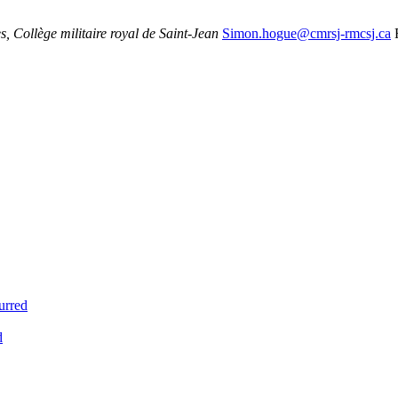
es,
Collège militaire royal de Saint-Jean
Simon.hogue@cmrsj-rmcsj.ca
urred
d