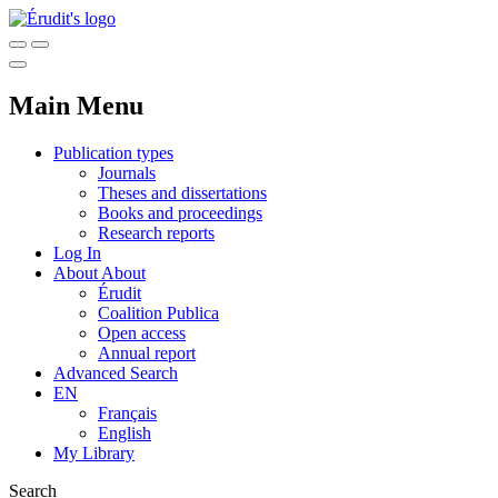
Main Menu
Publication types
Journals
Theses and dissertations
Books and proceedings
Research reports
Log In
About
About
Érudit
Coalition Publica
Open access
Annual report
Advanced Search
EN
Français
English
My Library
Search