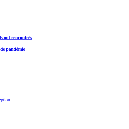
ls ont rencontrés
s de pandémie
eption