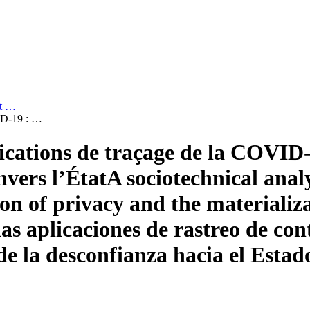
et …
VID-19 : …
ications de traçage de la COVID
nvers l’État
A sociotechnical ana
on of privacy and the materializa
 las aplicaciones de rastreo de c
de la desconfianza hacia el Estad