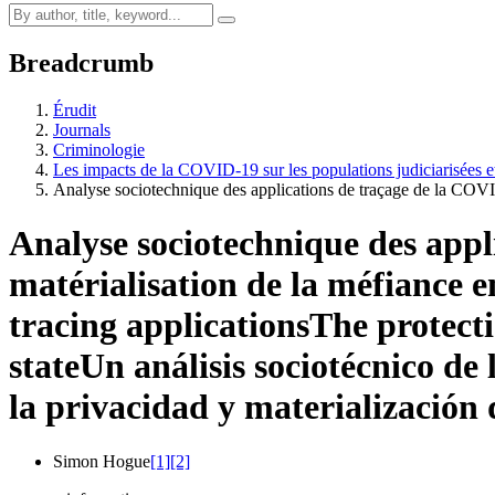
Breadcrumb
Érudit
Journals
Criminologie
Les impacts de la COVID-19 sur les populations judiciarisées 
Analyse sociotechnique des applications de traçage de la CO
Analyse sociotechnique des appl
matérialisation de la méfiance e
tracing applications
The protecti
state
Un análisis sociotécnico de
la privacidad y materialización 
Simon Hogue
[1]
[2]