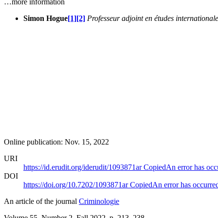
…more information
Simon Hogue
[1]
[2]
Professeur adjoint en études international
Online publication: Nov. 15, 2022
URI
https://id.erudit.org/iderudit/1093871ar
Copied
An error has occ
DOI
https://doi.org/10.7202/1093871ar
Copied
An error has occurre
An article of the journal
Criminologie
Volume 55, Number 2, Fall 2022
, p. 213–238