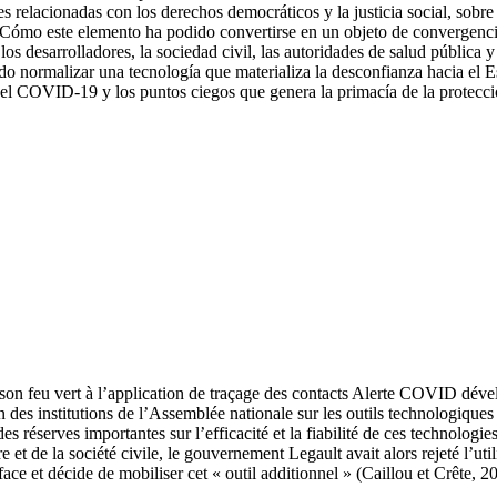
s relacionadas con los derechos democráticos y la justicia social, sobre 
Cómo este elemento ha podido convertirse en un objeto de convergencia 
 desarrolladores, la sociedad civil, las autoridades de salud pública y 
o normalizar una tecnología que materializa la desconfianza hacia el Es
a el COVID-19 y los puntos ciegos que genera la primacía de la protecci
n feu vert à l’application de traçage des contacts Alerte COVID dével
es institutions de l’Assemblée nationale sur les outils technologiques d
es réserves importantes sur l’efficacité et la fiabilité de ces technolog
e et de la société civile, le gouvernement Legault avait alors rejeté l’uti
ce et décide de mobiliser cet « outil additionnel » (Caillou et Crête, 2