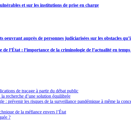
lnérables et sur les institutions de prise en charge
 oeuvrant auprès de personnes judiciarisées sur les obstacles qu’i
 de l’État : l’importance de la criminologie de l’actualité en temp
ications de traçage à partir du débat public
 la recherche d’une solution équilibrée
le : prévenir les risques de la surveillance pandémique à même la conc
technique de la méfiance envers l’État
quée ?