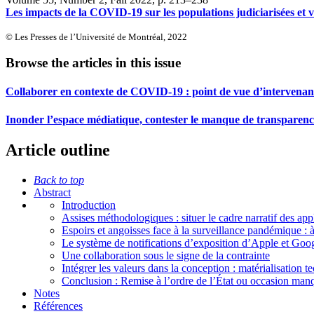
Les impacts de la COVID-19 sur les populations judiciarisées et vu
© Les Presses de l’Université de Montréal, 2022
Browse the articles in this issue
Collaborer en contexte de COVID-19 : point de vue d’intervenants
Inonder l’espace médiatique, contester le manque de transparence
Article outline
Back to top
Abstract
Introduction
Assises méthodologiques : situer le cadre narratif des appl
Espoirs et angoisses face à la surveillance pandémique : à
Le système de notifications d’exposition d’Apple et Goog
Une collaboration sous le signe de la contrainte
Intégrer les valeurs dans la conception : matérialisation 
Conclusion : Remise à l’ordre de l’État ou occasion man
Notes
Références