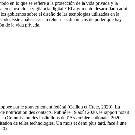
todo en lo que se refiere a la protección de la vida privada y la
en el uso de la vigilancia digital ? El argumento desarrollado aquí
los gobiernos sobre el diseño de las tecnologías utilizadas en la
tado. Este análisis saca a relucir las dinámicas de poder que hay
ón de la vida privada.
oppée par le gouvernement fédéral (Caillou et Crête, 2020). La
e notification des contacts. Publié le 19 août 2020, le rapport notait
ies » (Commission des institutions de l’Assemblée nationale, 2020,
lisation de telles technologies. Un mois et demi plus tard, face à une
020).