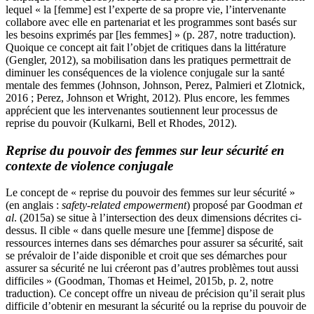
lequel « la [femme] est l’experte de sa propre vie, l’intervenante
collabore avec elle en partenariat et les programmes sont basés sur
les besoins exprimés par [les femmes] » (p. 287, notre traduction).
Quoique ce concept ait fait l’objet de critiques dans la littérature
(Gengler, 2012), sa mobilisation dans les pratiques permettrait de
diminuer les conséquences de la violence conjugale sur la santé
mentale des femmes (Johnson, Johnson, Perez, Palmieri et Zlotnick,
2016 ; Perez, Johnson et Wright, 2012). Plus encore, les femmes
apprécient que les intervenantes soutiennent leur processus de
reprise du pouvoir (Kulkarni, Bell et Rhodes, 2012).
Reprise du pouvoir des femmes sur leur sécurité en
contexte de violence conjugale
Le concept de « reprise du pouvoir des femmes sur leur sécurité »
(en anglais :
safety-related empowerment
) proposé par Goodman
et
al
. (2015a) se situe à l’intersection des deux dimensions décrites ci-
dessus. Il cible « dans quelle mesure une [femme] dispose de
ressources internes dans ses démarches pour assurer sa sécurité, sait
se prévaloir de l’aide disponible et croit que ses démarches pour
assurer sa sécurité ne lui créeront pas d’autres problèmes tout aussi
difficiles » (Goodman, Thomas et Heimel, 2015b, p. 2, notre
traduction). Ce concept offre un niveau de précision qu’il serait plus
difficile d’obtenir en mesurant la sécurité ou la reprise du pouvoir de