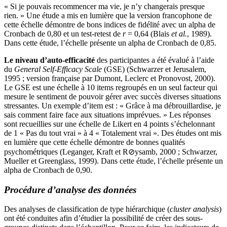
« Si je pouvais recommencer ma vie, je n’y changerais presque
rien. » Une étude a mis en lumière que la version francophone de
cette échelle démontre de bons indices de fidélité avec un alpha de
Cronbach de 0,80 et un test-retest de
r
= 0,64 (Blais
et al.
, 1989).
Dans cette étude, l’échelle présente un alpha de Cronbach de 0,85.
Le niveau d’auto-efficacité
des participantes a été évalué à l’aide
du
General Self-Efficacy Scale
(GSE) (Schwarzer et Jerusalem,
1995 ; version française par Dumont, Leclerc et Pronovost, 2000).
Le GSE est une échelle à 10 items regroupés en un seul facteur qui
mesure le sentiment de pouvoir gérer avec succès diverses situations
stressantes. Un exemple d’item est : « Grâce à ma débrouillardise, je
sais comment faire face aux situations imprévues. » Les réponses
sont recueillies sur une échelle de Likert en 4 points s’échelonnant
de 1 « Pas du tout vrai » à 4 « Totalement vrai ». Des études ont mis
en lumière que cette échelle démontre de bonnes qualités
psychométriques (Leganger, Kraft et R⊘ysamb, 2000 ; Schwarzer,
Mueller et Greenglass, 1999). Dans cette étude, l’échelle présente un
alpha de Cronbach de 0,90.
Procédure d’analyse des données
Des analyses de classification de type hiérarchique (
cluster analysis
)
ont été conduites afin d’étudier la possibilité de créer des sous-