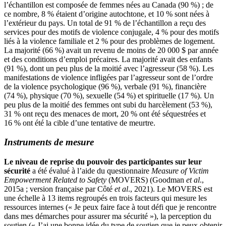
l’échantillon est composée de femmes nées au Canada (90 %) ; de
ce nombre, 8 % étaient d’origine autochtone, et 10 % sont nées à
l’extérieur du pays. Un total de 91 % de l’échantillon a reçu des
services pour des motifs de violence conjugale, 4 % pour des motifs
liés à la violence familiale et 2 % pour des problèmes de logement.
La majorité (66 %) avait un revenu de moins de 20 000 $ par année
et des conditions d’emploi précaires. La majorité avait des enfants
(91 %), dont un peu plus de la moitié avec l’agresseur (58 %). Les
manifestations de violence infligées par l’agresseur sont de l’ordre
de la violence psychologique (96 %), verbale (91 %), financière
(74 %), physique (70 %), sexuelle (54 %) et spirituelle (17 %). Un
peu plus de la moitié des femmes ont subi du harcèlement (53 %),
31 % ont reçu des menaces de mort, 20 % ont été séquestrées et
16 % ont été la cible d’une tentative de meurtre.
Instruments de mesure
Le niveau de reprise du pouvoir des participantes sur leur
sécurité
a été évalué à l’aide du questionnaire
Measure of Victim
Empowerment Related to Safety
(MOVERS) (Goodman
et al
.,
2015a ; version française par Côté
et al
., 2021). Le MOVERS est
une échelle à 13 items regroupés en trois facteurs qui mesure les
ressources internes (« Je peux faire face à tout défi que je rencontre
dans mes démarches pour assurer ma sécurité »), la perception du
soutien (« J’ai une bonne idée du type de soutien que je peux obtenir