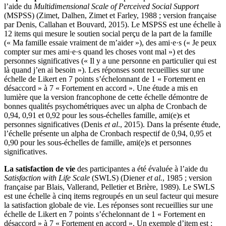
l’aide du
Multidimensional Scale of Perceived Social Support
(MSPSS) (Zimet, Dalhen, Zimet et Farley, 1988 ; version française
par Denis, Callahan et Bouvard, 2015). Le MSPSS est une échelle à
12 items qui mesure le soutien social perçu de la part de la famille
(« Ma famille essaie vraiment de m’aider »), des ami·e·s (« Je peux
compter sur mes ami·e·s quand les choses vont mal ») et des
personnes significatives (« Il y a une personne en particulier qui est
là quand j’en ai besoin »). Les réponses sont recueillies sur une
échelle de Likert en 7 points s’échelonnant de 1 « Fortement en
désaccord » à 7 « Fortement en accord ». Une étude a mis en
lumière que la version francophone de cette échelle démontre de
bonnes qualités psychométriques avec un alpha de Cronbach de
0,94, 0,91 et 0,92 pour les sous-échelles famille, ami(e)s et
personnes significatives (Denis
et al
., 2015). Dans la présente étude,
l’échelle présente un alpha de Cronbach respectif de 0,94, 0,95 et
0,90 pour les sous-échelles de famille, ami(e)s et personnes
significatives.
La satisfaction de vie
des participantes a été évaluée à l’aide du
Satisfaction with Life Scale
(SWLS) (Diener
et al.
, 1985 ; version
française par Blais, Vallerand, Pelletier et Brière, 1989). Le SWLS
est une échelle à cinq items regroupés en un seul facteur qui mesure
la satisfaction globale de vie. Les réponses sont recueillies sur une
échelle de Likert en 7 points s’échelonnant de 1 « Fortement en
désaccord » à 7 « Fortement en accord ». Un exemple d’item est :