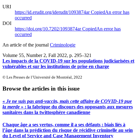
URI
https://id.erudit.org/iderudit/1093874ar
Copied
An error has
occurred
DOI
https://doi.org/10.7202/1093874ar
Copied
An error has
occurred
An article of the journal
Criminologie
Volume 55, Number 2, Fall 2022
, p. 295–321
Les impacts de la COVID-19 sur les populations judiciarisées et
vulnérables et sur les institutions de prise en charge
© Les Presses de l’Université de Montréal, 2022
Browse the articles in this issue
«
Je ne suis pas anti-vaccin, mais cette affaire de COVID-19 pue
la merde
» : la fabrique du discours des opposants aux mesures
sanitaires dans la twittosphère canadienne
Chaque âge a ses vertus, comme il a ses défauts : biais liés à
l’âge dans la prédiction du risque de récidive criminelle au sein
du Level of Service and Case Management Inventory