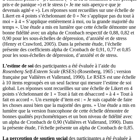
pris·e de panique ») et le stress (« Je me suis aperçu·e que je
devenais agité·e »). Les réponses sont recueillies sur une échelle de
Likert en 4 points s’échelonnant de 0 « Ne s’applique pas du tout à
moi » à 4 « S’applique entièrement à moi, ou la grande majorité du
temps ». Une étude a mis en lumière que cette échelle démontre une
bonne fidélité avec un alpha de Cronbach respectif de 0,88, 0,82 et
0,90 pour les sous-échelles de dépression, d’anxiété et de stress
(Henry et Crawford, 2005). Dans la présente étude, l’échelle
présente des coefficients alpha de Cronbach de 0,91, 0,77 et 0,85
pour les sous-échelles de dépression, d’anxiété et de stress.
L’estime de soi
des participantes a été évaluée à l’aide du
Rosenberg Self-Esteem Scale
(RSES) (Rosenberg, 1965 ; version
française par Vallières et Vallerand, 1990). Le RSES est une échelle
à 10 items regroupés en un seul facteur qui mesure l’estime de soi
global. Les réponses sont recueillies sur une échelle de Likert en 4
points s’échelonnant de 1 « Tout à fait en désaccord » à 4 « Tout à
fait en accord ». Un exemple d’item est : « Je suis capable de faire
les choses aussi bien que la majorité des gens. » Une étude a mis en
lumière que la version francophone de cette échelle démontre de
bonnes qualités psychométriques et un bon niveau de fidélité avec
un alpha de Cronbach de 0,90 (Vallières et Vallerand, 1990). Dans
la présente étude, l’échelle présente un alpha de Cronbach de 0,85.
La perception de soutien social
des participantes a été évaluée à