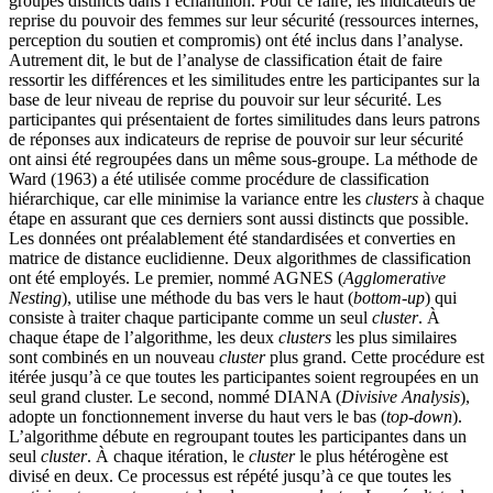
groupes distincts dans l’échantillon. Pour ce faire, les indicateurs de
reprise du pouvoir des femmes sur leur sécurité (ressources internes,
perception du soutien et compromis) ont été inclus dans l’analyse.
Autrement dit, le but de l’analyse de classification était de faire
ressortir les différences et les similitudes entre les participantes sur la
base de leur niveau de reprise du pouvoir sur leur sécurité. Les
participantes qui présentaient de fortes similitudes dans leurs patrons
de réponses aux indicateurs de reprise de pouvoir sur leur sécurité
ont ainsi été regroupées dans un même sous-groupe. La méthode de
Ward (1963) a été utilisée comme procédure de classification
hiérarchique, car elle minimise la variance entre les
clusters
à chaque
étape en assurant que ces derniers sont aussi distincts que possible.
Les données ont préalablement été standardisées et converties en
matrice de distance euclidienne. Deux algorithmes de classification
ont été employés. Le premier, nommé AGNES (
Agglomerative
Nesting
), utilise une méthode du bas vers le haut (
bottom-up
) qui
consiste à traiter chaque participante comme un seul
cluster
. À
chaque étape de l’algorithme, les deux
clusters
les plus similaires
sont combinés en un nouveau
cluster
plus grand. Cette procédure est
itérée jusqu’à ce que toutes les participantes soient regroupées en un
seul grand cluster. Le second, nommé DIANA (
Divisive Analysis
),
adopte un fonctionnement inverse du haut vers le bas (
top-down
).
L’algorithme débute en regroupant toutes les participantes dans un
seul
cluster
. À chaque itération, le
cluster
le plus hétérogène est
divisé en deux. Ce processus est répété jusqu’à ce que toutes les