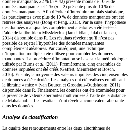
donnée manquante, 22 % (
n
= 42) présente moins de 10 % de
données manquantes et 1 % (
n
= 2) présente plus de 10 % de
données manquantes. Afin d’éviter d’introduire un biais statistique,
les participantes avec plus de 10 % de données manquantes ont été
retirées des analyses (Dong et Peng, 2013). Par la suite, l’hypothèse
des données manquantes complètement aléatoires a été testée à
l’aide de la librairie « MissMech » (Jamshidian, Jalal et Jansen,
2014) disponible dans R. Les résultats révèlent qu’il n’est pas
possible de rejeter l’hypothèse des données manquantes
complètement aléatoires. Par conséquent, une technique
d’imputation multiple a été utilisée pour combler les données
manquantes. La procédure d’imputation se base sur la méthodologie
utilisée par Burns
et al
. (2011). Premièrement, cinq ensembles de
données imputées ont été créés (Gaffert, Meinfelder et Bosch,
2016). Ensuite, la moyenne des valeurs imputées des cinq ensembles
de données a été calculée. Les analyses ont été réalisées en utilisant
la librairie « mice » (van Buuren et Groothuis-Oudshoorn, 2011)
disponible dans R. Finalement, les données ont été examinées pour
la présence de valeurs aberrantes multivariées à l’aide de la distance
de Mahalanobis. Les résultats n’ont révélé aucune valeur aberrante
dans les données.
Analyse de classification
La qualité des regroupements entre les deux algorithmes de