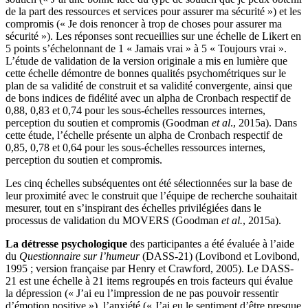
de la part des ressources et services pour assurer ma sécurité ») et les
compromis (« Je dois renoncer à trop de choses pour assurer ma
sécurité »). Les réponses sont recueillies sur une échelle de Likert en
5 points s’échelonnant de 1 « Jamais vrai » à 5 « Toujours vrai ».
L’étude de validation de la version originale a mis en lumière que
cette échelle démontre de bonnes qualités psychométriques sur le
plan de sa validité de construit et sa validité convergente, ainsi que
de bons indices de fidélité avec un alpha de Cronbach respectif de
0,88, 0,83 et 0,74 pour les sous-échelles ressources internes,
perception du soutien et compromis (Goodman
et al
., 2015a). Dans
cette étude, l’échelle présente un alpha de Cronbach respectif de
0,85, 0,78 et 0,64 pour les sous-échelles ressources internes,
perception du soutien et compromis.
Les cinq échelles subséquentes ont été sélectionnées sur la base de
leur proximité avec le construit que l’équipe de recherche souhaitait
mesurer, tout en s’inspirant des échelles privilégiées dans le
processus de validation du MOVERS (Goodman
et al.
, 2015a).
La détresse psychologique
des participantes a été évaluée à l’aide
du
Questionnaire sur l’humeur
(DASS-21) (Lovibond et Lovibond,
1995 ; version française par Henry et Crawford, 2005). Le DASS-
21 est une échelle à 21 items regroupés en trois facteurs qui évalue
la dépression (« J’ai eu l’impression de ne pas pouvoir ressentir
d’émotion positive »), l’anxiété (« J’ai eu le sentiment d’être presque