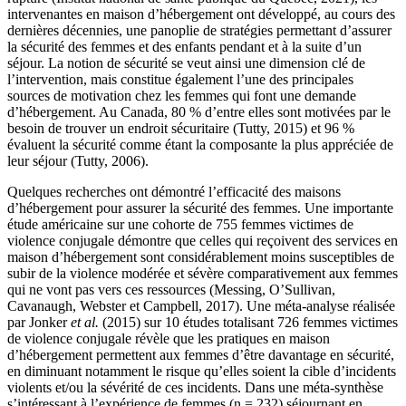
intervenantes en maison d’hébergement ont développé, au cours des
dernières décennies, une panoplie de stratégies permettant d’assurer
la sécurité des femmes et des enfants pendant et à la suite d’un
séjour. La notion de sécurité se veut ainsi une dimension clé de
l’intervention, mais constitue également l’une des principales
sources de motivation chez les femmes qui font une demande
d’hébergement. Au Canada, 80 % d’entre elles sont motivées par le
besoin de trouver un endroit sécuritaire (Tutty, 2015) et 96 %
évaluent la sécurité comme étant la composante la plus appréciée de
leur séjour (Tutty, 2006).
Quelques recherches ont démontré l’efficacité des maisons
d’hébergement pour assurer la sécurité des femmes. Une importante
étude américaine sur une cohorte de 755 femmes victimes de
violence conjugale démontre que celles qui reçoivent des services en
maison d’hébergement sont considérablement moins susceptibles de
subir de la violence modérée et sévère comparativement aux femmes
qui ne vont pas vers ces ressources (Messing, O’Sullivan,
Cavanaugh, Webster et Campbell, 2017). Une méta-analyse réalisée
par Jonker
et al.
(2015) sur 10 études totalisant 726 femmes victimes
de violence conjugale révèle que les pratiques en maison
d’hébergement permettent aux femmes d’être davantage en sécurité,
en diminuant notamment le risque qu’elles soient la cible d’incidents
violents et/ou la sévérité de ces incidents. Dans une méta-synthèse
s’intéressant à l’expérience de femmes (n = 232) séjournant en