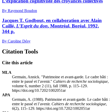
L’explication cognitiviste des croyances collectives
By Raymond Boudon
Jacques T. Godbout, en collaboration avec Alain
Caillé,
L’Esprit du don
, Montréal, Boréal, 1992,
344 p.
By Caroline Désy
Citation Tools
Cite this article
MLA
Germain, Annick. "Patrimoine et avant-garde. Le cadre bâti :
entre le passé et l’avenir."
Cahiers de recherche sociologique
,
volume 6, number 2 (11), fall 1988, p. 115–129.
https://doi.org/10.7202/1002051ar
APA
Germain, A. (1988). Patrimoine et avant-garde. Le cadre bâti :
entre le passé et l’avenir.
Cahiers de recherche sociologique
,
6
(2), 115–129. https://doi.org/10.7202/1002051ar