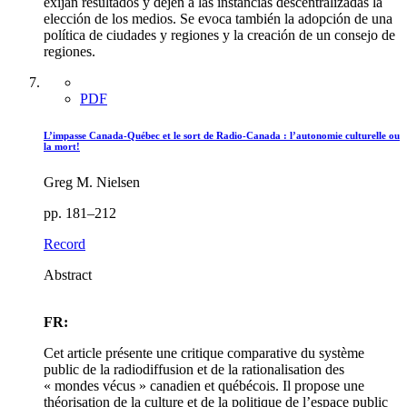
exijan resultados y dejen a las instancias descentralizadas la
elección de los medios. Se evoca también la adopción de una
política de ciudades y regiones y la creación de un consejo de
regiones.
PDF
L’impasse Canada-Québec et le sort de Radio-Canada : l’autonomie culturelle ou
la mort!
Greg M. Nielsen
pp. 181–212
Record
Abstract
FR:
Cet article présente une critique comparative du système
public de la radiodiffusion et de la rationalisation des
« mondes vécus » canadien et québécois. Il propose une
théorisation de la culture et de la politique de l’espace public