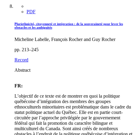
PDF
Pluriethnicité, citoyenneté et intégration : de la souveraineté pour lever les
obstacles et les ambiguïtés
Micheline Labelle, François Rocher and Guy Rocher
pp. 213–245
Record
Abstract
FR:
L’objectif de ce texte est de montrer en quoi la politique
québécoise d’intégration des membres des groupes
ethnoculturels minoritaires est problématique dans le cadre du
statut politique actuel du Québec. Elle est en partie court-
circuitée par l’approche privilégiée par le gouvernement
fédéral qui fait la promotion du caractère bilingue et
multiculturel du Canada. Sont ainsi créés de nombreux
obstacles à l’endroit de la politique québécoise d’intégration et