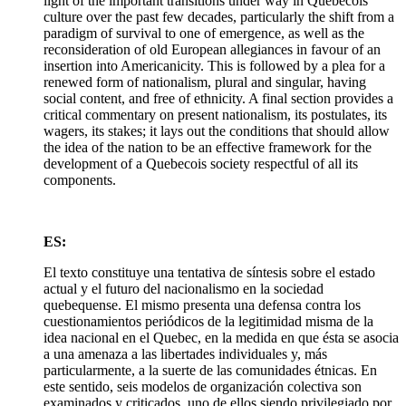
light of the important transitions under way in Quebecois
culture over the past few decades, particularly the shift from a
paradigm of survival to one of emergence, as well as the
reconsideration of old European allegiances in favour of an
insertion into Americanicity. This is followed by a plea for a
renewed form of nationalism, plural and singular, having
social content, and free of ethnicity. A final section provides a
critical commentary on present nationalism, its postulates, its
wagers, its stakes; it lays out the conditions that should allow
the idea of the nation to be an effective framework for the
development of a Quebecois society respectful of all its
components.
ES:
El texto constituye una tentativa de síntesis sobre el estado
actual y el futuro del nacionalismo en la sociedad
quebequense. El mismo presenta una defensa contra los
cuestionamientos periódicos de la legitimidad misma de la
idea nacional en el Quebec, en la medida en que ésta se asocia
a una amenaza a las libertades individuales y, más
particularmente, a la suerte de las comunidades étnicas. En
este sentido, seis modelos de organización colectiva son
examinados y criticados, uno de ellos siendo privilegiado por