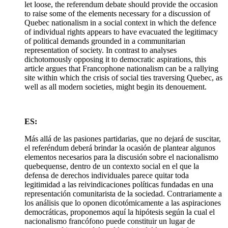
let loose, the referendum debate should provide the occasion
to raise some of the elements necessary for a discussion of
Quebec nationalism in a social context in which the defence
of individual rights appears to have evacuated the legitimacy
of political demands grounded in a communitarian
representation of society. In contrast to analyses
dichotomously opposing it to democratic aspirations, this
article argues that Francophone nationalism can be a rallying
site within which the crisis of social ties traversing Quebec, as
well as all modern societies, might begin its denouement.
ES:
Más allá de las pasiones partidarias, que no dejará de suscitar,
el referéndum deberá brindar la ocasión de plantear algunos
elementos necesarios para la discusión sobre el nacionalismo
quebequense, dentro de un contexto social en el que la
defensa de derechos individuales parece quitar toda
legitimidad a las reivindicaciones políticas fundadas en una
representación comunitarista de la sociedad. Contrariamente a
los análisis que lo oponen dicotómicamente a las aspiraciones
democráticas, proponemos aquí la hipótesis según la cual el
nacionalismo francófono puede constituir un lugar de