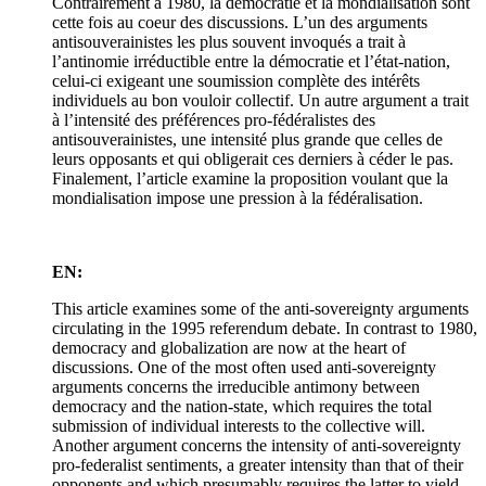
Contrairement à 1980, la démocratie et la mondialisation sont
cette fois au coeur des discussions. L’un des arguments
antisouverainistes les plus souvent invoqués a trait à
l’antinomie irréductible entre la démocratie et l’état-nation,
celui-ci exigeant une soumission complète des intérêts
individuels au bon vouloir collectif. Un autre argument a trait
à l’intensité des préférences pro-fédéralistes des
antisouverainistes, une intensité plus grande que celles de
leurs opposants et qui obligerait ces derniers à céder le pas.
Finalement, l’article examine la proposition voulant que la
mondialisation impose une pression à la fédéralisation.
EN:
This article examines some of the anti-sovereignty arguments
circulating in the 1995 referendum debate. In contrast to 1980,
democracy and globalization are now at the heart of
discussions. One of the most often used anti-sovereignty
arguments concerns the irreducible antimony between
democracy and the nation-state, which requires the total
submission of individual interests to the collective will.
Another argument concerns the intensity of anti-sovereignty
pro-federalist sentiments, a greater intensity than that of their
opponents and which presumably requires the latter to yield.