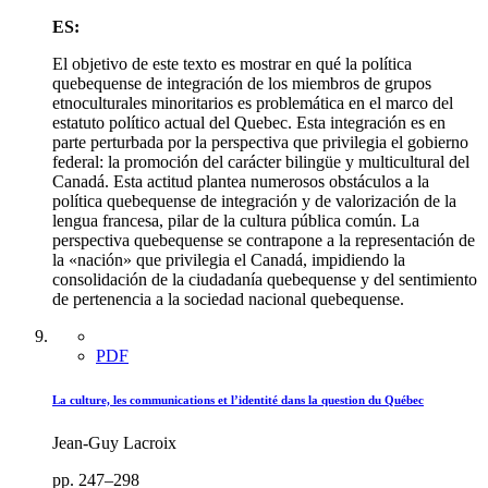
ES:
El objetivo de este texto es mostrar en qué la política
quebequense de integración de los miembros de grupos
etnoculturales minoritarios es problemática en el marco del
estatuto político actual del Quebec. Esta integración es en
parte perturbada por la perspectiva que privilegia el gobierno
federal: la promoción del carácter bilingüe y multicultural del
Canadá. Esta actitud plantea numerosos obstáculos a la
política quebequense de integración y de valorización de la
lengua francesa, pilar de la cultura pública común. La
perspectiva quebequense se contrapone a la representación de
la «nación» que privilegia el Canadá, impidiendo la
consolidación de la ciudadanía quebequense y del sentimiento
de pertenencia a la sociedad nacional quebequense.
PDF
La culture, les communications et l’identité dans la question du Québec
Jean-Guy Lacroix
pp. 247–298