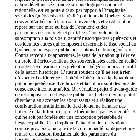
nation dé-ethnicisée, fondée sur une logique civique et
rationnelle, est en porte-à-faux par rapport à l’imaginaire
social des Québécois et la réalité politique du Québec. Sous
couvert d’adhésion à la raison universelle, cette redéfinition
repose sur une mise au ban de l’ethnicité et des
particularismes culturels et participe d’une volonté de
subsomption à la fois de l’identité historique des Québécois et
des identités autres qui composent désormais le tissu social du
Québec en un espace public post-national et homogénéisant.
Contrairement aux apparences, le sens de la nation qui dérive
du projet théorico-politique des souverainistes cache en réalité
un acte d’exclusion et des prétentions hégémoniques au profit
de la nation historique. L’auteur soutient qu’il ne sert à rien
d’évacuer la différence et l’altérité inhérentes à la dynamique
politique québécoise. L’ethnicité et la culture sont des faits de
conscience incontournables. Un véritable projet d’avant-garde
de recomposition de l’espace public au Québec devrait plutôt
chercher à en accepter les aboutissants et à réaliser une
configuration institutionnelle flexible qui ne banalise pas
l’altérité et la différence, qui ne hiérarchise pas les identités et
qui ne soit pas fondée sur une conception préétablie de
l’espace public. Cela implique l’abandon de la « Nation »
comme pivot axiomatique de la communauté politique et une
remise en question fondamentale des paramètres du
libéralisme contemporain.