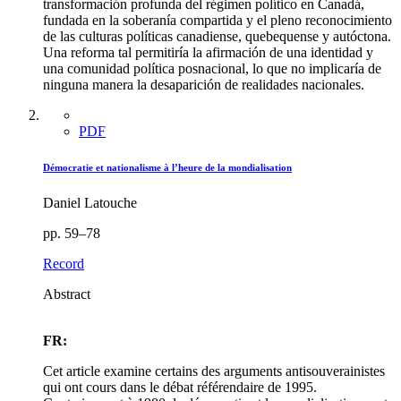
transformación profunda del régimen político en Canadá,
fundada en la soberanía compartida y el pleno reconocimiento
de las culturas políticas canadiense, quebequense y autóctona.
Una reforma tal permitiría la afirmación de una identidad y
una comunidad política posnacional, lo que no implicaría de
ninguna manera la desaparición de realidades nacionales.
PDF
Démocratie et nationalisme à l’heure de la mondialisation
Daniel Latouche
pp. 59–78
Record
Abstract
FR:
Cet article examine certains des arguments antisouverainistes
qui ont cours dans le débat référendaire de 1995.