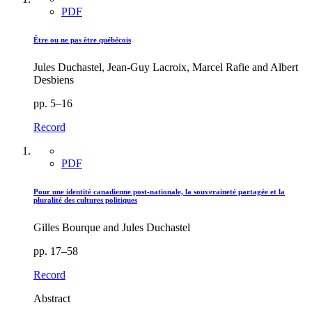
PDF
Être ou ne pas être québécois
Jules Duchastel, Jean-Guy Lacroix, Marcel Rafie and Albert
Desbiens
pp. 5–16
Record
PDF
Pour une identité canadienne post-nationale, la souveraineté partagée et la
pluralité des cultures politiques
Gilles Bourque and Jules Duchastel
pp. 17–58
Record
Abstract