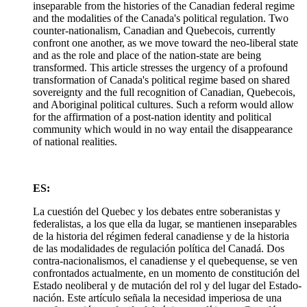
inseparable from the histories of the Canadian federal regime
and the modalities of the Canada's political regulation. Two
counter-nationalism, Canadian and Quebecois, currently
confront one another, as we move toward the neo-liberal state
and as the role and place of the nation-state are being
transformed. This article stresses the urgency of a profound
transformation of Canada's political regime based on shared
sovereignty and the full recognition of Canadian, Quebecois,
and Aboriginal political cultures. Such a reform would allow
for the affirmation of a post-nation identity and political
community which would in no way entail the disappearance
of national realities.
ES:
La cuestión del Quebec y los debates entre soberanistas y
federalistas, a los que ella da lugar, se mantienen inseparables
de la historia del régimen federal canadiense y de la historia
de las modalidades de regulación política del Canadá. Dos
contra-nacionalismos, el canadiense y el quebequense, se ven
confrontados actualmente, en un momento de constitución del
Estado neoliberal y de mutación del rol y del lugar del Estado-
nación. Este artículo señala la necesidad imperiosa de una