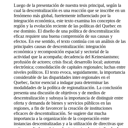
Luego de la presentación de nuestra tesis principal, según la
cual la descentralización es una reacción que se inscribe en un
fenómeno más global, fuertemente influenciado por la
integración económica, este texto examina los conceptos de
región y la evolución reciente de las políticas del Quebec en
ese dominio. El diseño de una política de descentralización
eficaz requiere una buena comprensión de sus causas y
efectos. En ese sentido, el texto continúa con un análisis de las
principales causas de descentralización: integración
económica y recomposición espacial y sectorial de la
actividad que la acompaña; decadencia del Keinesianismo;
profusión de actores; crisis fiscal; desarrollo local; autorruta
electrónica; consolidación de capitales regionales; luchas entre
niveles políticos. El texto evoca, seguidamente, la importancia
considerable de las disparidades inter-regionales en el
Quebec, factor esencial a indagar para determinar las
modalidades de la política de regionalización. La conclusión
presenta una discusión de objetivos y de medios de
descentralización y subraya la importancia de distinguir entre
oferta y demanda de bienes y servicios públicos en las
regiones, a fin de favorecer la creación de instituciones
eficaces de descentralización. Se sugiere dar mucha
importancia a la organización de la cooperación entre
instancias descentralizadas y a la utilización de directivas que