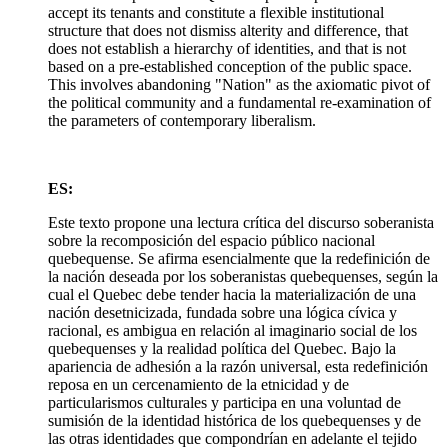
accept its tenants and constitute a flexible institutional
structure that does not dismiss alterity and difference, that
does not establish a hierarchy of identities, and that is not
based on a pre-established conception of the public space.
This involves abandoning "Nation" as the axiomatic pivot of
the political community and a fundamental re-examination of
the parameters of contemporary liberalism.
ES:
Este texto propone una lectura crítica del discurso soberanista
sobre la recomposición del espacio público nacional
quebequense. Se afirma esencialmente que la redefinición de
la nación deseada por los soberanistas quebequenses, según la
cual el Quebec debe tender hacia la materialización de una
nación desetnicizada, fundada sobre una lógica cívica y
racional, es ambigua en relación al imaginario social de los
quebequenses y la realidad política del Quebec. Bajo la
apariencia de adhesión a la razón universal, esta redefinición
reposa en un cercenamiento de la etnicidad y de
particularismos culturales y participa en una voluntad de
sumisión de la identidad histórica de los quebequenses y de
las otras identidades que compondrían en adelante el tejido