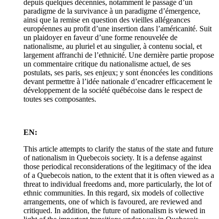
depuis quelques décennies, notamment le passage d’un
paradigme de la survivance à un paradigme d’émergence,
ainsi que la remise en question des vieilles allégeances
européennes au profit d’une insertion dans l’américanité. Suit
un plaidoyer en faveur d’une forme renouvelée de
nationalisme, au pluriel et au singulier, à contenu social, et
largement affranchi de l’ethnicité. Une dernière partie propose
un commentaire critique du nationalisme actuel, de ses
postulats, ses paris, ses enjeux; y sont énoncées les conditions
devant permettre à l’idée nationale d’encadrer efficacement le
développement de la société québécoise dans le respect de
toutes ses composantes.
EN:
This article attempts to clarify the status of the state and future
of nationalism in Quebecois society. It is a defense against
those periodical reconsiderations of the legitimacy of the idea
of a Quebecois nation, to the extent that it is often viewed as a
threat to individual freedoms and, more particularly, the lot of
ethnic communities. In this regard, six models of collective
arrangements, one of which is favoured, are reviewed and
critiqued. In addition, the future of nationalism is viewed in