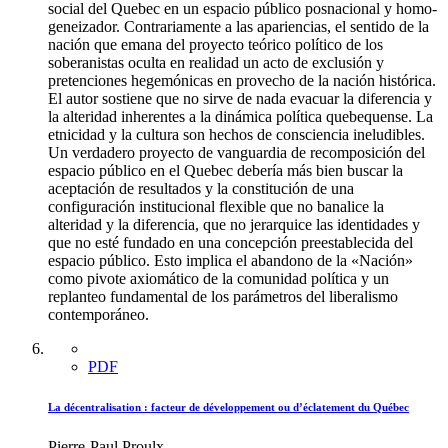
social del Quebec en un espacio público posnacional y homo-
geneizador. Contrariamente a las apariencias, el sentido de la
nación que emana del proyecto teórico político de los
soberanistas oculta en realidad un acto de exclusión y
pretenciones hegemónicas en provecho de la nación histórica.
El autor sostiene que no sirve de nada evacuar la diferencia y
la alteridad inherentes a la dinámica política quebequense. La
etnicidad y la cultura son hechos de consciencia ineludibles.
Un verdadero proyecto de vanguardia de recomposición del
espacio público en el Quebec debería más bien buscar la
aceptación de resultados y la constitución de una
configuración institucional flexible que no banalice la
alteridad y la diferencia, que no jerarquice las identidades y
que no esté fundado en una concepción preestablecida del
espacio público. Esto implica el abandono de la «Nación»
como pivote axiomático de la comunidad política y un
replanteo fundamental de los parámetros del liberalismo
contemporáneo.
PDF
La décentralisation : facteur de développement ou d’éclatement du Québec
Pierre-Paul Proulx