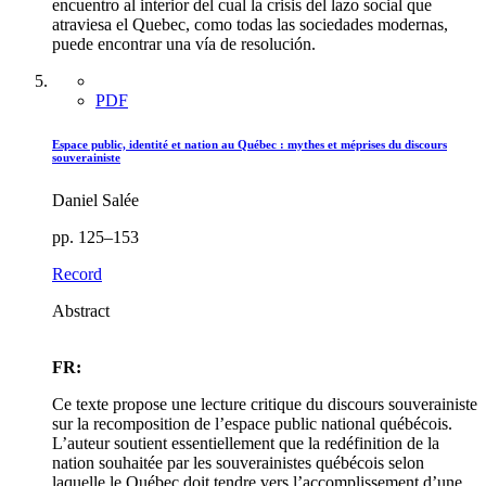
encuentro al interior del cual la crisis del lazo social que
atraviesa el Quebec, como todas las sociedades modernas,
puede encontrar una vía de resolución.
PDF
Espace public, identité et nation au Québec : mythes et méprises du discours
souverainiste
Daniel Salée
pp. 125–153
Record
Abstract
FR:
Ce texte propose une lecture critique du discours souverainiste
sur la recomposition de l’espace public national québécois.
L’auteur soutient essentiellement que la redéfinition de la
nation souhaitée par les souverainistes québécois selon
laquelle le Québec doit tendre vers l’accomplissement d’une