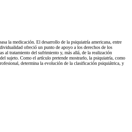
basa la medicación. El desarrollo de la psiquiatría americana, entre
ndividualidad ofreció un punto de apoyo a los derechos de los
s al tratamiento del sufrimiento y, más allá, de la realización
el sujeto. Como el artículo pretende mostrarlo, la psiquiatría, como
fesional, determina la evolución de la clasificación psiquiátrica, y