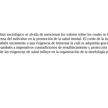
lisis sociológico se olvida de mencionar los valores sobre los cuales se 
fensa del individuo en la promoción de la salud mental. El credo de la i
mbién nacimiento a una exigencia de bienestar la cuál es adquirida gracia
ambién a imperativos contradictorios de restablecimiento y protección d
e las exigencias de salud influye en la organización de la morfología pro