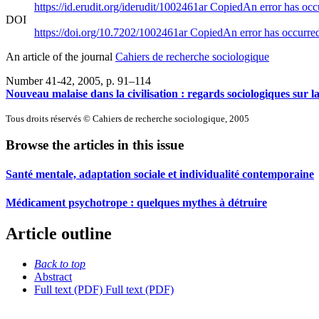
https://id.erudit.org/iderudit/1002461ar
Copied
An error has occ
DOI
https://doi.org/10.7202/1002461ar
Copied
An error has occurre
An article of the journal
Cahiers de recherche sociologique
Number 41-42, 2005
, p. 91–114
Nouveau malaise dans la civilisation : regards sociologiques sur l
Tous droits réservés © Cahiers de recherche sociologique, 2005
Browse the articles in this issue
Santé mentale, adaptation sociale et individualité contemporaine
Médicament psychotrope : quelques mythes à détruire
Article outline
Back to top
Abstract
Full text (PDF)
Full text (PDF)