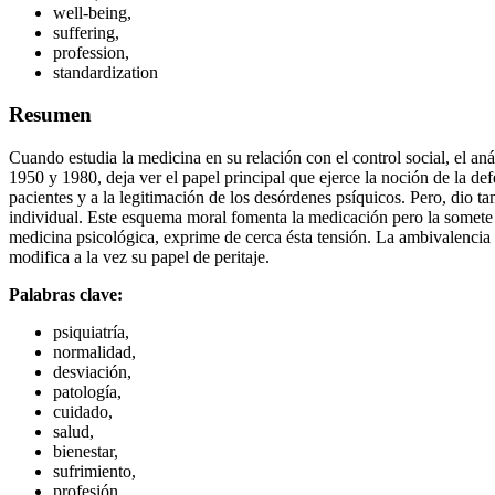
well-being,
suffering,
profession,
standardization
Resumen
Cuando estudia la medicina en su relación con el control social, el aná
1950 y 1980, deja ver el papel principal que ejerce la noción de la de
pacientes y a la legitimación de los desórdenes psíquicos. Pero, dio ta
individual. Este esquema moral fomenta la medicación pero la somete t
medicina psicológica, exprime de cerca ésta tensión. La ambivalencia d
modifica a la vez su papel de peritaje.
Palabras clave:
psiquiatría,
normalidad,
desviación,
patología,
cuidado,
salud,
bienestar,
sufrimiento,
profesión,