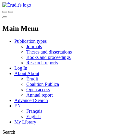
Main Menu
Publication types
Journals
Theses and dissertations
Books and proceedings
Research reports
Log In
About
About
Érudit
Coalition Publica
Open access
Annual report
Advanced Search
EN
Français
English
My Library
Search