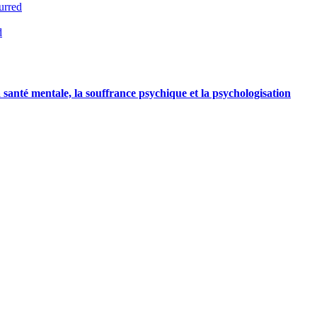
urred
d
a santé mentale, la souffrance psychique et la psychologisation