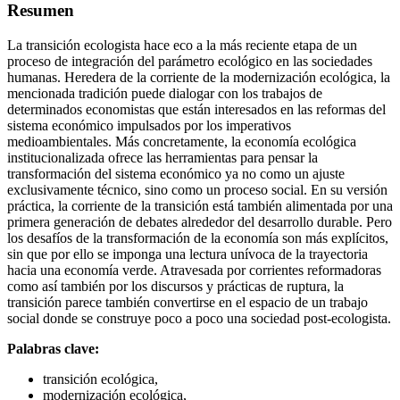
Resumen
La transición ecologista hace eco a la más reciente etapa de un
proceso de integración del parámetro ecológico en las sociedades
humanas. Heredera de la corriente de la modernización ecológica, la
mencionada tradición puede dialogar con los trabajos de
determinados economistas que están interesados en las reformas del
sistema económico impulsados por los imperativos
medioambientales. Más concretamente, la economía ecológica
institucionalizada ofrece las herramientas para pensar la
transformación del sistema económico ya no como un ajuste
exclusivamente técnico, sino como un proceso social. En su versión
práctica, la corriente de la transición está también alimentada por una
primera generación de debates alrededor del desarrollo durable. Pero
los desafíos de la transformación de la economía son más explícitos,
sin que por ello se imponga una lectura unívoca de la trayectoria
hacia una economía verde. Atravesada por corrientes reformadoras
como así también por los discursos y prácticas de ruptura, la
transición parece también convertirse en el espacio de un trabajo
social donde se construye poco a poco una sociedad post-ecologista.
Palabras clave:
transición ecológica,
modernización ecológica,