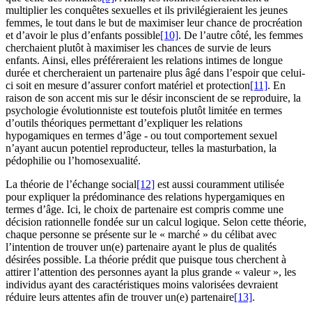
multiplier les conquêtes sexuelles et ils privilégieraient les jeunes
femmes, le tout dans le but de maximiser leur chance de procréation
et d’avoir le plus d’enfants possible
[10]
. De l’autre côté, les femmes
cherchaient plutôt à maximiser les chances de survie de leurs
enfants. Ainsi, elles préféreraient les relations intimes de longue
durée et chercheraient un partenaire plus âgé dans l’espoir que celui-
ci soit en mesure d’assurer confort matériel et protection
[11]
. En
raison de son accent mis sur le désir inconscient de se reproduire, la
psychologie évolutionniste est toutefois plutôt limitée en termes
d’outils théoriques permettant d’expliquer les relations
hypogamiques en termes d’âge - ou tout comportement sexuel
n’ayant aucun potentiel reproducteur, telles la masturbation, la
pédophilie ou l’homosexualité.
La théorie de l’échange social
[12]
est aussi couramment utilisée
pour expliquer la prédominance des relations hypergamiques en
termes d’âge. Ici, le choix de partenaire est compris comme une
décision rationnelle fondée sur un calcul logique. Selon cette théorie,
chaque personne se présente sur le « marché » du célibat avec
l’intention de trouver un(e) partenaire ayant le plus de qualités
désirées possible. La théorie prédit que puisque tous cherchent à
attirer l’attention des personnes ayant la plus grande « valeur », les
individus ayant des caractéristiques moins valorisées devraient
réduire leurs attentes afin de trouver un(e) partenaire
[13]
.