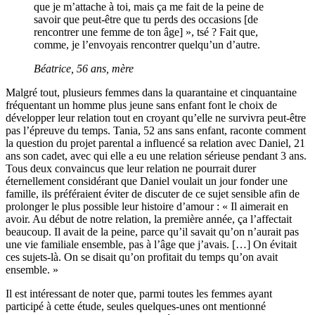
que je m’attache à toi, mais ça me fait de la peine de
savoir que peut-être que tu perds des occasions [de
rencontrer une femme de ton âge] », tsé ? Fait que,
comme, je l’envoyais rencontrer quelqu’un d’autre.
Béatrice, 56 ans, mère
Malgré tout, plusieurs femmes dans la quarantaine et cinquantaine
fréquentant un homme plus jeune sans enfant font le choix de
développer leur relation tout en croyant qu’elle ne survivra peut-être
pas l’épreuve du temps. Tania, 52 ans sans enfant, raconte comment
la question du projet parental a influencé sa relation avec Daniel, 21
ans son cadet, avec qui elle a eu une relation sérieuse pendant 3 ans.
Tous deux convaincus que leur relation ne pourrait durer
éternellement considérant que Daniel voulait un jour fonder une
famille, ils préféraient éviter de discuter de ce sujet sensible afin de
prolonger le plus possible leur histoire d’amour : « Il aimerait en
avoir. Au début de notre relation, la première année, ça l’affectait
beaucoup. Il avait de la peine, parce qu’il savait qu’on n’aurait pas
une vie familiale ensemble, pas à l’âge que j’avais. […] On évitait
ces sujets-là. On se disait qu’on profitait du temps qu’on avait
ensemble. »
Il est intéressant de noter que, parmi toutes les femmes ayant
participé à cette étude, seules quelques-unes ont mentionné