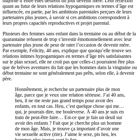
majorité d’entre elles désirent un jour devenir mère. Leur réflexion
quant au futur de leurs relations hypogamiques en termes d’âge est
influencée, en partie, par les ambitions parentales perçues de leurs
partenaires plus jeunes, à savoir si ces ambitions correspondent à
leurs propres capacités reproductives et projet parental.
Plusieurs des femmes sans enfant dans la trentaine ou au début de la
quarantaine refusent de trop s’investir émotionnellement avec leur
partenaire plus jeune de peur de rater l’occasion de devenir mère.
Par exemple, Felicity, 40 ans, explique que quoiqu’elle trouve ses
relations intimes hypogamiques en termes d’âge très satisfaisantes
sur le plan sexuel, elle ne croit pas que celles-ci pourraient être plus
que de brèves aventures du fait que les hommes dans la vingtaine ou
début trentaine ne sont généralement pas prêts, selon elle, à devenir
père.
Honnêtement, je recherche un partenaire plus de mon
âge, parce que je veux une relation sérieuse. J’ai 40 ans,
heu, il ne me reste pas grand temps pour avoir des
enfants, en tout cas. Heu, c’est quelque chose qui me…
qui, je pourrais dire, me bouleverse. À 40 ans je suis en
train de peut-être faire… Est-ce que je fais un deuil sur
avoir des enfants ? Fait que je cherche plus un homme
de mon âge. Mais, je trouve ça important d’avoir une
vie sexuelle active (rire). J’aime le sexe, pis heu, les
hommes plus jeunes sont le fun.