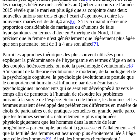
les mariages hétérosexuels célébrés au Québec au cours de l’année
2015 révèle que le mari est plus âgé que sa conjointe dans deux
nouvelles unions sur trois et que l’écart d’âge moyen entre les
nouveaux mariés est de de 4,4 ans
[6]
. S’il y a quand même une
proportion considérable de mariages ou d’unions de faits
hypogamiques en termes d’âge en Amérique du Nord, il faut
préciser que la femme n’est généralement que légèrement plus âgée
que son partenaire, soit de 1 à 4 ans son aînée
[7]
.
Parmi les approches théoriques les plus souvent utilisées pour
expliquer la prédominance de l’hypergamie en termes d’âge en sein
des couples hétérosexuels, on note la psychologie évolutionniste
[8]
.
S’inspirant de la théorie évolutionniste moderne, de la biologie et de
la psychologie cognitive, la psychologie évolutionniste postule que
le comportement humain est influencé par des mécanismes
psychologiques inconscients qui se seraient développés à travers le
temps afin de permettre à l’humain de résoudre les problèmes
nuisant à la survie de l’espèce. Selon cette théorie, les hommes et les
femmes auraient développé des préférences différentes en matière de
choix de partenaires et de pratiques sexuelles en grande partie parce
que les femmes seraient « naturellement » plus impliquées
physiologiquement que les hommes dans la survie de leur
progéniture – par exemple, pendant la grossesse et l’allaitement – et
que la fertilité des femmes est beaucoup plus étroitement liée à l’âge
que celle des hommes
[9]
. Ainsi, les hommes chercheraient à