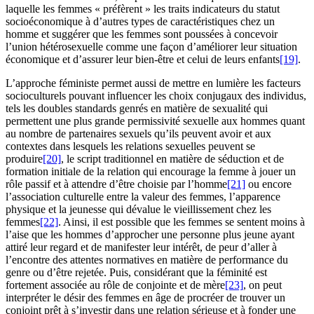
laquelle les femmes « préfèrent » les traits indicateurs du statut
socioéconomique à d’autres types de caractéristiques chez un
homme et suggérer que les femmes sont poussées à concevoir
l’union hétérosexuelle comme une façon d’améliorer leur situation
économique et d’assurer leur bien-être et celui de leurs enfants
[19]
.
L’approche féministe permet aussi de mettre en lumière les facteurs
socioculturels pouvant influencer les choix conjugaux des individus,
tels les doubles standards genrés en matière de sexualité qui
permettent une plus grande permissivité sexuelle aux hommes quant
au nombre de partenaires sexuels qu’ils peuvent avoir et aux
contextes dans lesquels les relations sexuelles peuvent se
produire
[20]
, le script traditionnel en matière de séduction et de
formation initiale de la relation qui encourage la femme à jouer un
rôle passif et à attendre d’être choisie par l’homme
[21]
ou encore
l’association culturelle entre la valeur des femmes, l’apparence
physique et la jeunesse qui dévalue le vieillissement chez les
femmes
[22]
. Ainsi, il est possible que les femmes se sentent moins à
l’aise que les hommes d’approcher une personne plus jeune ayant
attiré leur regard et de manifester leur intérêt, de peur d’aller à
l’encontre des attentes normatives en matière de performance du
genre ou d’être rejetée. Puis, considérant que la féminité est
fortement associée au rôle de conjointe et de mère
[23]
, on peut
interpréter le désir des femmes en âge de procréer de trouver un
conjoint prêt à s’investir dans une relation sérieuse et à fonder une