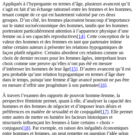
Appliqués à l’hypergamie en termes d’âge, plusieurs avancent qu’il
s’agit en fait d’un échange rationnel entre les femmes et les hommes,
tenant compte de ce qui est hautement valorisé par ces deux
groupes. D’un côté, les femmes placeraient beaucoup d’importance
sur le statut socioéconomique des hommes, tandis que les hommes
porteraient particulièrement attention à l’apparence physique d’une
femme ou à ses capacités reproductives
[14]
. Cette conception de la
valeur des hommes et des femmes en tant que partenaire intime
mène certains auteurs à présenter les relations hypogamiques de
façon plutôt négative. Certains abordent ces relations comme un
choix de dernier recours pour les femmes âgées, interprétant leurs
choix comme une preuve qu’elles n’ont pas été en mesure
d’intéresser les hommes de leur âge
[15]
. D’autres avancent qu’il est
peu probable qu’une relation hypogamique en termes d’âge dure
dans le temps, puisqu’une femme d’âge avancé pourrait ne pas être
en mesure d’offrir une progéniture à son partenaire
[16]
.
À travers l’examen des rapports de pouvoir homme-femme, la
perspective féministe permet, quant à elle, d’analyser la capacité des
hommes et des femmes de négocier et d’imposer leurs désirs et
préférences en matière de sexualité et de conjugalité
[17]
. Elle permet
entre autres de mettre en lumière les facteurs historiques et
structurels influençant les femmes à faire certains « choix »
conjugaux
[18]
. Par exemple, en raison des inégalités économiques
entre hommes et femmes, on peut remettre en question l’idée selon