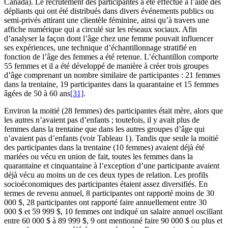
Canada). Le recrutement des participantes a été effectué à l’aide des
dépliants qui ont été distribués dans divers événements publics ou
semi-privés attirant une clientèle féminine, ainsi qu’à travers une
affiche numérique qui a circulé sur les réseaux sociaux. Afin
d’analyser la façon dont l’âge chez une femme pouvait influencer
ses expériences, une technique d’échantillonnage stratifié en
fonction de l’âge des femmes a été retenue. L’échantillon comporte
55 femmes et il a été développé de manière à créer trois groupes
d’âge comprenant un nombre similaire de participantes : 21 femmes
dans la trentaine, 19 participantes dans la quarantaine et 15 femmes
âgées de 50 à 60 ans
[31]
.
Environ la moitié (28 femmes) des participantes était mère, alors que
les autres n’avaient pas d’enfants ; toutefois, il y avait plus de
femmes dans la trentaine que dans les autres groupes d’âge qui
n’avaient pas d’enfants (voir Tableau 1). Tandis que seule la moitié
des participantes dans la trentaine (10 femmes) avaient déjà été
mariées ou vécu en union de fait, toutes les femmes dans la
quarantaine et cinquantaine à l’exception d’une participante avaient
déjà vécu au moins un de ces deux types de relation. Les profils
socioéconomiques des participantes étaient assez diversifiés. En
termes de revenu annuel, 8 participantes ont rapporté moins de 30
000 $, 28 participantes ont rapporté faire annuellement entre 30
000 $ et 59 999 $, 10 femmes ont indiqué un salaire annuel oscillant
entre 60 000 $ à 89 999 $, 9 ont mentionné faire 90 000 $ ou plus et