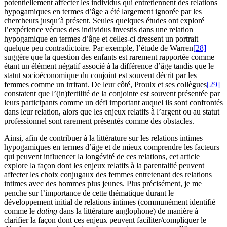
potentiellement affecter les individus qui entretiennent des relations
hypogamiques en termes d’âge a été largement ignorée par les
chercheurs jusqu’à présent. Seules quelques études ont exploré
l’expérience vécues des individus investis dans une relation
hypogamique en termes d’âge et celles-ci dressent un portrait
quelque peu contradictoire. Par exemple, l’étude de Warren
[28]
suggère que la question des enfants est rarement rapportée comme
étant un élément négatif associé à la différence d’âge tandis que le
statut socioéconomique du conjoint est souvent décrit par les
femmes comme un irritant. De leur côté, Proulx et ses collègues
[29]
constatent que l’(in)fertilité de la conjointe est souvent présentée par
leurs participants comme un défi important auquel ils sont confrontés
dans leur relation, alors que les enjeux relatifs à l’argent ou au statut
professionnel sont rarement présentés comme des obstacles.
Ainsi, afin de contribuer à la littérature sur les relations intimes
hypogamiques en termes d’âge et de mieux comprendre les facteurs
qui peuvent influencer la longévité de ces relations, cet article
explore la façon dont les enjeux relatifs à la parentalité peuvent
affecter les choix conjugaux des femmes entretenant des relations
intimes avec des hommes plus jeunes. Plus précisément, je me
penche sur l’importance de cette thématique durant le
développement initial de relations intimes (communément identifié
comme le
dating
dans la littérature anglophone) de manière à
clarifier la façon dont ces enjeux peuvent faciliter/compliquer le