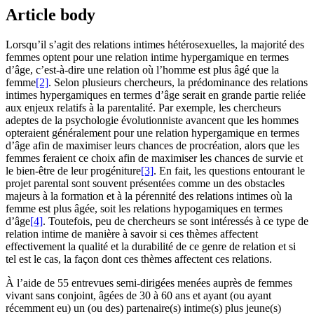
Article body
Lorsqu’il s’agit des relations intimes hétérosexuelles, la majorité des
femmes optent pour une relation intime hypergamique en termes
d’âge, c’est-à-dire une relation où l’homme est plus âgé que la
femme
[2]
. Selon plusieurs chercheurs, la prédominance des relations
intimes hypergamiques en termes d’âge serait en grande partie reliée
aux enjeux relatifs à la parentalité. Par exemple, les chercheurs
adeptes de la psychologie évolutionniste avancent que les hommes
opteraient généralement pour une relation hypergamique en termes
d’âge afin de maximiser leurs chances de procréation, alors que les
femmes feraient ce choix afin de maximiser les chances de survie et
le bien-être de leur progéniture
[3]
. En fait, les questions entourant le
projet parental sont souvent présentées comme un des obstacles
majeurs à la formation et à la pérennité des relations intimes où la
femme est plus âgée, soit les relations hypogamiques en termes
d’âge
[4]
. Toutefois, peu de chercheurs se sont intéressés à ce type de
relation intime de manière à savoir si ces thèmes affectent
effectivement la qualité et la durabilité de ce genre de relation et si
tel est le cas, la façon dont ces thèmes affectent ces relations.
À l’aide de 55 entrevues semi-dirigées menées auprès de femmes
vivant sans conjoint, âgées de 30 à 60 ans et ayant (ou ayant
récemment eu) un (ou des) partenaire(s) intime(s) plus jeune(s)