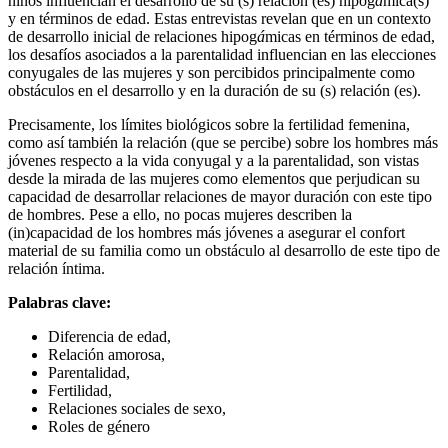
niños influencian el desarrollo de su (s) relación (es) hipog
á
mica(s)
y en términos de edad. Estas entrevistas revelan que en un contexto
de desarrollo inicial de relaciones hipog
á
micas en términos de edad,
los desafíos asociados a la parentalidad influencian en las elecciones
conyugales de las mujeres y son percibidos principalmente como
obstáculos en el desarrollo y en la duración de su (s) relación (es).
Precisamente, los límites biológicos sobre la fertilidad femenina,
como así también la relación (que se percibe) sobre los hombres más
jóvenes respecto a la vida conyugal y a la parentalidad, son vistas
desde la mirada de las mujeres como elementos que perjudican su
capacidad de desarrollar relaciones de mayor duración con este tipo
de hombres. Pese a ello, no pocas mujeres describen la
(in)capacidad de los hombres más jóvenes a asegurar el confort
material de su familia como un obstáculo al desarrollo de este tipo de
relación íntima.
Palabras clave:
Diferencia de edad,
Relación amorosa,
Parentalidad,
Fertilidad,
Relaciones sociales de sexo,
Roles de género