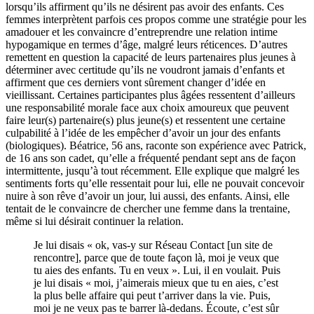
lorsqu’ils affirment qu’ils ne désirent pas avoir des enfants. Ces
femmes interprètent parfois ces propos comme une stratégie pour les
amadouer et les convaincre d’entreprendre une relation intime
hypogamique en termes d’âge, malgré leurs réticences. D’autres
remettent en question la capacité de leurs partenaires plus jeunes à
déterminer avec certitude qu’ils ne voudront jamais d’enfants et
affirment que ces derniers vont sûrement changer d’idée en
vieillissant. Certaines participantes plus âgées ressentent d’ailleurs
une responsabilité morale face aux choix amoureux que peuvent
faire leur(s) partenaire(s) plus jeune(s) et ressentent une certaine
culpabilité à l’idée de les empêcher d’avoir un jour des enfants
(biologiques). Béatrice, 56 ans, raconte son expérience avec Patrick,
de 16 ans son cadet, qu’elle a fréquenté pendant sept ans de façon
intermittente, jusqu’à tout récemment. Elle explique que malgré les
sentiments forts qu’elle ressentait pour lui, elle ne pouvait concevoir
nuire à son rêve d’avoir un jour, lui aussi, des enfants. Ainsi, elle
tentait de le convaincre de chercher une femme dans la trentaine,
même si lui désirait continuer la relation.
Je lui disais « ok, vas-y sur Réseau Contact [un site de
rencontre], parce que de toute façon là, moi je veux que
tu aies des enfants. Tu en veux ». Lui, il en voulait. Puis
je lui disais « moi, j’aimerais mieux que tu en aies, c’est
la plus belle affaire qui peut t’arriver dans la vie. Puis,
moi je ne veux pas te barrer là-dedans. Écoute, c’est sûr