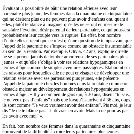
Évaluant la possibilité de bâtir une relation sérieuse avec leur
partenaire plus jeune, les femmes dans la quarantaine et cinquantaine
qui ne désirent plus ou ne peuvent plus avoir d’enfants ont, quant à
elles, plutôt tendance à imaginer qu’elles ne seront en mesure de
satisfaire l’éventuel désir parental de leur partenaire, ce qui poussera
probablement leur couple vers la rupture. En effet, bon nombre
d’entre elles croient que ce n’est qu’une question de temps avant que
l’appel de la paternité ne s’impose comme un obstacle insurmontable
au sein de la relation. Par exemple, Olivia, 42 ans, explique qu’elle
ne se « permet jamais de tomber amoureuse de ses partenaires plus
jeunes » et qu’elle s’oblige à voir ses relations hypogamiques en
termes d’âge comme de simples aventures passagères. Élaborant sur
les raisons pour lesquelles elle ne peut envisager de développer une
relation sérieuse avec ses partenaires plus jeunes, elle présente
l’appel de la paternité chez les hommes dans la trentaine comme un
obstacle majeur au développement de relations hypogamiques en
termes d’âge : « Il y a combien de gars qui, à 30 ans, disent ‟tu sais,
je ne veux pas d’enfants” mais que lorsqu’ils arrivent à 36 ans, oups,
ils sont comme ‟Je veux vraiment avoir des enfants”. Pis moi, je leur
dis ‟Je ne te blâme pas. Tu devrais en avoir. Mais tu ne pourras pas
les avoir avec moi” »
.
En fait, bon nombre des femmes dans la quarantaine et cinquantaine
éprouvent de la difficulté à croire leurs partenaires plus jeunes