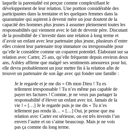
laquelle la parentalité est perçue comme complexifiant le
développement de leur relation. Une portion considérable des
participantes dans la trentaine et les quelques femmes dans la
quarantaine qui aspirent à devenir mère un jour doutent de la
capacité des hommes plus jeunes à assumer pleinement toutes les
responsabilités qui viennent avec le fait de devenir père. Discutant
de la possibilité de s’investir dans une relation à long terme et
d’avoir un enfant avec leur partenaire plus jeune, plusieurs d’entre
elles croient leur partenaire trop immature ou irresponsable pour
qu’elle le considère comme un coparent potentiel. Élaborant sur sa
relation avec Carter, 25 ans, qu’elle fréquente depuis environ deux
ans, Ashley affirme que malgré ses sentiments amoureux pour lui,
elle devra probablement un jour mettre fin à la relation afin de
trouver un partenaire de son âge avec qui fonder une famille :
Je le regarde et je me dis « Oh mon Dieu ! Tu es
tellement irresponsable ! Tu n’es même pas capable de
payer tes factures ! Comme, je ne veux pas partager la
responsabilité d’élever un enfant avec toi. Jamais de la
vie ! » […] Je le regarde puis je me dis « Tu n’es
tellement pas rendu là… » […] Oui, je pense que ma
relation avec Carter est sérieuse, on est très investis l’un
envers l’autre et on s’aime beaucoup. Mais je ne vois
pas ça comme du long terme.