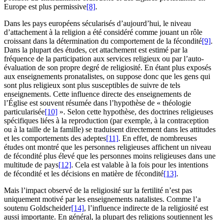
Europe est plus permissive
[8]
.
Dans les pays européens sécularisés d’aujourd’hui, le niveau
d’attachement à la religion a été considéré comme jouant un rôle
croissant dans la détermination du comportement de la fécondité
[9]
.
Dans la plupart des études, cet attachement est estimé par la
fréquence de la participation aux services religieux ou par l’auto-
évaluation de son propre degré de religiosité. En étant plus exposés
aux enseignements pronatalistes, on suppose donc que les gens qui
sont plus religieux sont plus susceptibles de suivre de tels
enseignements. Cette influence directe des enseignements de
l’Église est souvent résumée dans l’hypothèse de « théologie
particularisée
[10]
». Selon cette hypothèse, des doctrines religieuses
spécifiques liées à la reproduction (par exemple, à la contraception
ou à la taille de la famille) se traduisent directement dans les attitudes
et les comportements des adeptes
[11]
. En effet, de nombreuses
études ont montré que les personnes religieuses affichent un niveau
de fécondité plus élevé que les personnes moins religieuses dans une
multitude de pays
[12]
. Cela est valable à la fois pour les intentions
de fécondité et les décisions en matière de fécondité
[13]
.
Mais l’impact observé de la religiosité sur la fertilité n’est pas
uniquement motivé par les enseignements natalistes. Comme l’a
soutenu Goldscheider
[14]
, l’influence indirecte de la religiosité est
aussi importante. En général, la plupart des religions soutiennent les