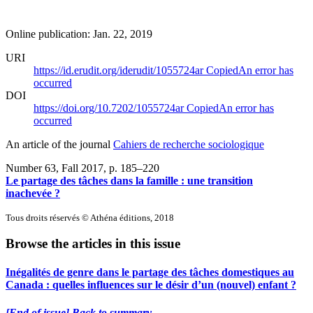
Online publication: Jan. 22, 2019
URI
https://id.erudit.org/iderudit/1055724ar
Copied
An error has
occurred
DOI
https://doi.org/10.7202/1055724ar
Copied
An error has
occurred
An article of the journal
Cahiers de recherche sociologique
Number 63, Fall 2017
, p. 185–220
Le partage des tâches dans la famille : une transition
inachevée ?
Tous droits réservés © Athéna éditions, 2018
Browse the articles in this issue
Inégalités de genre dans le partage des tâches domestiques au
Canada : quelles influences sur le désir d’un (nouvel) enfant ?
[End of issue] Back to summary