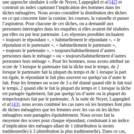
une approche similaire à celle de Neyer, Lappegård
et al
.
[42]
et
construit un index capturant l’implication des hommes dans les
tâches ménagères. Nous avons considéré la distribution des tâches
en ce qui concerne faire la cuisine, les courses, la vaisselle et passer
l’aspirateur. Pour chacune de ces tâches, on a demandé aux
personnes interrogées dans les enquêtes si elles avaient été réalisées
par elles ou par leur partenaire. Les réponses possibles incluaient
« toujours le répondant », « habituellement le répondant », « le
répondant et le partenaire », « habituellement le partenaire »,
« toujours le partenaire », « toujours/habituellement d’autres
personnes dans le ménage » ou « toujours/habituellement d’autres
personnes hors ménage ». Pour les hommes, nous avons attribué un
score de 3 lorsque le partenaire fait la tâche tout le temps, de 2
lorsque le partenaire fait la plupart du temps et de 1 lorsque la part
est égale, le répondant le fait plus souvent ou quelqu’un d’autre le
fait. Pour les femmes un score de 3 a été donné quand elle le fait tout
le temps, 2 quand elle le fait la plupart du temps et 1 lorsque la tâche
est partagée également, fait par quelqu’un d’autre ou la plupart du
temps/toujours fait par le partenaire. À la suite de Neyer, Lappegård
et al
.
[43]
, nous avons combiné les cas rares où les hommes font plus
de tâches ménagères que les femmes avec les cas où les tâches
ménagères sont partagées équitablement. Nous avons fait la
moyenne des scores pour chaque répondant, conduisant à un indice
d’implication des ménages allant de 1 (distribution la moins
traditionnelle) à 3 (distribution la plus traditionnelle). Dans ce cas,