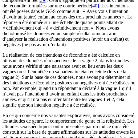
comportement réel
[39]
. Cela s’applique en particulier aux intentions
de fécondité formulées sur une courte période
[40]
. Les intentions
ont été posées dans le GGS comme suit : « Avez-vous l’intention
d’avoir un (autre) enfant au cours des trois prochaines années ». La
réponse a été donnée sur une échelle de quatre points allant de
« définitivement oui » à « définitivement non ». Nous avons
dichotomisé les données en un simple résultat oui/non, afin
d’analyser la réalisation d’intentions positives (avoir un enfant) et
négatives (ne pas avoir d’enfant).
La réalisation de ces intentions de fécondité a été calculée en
utilisant des données rétrospectives de la vague 2, dans lesquelles
nous avons vérifié si une naissance avait eu lieu entre les deux
vagues ou si l’enquêtée ou sa partenaire était enceinte (lors de la
vague 2). Sur la base de ces données, nous avons pu déterminer si
des intentions de fécondité positives ou négatives ont été réalisées ou
non. Par exemple, quand un répondant a déclaré à la vague 1 qu’il
n’avait pas l’intention d’avoir un enfant dans les trois prochaines
années, et qu’il n’a pas eu d’enfant entre les vagues 1 et 2, cela
signifie que son intention négative a été réalisée.
En ce qui concerne nos variables explicatives, nous avons considéré
les attitudes de genre, le comportement de genre et la religiosité. Les
attitudes sexospécifiques sont représentées par un indice qui a été
construit sur la base de quatre affirmations sur les attitudes envers les
relations de genre. Une approche similaire a été adoptée par Aassve,