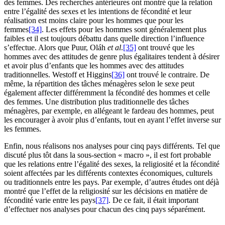
des femmes. Des recherches antérieures ont montré que la relation
entre l’égalité des sexes et les intentions de fécondité et leur
réalisation est moins claire pour les hommes que pour les
femmes
[34]
. Les effets pour les hommes sont généralement plus
faibles et il est toujours débattu dans quelle direction l’influence
s’effectue. Alors que Puur, Oláh
et al
.
[35]
ont trouvé que les
hommes avec des attitudes de genre plus égalitaires tendent à désirer
et avoir plus d’enfants que les hommes avec des attitudes
traditionnelles. Westoff et Higgins
[36]
ont trouvé le contraire. De
même, la répartition des tâches ménagères selon le sexe peut
également affecter différemment la fécondité des hommes et celle
des femmes. Une distribution plus traditionnelle des tâches
ménagères, par exemple, en allégeant le fardeau des hommes, peut
les encourager à avoir plus d’enfants, tout en ayant l’effet inverse sur
les femmes.
Enfin, nous réalisons nos analyses pour cinq pays différents. Tel que
discuté plus tôt dans la sous-section « macro », il est fort probable
que les relations entre l’égalité des sexes, la religiosité et la fécondité
soient affectées par les différents contextes économiques, culturels
ou traditionnels entre les pays. Par exemple, d’autres études ont déjà
montré que l’effet de la religiosité sur les décisions en matière de
fécondité varie entre les pays
[37]
. De ce fait, il était important
d’effectuer nos analyses pour chacun des cinq pays séparément.