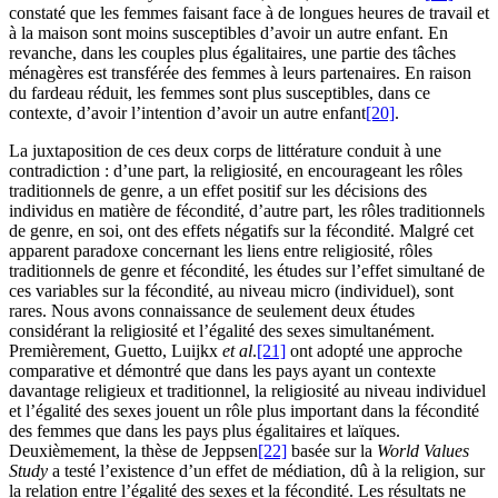
constaté que les femmes faisant face à de longues heures de travail et
à la maison sont moins susceptibles d’avoir un autre enfant. En
revanche, dans les couples plus égalitaires, une partie des tâches
ménagères est transférée des femmes à leurs partenaires. En raison
du fardeau réduit, les femmes sont plus susceptibles, dans ce
contexte, d’avoir l’intention d’avoir un autre enfant
[20]
.
La juxtaposition de ces deux corps de littérature conduit à une
contradiction : d’une part, la religiosité, en encourageant les rôles
traditionnels de genre, a un effet positif sur les décisions des
individus en matière de fécondité, d’autre part, les rôles traditionnels
de genre, en soi, ont des effets négatifs sur la fécondité. Malgré cet
apparent paradoxe concernant les liens entre religiosité, rôles
traditionnels de genre et fécondité, les études sur l’effet simultané de
ces variables sur la fécondité, au niveau micro (individuel), sont
rares. Nous avons connaissance de seulement deux études
considérant la religiosité et l’égalité des sexes simultanément.
Premièrement, Guetto, Luijkx
et al
.
[21]
ont adopté une approche
comparative et démontré que dans les pays ayant un contexte
davantage religieux et traditionnel, la religiosité au niveau individuel
et l’égalité des sexes jouent un rôle plus important dans la fécondité
des femmes que dans les pays plus égalitaires et laïques.
Deuxièmement, la thèse de Jeppsen
[22]
basée sur la
World Values
Study
a testé l’existence d’un effet de médiation, dû à la religion, sur
la relation entre l’égalité des sexes et la fécondité. Les résultats ne