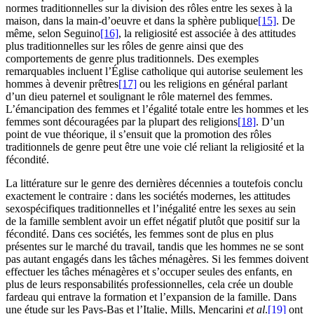
normes traditionnelles sur la division des rôles entre les sexes à la
maison, dans la main-d’oeuvre et dans la sphère publique
[15]
. De
même, selon Seguino
[16]
, la religiosité est associée à des attitudes
plus traditionnelles sur les rôles de genre ainsi que des
comportements de genre plus traditionnels. Des exemples
remarquables incluent l’Église catholique qui autorise seulement les
hommes à devenir prêtres
[17]
ou les religions en général parlant
d’un dieu paternel et soulignant le rôle maternel des femmes.
L’émancipation des femmes et l’égalité totale entre les hommes et les
femmes sont découragées par la plupart des religions
[18]
. D’un
point de vue théorique, il s’ensuit que la promotion des rôles
traditionnels de genre peut être une voie clé reliant la religiosité et la
fécondité.
La littérature sur le genre des dernières décennies a toutefois conclu
exactement le contraire : dans les sociétés modernes, les attitudes
sexospécifiques traditionnelles et l’inégalité entre les sexes au sein
de la famille semblent avoir un effet négatif plutôt que positif sur la
fécondité. Dans ces sociétés, les femmes sont de plus en plus
présentes sur le marché du travail, tandis que les hommes ne se sont
pas autant engagés dans les tâches ménagères. Si les femmes doivent
effectuer les tâches ménagères et s’occuper seules des enfants, en
plus de leurs responsabilités professionnelles, cela crée un double
fardeau qui entrave la formation et l’expansion de la famille. Dans
une étude sur les Pays-Bas et l’Italie, Mills, Mencarini
et al
.
[19]
ont