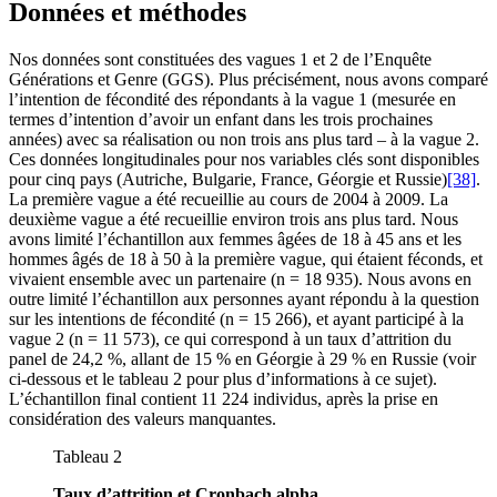
Données et méthodes
Nos données sont constituées des vagues 1 et 2 de l’Enquête
Générations et Genre (GGS). Plus précisément, nous avons comparé
l’intention de fécondité des répondants à la vague 1 (mesurée en
termes d’intention d’avoir un enfant dans les trois prochaines
années) avec sa réalisation ou non trois ans plus tard – à la vague 2.
Ces données longitudinales pour nos variables clés sont disponibles
pour cinq pays (Autriche, Bulgarie, France, Géorgie et Russie)
[38]
.
La première vague a été recueillie au cours de 2004 à 2009. La
deuxième vague a été recueillie environ trois ans plus tard. Nous
avons limité l’échantillon aux femmes âgées de 18 à 45 ans et les
hommes âgés de 18 à 50 à la première vague, qui étaient féconds, et
vivaient ensemble avec un partenaire (n = 18 935). Nous avons en
outre limité l’échantillon aux personnes ayant répondu à la question
sur les intentions de fécondité (n = 15 266), et ayant participé à la
vague 2 (n = 11 573), ce qui correspond à un taux d’attrition du
panel de 24,2 %, allant de 15 % en Géorgie à 29 % en Russie (voir
ci-dessous et le tableau 2 pour plus d’informations à ce sujet).
L’échantillon final contient 11 224 individus, après la prise en
considération des valeurs manquantes.
Tableau 2
Taux d’attrition et Cronbach alpha