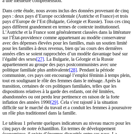
à une meilleure compréhension.
Dans cette étude, nous avons inclus des données provenant de cinq
pays : deux pays d’Europe occidentale (Autriche et France) et trois
pays d’Europe de l’Est (Bulgarie, Géorgie et Russie). Tous ces cinq
pays diffèrent grandement en termes de contexte institutionnel.
L’Autriche et la France sont généralement classées dans la littérature
sur l’État-providence comme appartenant au modèle conservateur
avec des dépenses élevées pour les familles, mais un soutien limité
pour les familles à deux revenus, bien qu’au cours des dernières
années elles se soient rapprochées d’un modèle davantage basé sur
l’égalité des sexes
[27]
. La Bulgarie, la Géorgie et la Russie
appartiennent au groupe des pays postcommunistes avec une
politique familiale plus ambivalente
[28]
. Pendant la période
communiste, ces pays ont encouragé l’emploi féminin à temps plein,
tout en soulignant le rôle des femmes dans le ménage. Après la
transition, certaines de ces politiques familiales, telles que les
dispositions relatives à la garde des enfants, ont été limitées,
abandonnées ou ont perdu leur pertinence en raison de la forte
inflation des années 1990
[29]
. Cela s’est rajouté à la situation
difficile sur le marché du travail et a conduit les femmes à poursuivre
un rôle plus traditionnel dans la famille.
Le tableau 1 présente quelques indicateurs au niveau macro pour les
cinq pays de notre échantillon. En termes de développement
économique, il existe d’énormes disparités entre ces pays. La