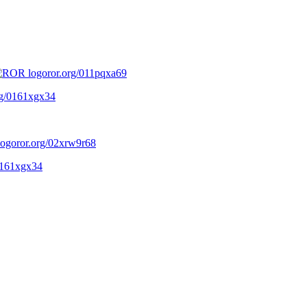
ror.org/011pqxa69
rg/0161xgx34
ror.org/02xrw9r68
0161xgx34