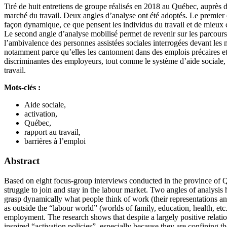
Tiré de huit entretiens de groupe réalisés en 2018 au Québec, auprès de 
marché du travail. Deux angles d’analyse ont été adoptés. Le premier es
façon dynamique, ce que pensent les individus du travail et de mieux c
Le second angle d’analyse mobilisé permet de revenir sur les parcours 
l’ambivalence des personnes assistées sociales interrogées devant les m
notamment parce qu’elles les cantonnent dans des emplois précaires et 
discriminantes des employeurs, tout comme le système d’aide sociale, 
travail.
Mots-clés :
Aide sociale,
activation,
Québec,
rapport au travail,
barrières à l’emploi
Abstract
Based on eight focus-group interviews conducted in the province of Qu
struggle to join and stay in the labour market. Two angles of analysis
grasp dynamically what people think of work (their representations and 
as outside the “labour world” (worlds of family, education, health, etc
employment. The research shows that despite a largely positive relat
inspired “activation policies”, especially because they are confining t