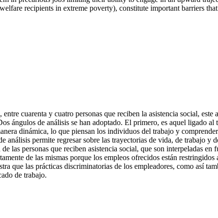
elfare recipients in extreme poverty), constitute important barriers that 
ntre cuarenta y cuatro personas que reciben la asistencia social, este ar
Dos ángulos de análisis se han adoptado. El primero, es aquel ligado al 
 manera dinámica, lo que piensan los individuos del trabajo y comprender
análisis permite regresar sobre las trayectorias de vida, de trabajo y d
 de las personas que reciben asistencia social, que son interpeladas en 
rtamente de las mismas porque los empleos ofrecidos están restringidos a
ra que las prácticas discriminatorias de los empleadores, como así tam
cado de trabajo.