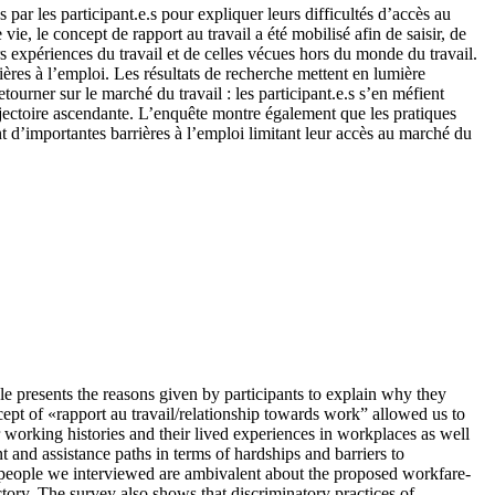
 par les participant.e.s pour expliquer leurs difficultés d’accès au
e, le concept de rapport au travail a été mobilisé afin de saisir, de
s expériences du travail et de celles vécues hors du monde du travail.
ères à l’emploi. Les résultats de recherche mettent en lumière
ourner sur le marché du travail : les participant.e.s s’en méfient
rajectoire ascendante. L’enquête montre également que les pratiques
 d’importantes barrières à l’emploi limitant leur accès au marché du
e presents the reasons given by participants to explain why they
cept of «rapport au travail/relationship towards work” allowed us to
r working histories and their lived experiences in workplaces as well
t and assistance paths in terms of hardships and barriers to
e people we interviewed are ambivalent about the proposed workfare-
ectory. The survey also shows that discriminatory practices of