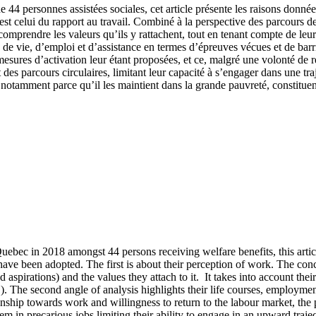
44 personnes assistées sociales, cet article présente les raisons données
t celui du rapport au travail. Combiné à la perspective des parcours de vi
omprendre les valeurs qu’ils y rattachent, tout en tenant compte de leur
de vie, d’emploi et d’assistance en termes d’épreuves vécues et de barri
esures d’activation leur étant proposées, et ce, malgré une volonté de ret
des parcours circulaires, limitant leur capacité à s’engager dans une t
notamment parce qu’il les maintient dans la grande pauvreté, constituent
ebec in 2018 amongst 44 persons receiving welfare benefits, this articl
 have been adopted. The first is about their perception of work. The con
aspirations) and the values they attach to it. It takes into account thei
.). The second angle of analysis highlights their life courses, employmen
ionship towards work and willingness to return to the labour market, th
hem in precarious jobs limiting their ability to engage in an upward traj