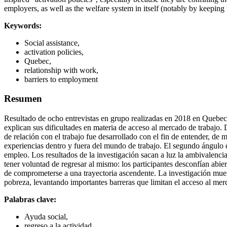
employers, as well as the welfare system in itself (notably by keeping w
Keywords:
Social assistance,
activation policies,
Quebec,
relationship with work,
barriers to employment
Resumen
Resultado de ocho entrevistas en grupo realizadas en 2018 en Quebec, e
explican sus dificultades en materia de acceso al mercado de trabajo. 
de relación con el trabajo fue desarrollado con el fin de entender, de
experiencias dentro y fuera del mundo de trabajo. El segundo ángulo de 
empleo. Los resultados de la investigación sacan a luz la ambivalencia
tener voluntad de regresar al mismo: los participantes desconfían abie
de comprometerse a una trayectoria ascendente. La investigación muest
pobreza, levantando importantes barreras que limitan el acceso al mer
Palabras clave:
Ayuda social,
regreso a la actividad,