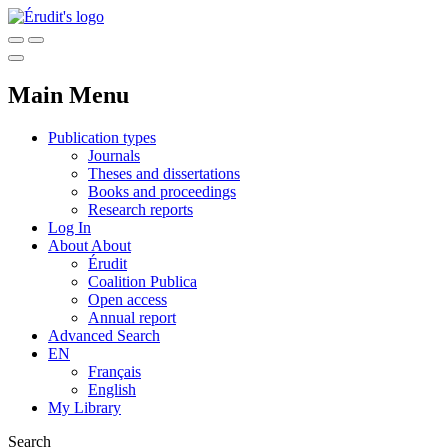
Main Menu
Publication types
Journals
Theses and dissertations
Books and proceedings
Research reports
Log In
About
About
Érudit
Coalition Publica
Open access
Annual report
Advanced Search
EN
Français
English
My Library
Search