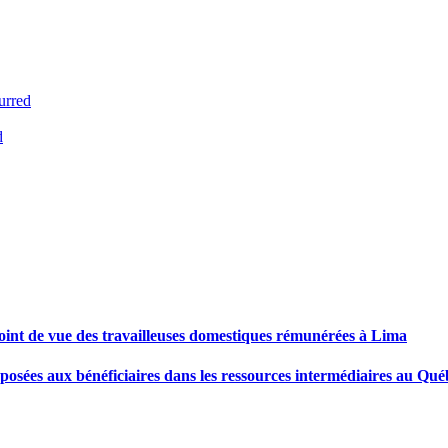
urred
d
e point de vue des travailleuses domestiques rémunérées à Lima
 préposées aux bénéficiaires dans les ressources intermédiaires au Qu