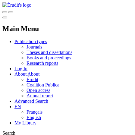
Main Menu
Publication types
Journals
Theses and dissertations
Books and proceedings
Research reports
Log In
About
About
Érudit
Coalition Publica
Open access
Annual report
Advanced Search
EN
Français
English
My Library
Search