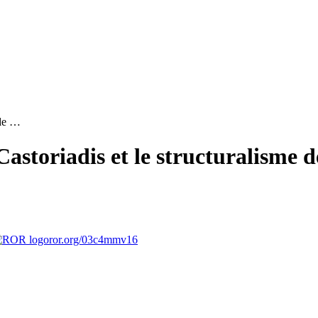
 de …
Castoriadis et le structuralisme 
ror.org/03c4mmv16