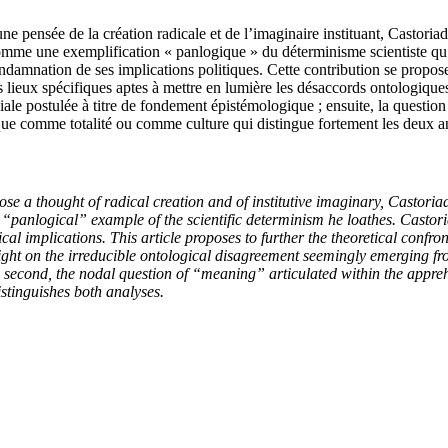
e pensée de la création radicale et de l’imaginaire instituant, Castoria
comme une exemplification « panlogique » du déterminisme scientiste qu’i
damnation de ses implications politiques. Cette contribution se propose
ois lieux spécifiques aptes à mettre en lumière les désaccords ontologiques
ociale postulée à titre de fondement épistémologique ; ensuite, la questio
rique comme totalité ou comme culture qui distingue fortement les deux a
e a thought of radical creation and of institutive imaginary, Castoriadi
 “panlogical” example of the scientific determinism he loathes. Castoria
ical implications. This article proposes to further the theoretical confr
 light on the irreducible ontological disagreement seemingly emerging from
second, the nodal question of “meaning” articulated within the apprehe
distinguishes both analyses.