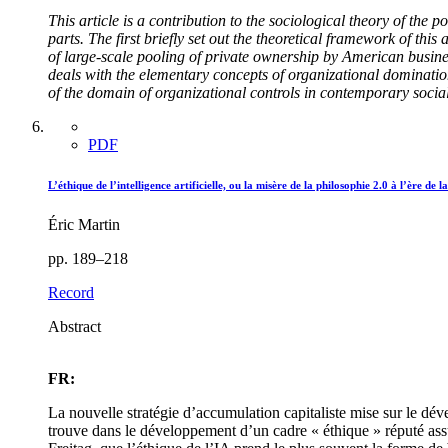
This article is a contribution to the sociological theory of the 
parts. The first briefly set out the theoretical framework of thi
of large-scale pooling of private ownership by American busines
deals with the elementary concepts of organizational dominatio
of the domain of organizational controls in contemporary social 
PDF
L’éthique de l’intelligence artificielle, ou la misère de la philosophie 2.0 à l’ère de 
Éric Martin
pp. 189–218
Record
Abstract
FR:
La nouvelle stratégie d’accumulation capitaliste mise sur le dév
trouve dans le développement d’un cadre « éthique » réputé assur