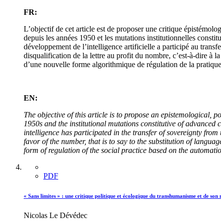
FR:
L’objectif de cet article est de proposer une critique épistémologi
depuis les années 1950 et les mutations institutionnelles constitu
développement de l’intelligence artificielle a participé au trans
disqualification de la lettre au profit du nombre, c’est-à-dire à 
d’une nouvelle forme algorithmique de régulation de la pratique
EN:
The objective of this article is to propose an epistemological, po
1950s and the institutional mutations constitutive of advanced ca
intelligence has participated in the transfer of sovereignty from t
favor of the number, that is to say to the substitution of langua
form of regulation of the social practice based on the automati
PDF
« Sans limites » : une critique politique et écologique du transhumanisme et de so
Nicolas Le Dévédec