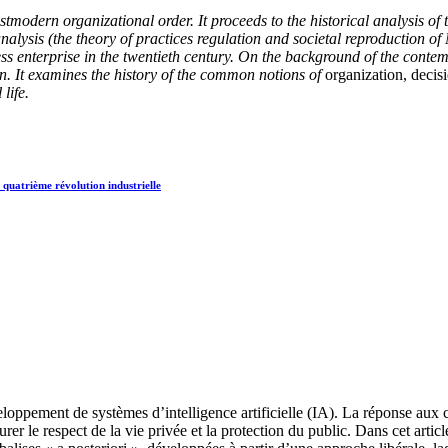
postmodern organizational order. It proceeds to the historical analysis of
s analysis (the theory of practices regulation and societal reproduction 
s enterprise in the twentieth century. On the background of the contem
n. It examines the history of the common notions of
organization, decisi
life.
la quatrième révolution industrielle
eloppement de systèmes d’intelligence artificielle (IA). La réponse aux c
er le respect de la vie privée et la protection du public. Dans cet artic