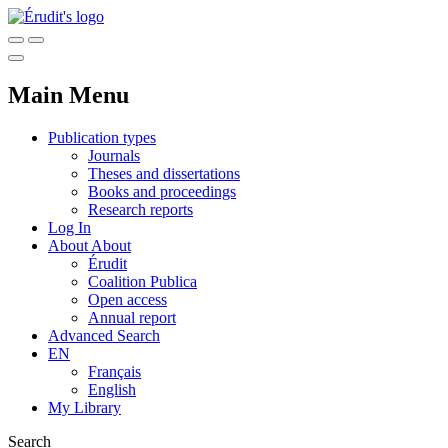
Main Menu
Publication types
Journals
Theses and dissertations
Books and proceedings
Research reports
Log In
About
About
Érudit
Coalition Publica
Open access
Annual report
Advanced Search
EN
Français
English
My Library
Search