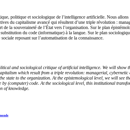
que, politique et sociologique de l’intelligence artificielle. Nous allons 
tives du capitalisme avancé qui résultent d’une triple révolution : managé
fert de la souveraineté de l’État vers l’organisation. Sur le plan épistém
la substitution du code (informatique) à la langue. Sur le plan sociologiqu
 sociale reposant sur l’automatisation de la connaissance.
litical and sociological critique of artificial intelligence. We will show 
pitalism which result from a triple revolution: managerial, cybernetic an
he state to the organization. At the epistemological level, we will see tha
ge by (computer) code. At the sociological level, this institutional tran
on of knowledge.
n monde