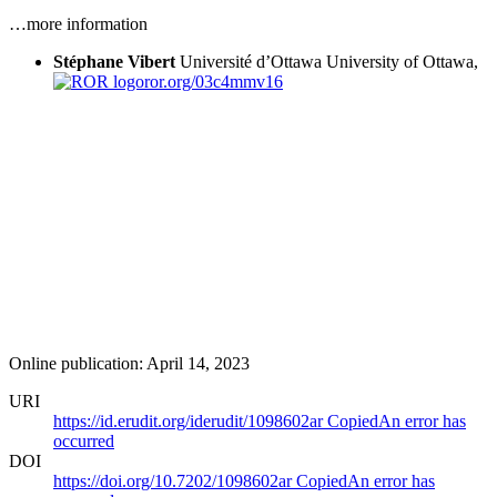
…more information
Stéphane Vibert
Université d’Ottawa
University of Ottawa,
ror.org/03c4mmv16
Online publication: April 14, 2023
URI
https://id.erudit.org/iderudit/1098602ar
Copied
An error has
occurred
DOI
https://doi.org/10.7202/1098602ar
Copied
An error has