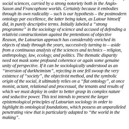
social sciences, carried by a strong notoriety both in the Anglo-
Saxon and Francophone worlds. Certainly because it embodies
through its own radicality – such is our hypothesis – the postmodern
ontology par excellence, the latter being taken, as Latour himself
did, in purely descriptive terms. Initially labeled a “strong
programme” in the sociology of science and accused of defending a
relativist constructionism against the pretentions of objective
Reason, the Latourian approach has considerably enriched its
objects of study through the years, successively turning to – aside
from a continuous analysis of the sciences and technics – religion,
anthropology, law, ecology, and politics. The thematic disparity
need not mask some profound coherence or again some genuine
unity of perspective. If it can be sociologically understood as an
“inversion of durkheimism”, rejecting in one fell swoop the very
existence of “society”, the objectivist method, and the symbolic
origin of the social, it ultimately relies on a “flat ontology”, at once
monist, actant, relational and processual, the tenants and results of
which we must deploy in order to better grasp its complex nature
and seductive power. This text intends to present the larger
epistemological principles of Latourian sociology in order to
highlight its ontological foundations, which possess an unparalleled
penetrating view that is particularly adapted to “the world in the
making”.