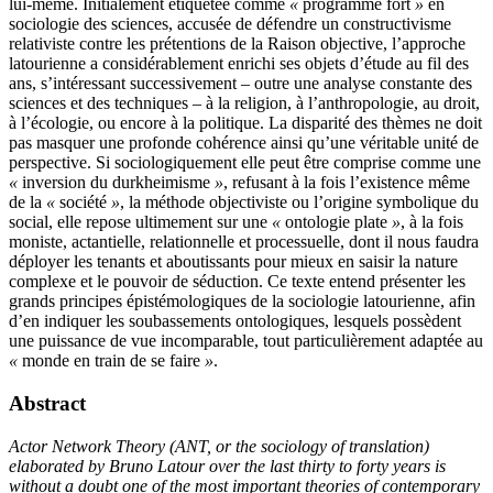
lui-même. Initialement étiquetée comme
«
programme fort
»
en
sociologie des sciences, accusée de défendre un constructivisme
relativiste contre les prétentions de la Raison objective, l’approche
latourienne a considérablement enrichi ses objets d’étude au fil des
ans, s’intéressant successivement – outre une analyse constante des
sciences et des techniques – à la religion, à l’anthropologie, au droit,
à l’écologie, ou encore à la politique. La disparité des thèmes ne doit
pas masquer une profonde cohérence ainsi qu’une véritable unité de
perspective. Si sociologiquement elle peut être comprise comme une
«
inversion du durkheimisme
»
, refusant à la fois l’existence même
de la
«
société
»
, la méthode objectiviste ou l’origine symbolique du
social, elle repose ultimement sur une
«
ontologie plate
»
, à la fois
moniste, actantielle, relationnelle et processuelle, dont il nous faudra
déployer les tenants et aboutissants pour mieux en saisir la nature
complexe et le pouvoir de séduction. Ce texte entend présenter les
grands principes épistémologiques de la sociologie latourienne, afin
d’en indiquer les soubassements ontologiques, lesquels possèdent
une puissance de vue incomparable, tout particulièrement adaptée au
«
monde en train de se faire
»
.
Abstract
Actor Network Theory (ANT, or the sociology of translation)
elaborated by Bruno Latour over the last thirty to forty years is
without a doubt one of the most important theories of contemporary