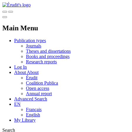
Main Menu
Publication types
Journals
Theses and dissertations
Books and proceedings
Research reports
Log In
About
About
Érudit
Coalition Publica
Open access
Annual report
Advanced Search
EN
Français
English
My Library
Search