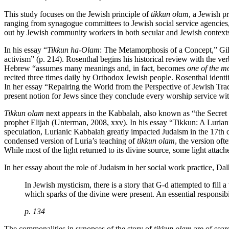
This study focuses on the Jewish principle of
tikkun olam
, a Jewish p
ranging from synagogue committees to Jewish social service agencies,
out by Jewish community workers in both secular and Jewish context
In his essay “
Tikkun ha-Olam
: The Metamorphosis of a Concept,” Gilb
activism” (p. 214). Rosenthal begins his historical review with the ver
Hebrew “assumes many meanings and, in fact, becomes
one of the mo
recited three times daily by Orthodox Jewish people. Rosenthal identif
In her essay “Repairing the World from the Perspective of Jewish Tradit
present notion for Jews since they conclude every worship service wit
Tikkun olam
next appears in the Kabbalah, also known as “the Secret
prophet Elijah (Unterman, 2008, xxv). In his essay “Tikkun: A Lurian
speculation, Lurianic Kabbalah greatly impacted Judaism in the 17th
condensed version of Luria’s teaching of
tikkun olam
, the version oft
While most of the light returned to its divine source, some light attach
In her essay about the role of Judaism in her social work practice,
In Jewish mysticism, there is a story that G-d attempted to fill 
which sparks of the divine were present. An essential responsib
p. 134
The commonalities in synopses of the story of
tikkun olam
are of sear