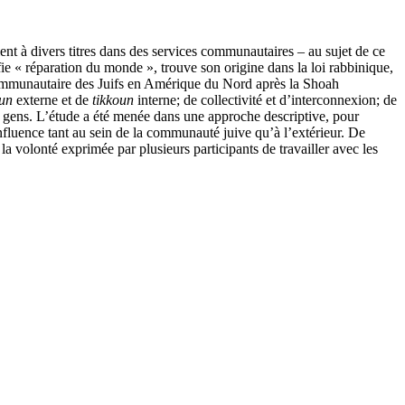
lent à divers titres dans des services communautaires – au sujet de ce
ifie « réparation du monde », trouve son origine dans la loi rabbinique,
n communautaire des Juifs en Amérique du Nord après la Shoah
oun
externe et de
tikkoun
interne; de collectivité et d’interconnexion; de
 des gens. L’étude a été menée dans une approche descriptive, pour
influence tant au sein de la communauté juive qu’à l’extérieur. De
r la volonté exprimée par plusieurs participants de travailler avec les