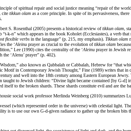
rinciple of spiritual repair and social justice meaning “repair of the 
 cite
tikkun olam
as a core principle. In spite of its pervasiveness, there
s.
ert S. Rosenthal (2005) presents a historical review of
tikkun olam
, s
b “t-k-n” which appears in the book Koholet (Ecclesiastes), a verb that 
st flexible verbs
in the language” (p. 215, my emphasis).
Tikkun olam
n
ies the ‘
Aleinu
prayer as crucial to the evolution of
tikkun olam
because 
ion,” Lee (1990) cites the centrality of the ‘
Aleinu
prayer in Jewish rel
h the ‘Alenu’ prayer” (p. 402).
 Wisdom,” also known as Qabbalah or Cabbalah, Hebrew for “that which
ic Motif in Contemporary Jewish Thought,” Fine (1989) writes that in di
 century and well into the 18th century among Eastern European Jewry
en taught to Jewish children: “Divine light became contained [by G-d] in
ed itself to the broken shards. These shards constitute evil and are the b
 Dalhousie social work professor Merlinda Weinberg (2010) summarizes 
a vessel (which represented order in the universe) with celestial light. 
ility is to use our own G-d-given radiance to gather up the broken bits
ching out dispersed light, the coexistence of light and dark, and the hum