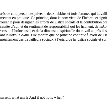
auprès de cinq personnes juives – deux rabbins et trois femmes qui travail
e mettent en pratique. Ce principe, dont le nom vient de l’hébreu et sign
ourante pour désigner les efforts de justice sociale et la contributio
écessité d’agir et du sentiment de responsabilité qui les habitent; de
tikk
 le cas de l’holocauste; et de la dimension spirituelle du travail auprès
rant le
tikkoun olam
. Elle montre que ce principe continue à avoir de l’
l’engagement des travailleurs sociaux à l’égard de la justice sociale et su
or myself, what am I? And if not now, when?