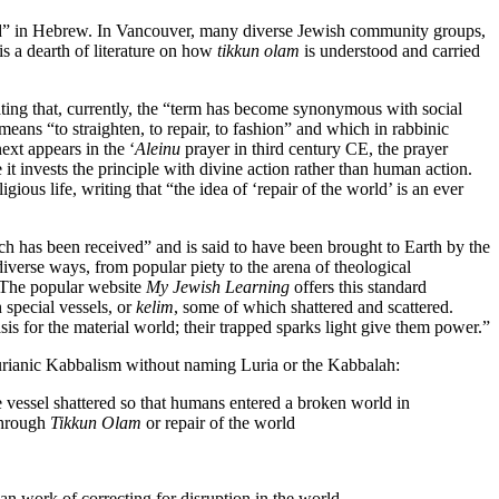
world” in Hebrew. In Vancouver, many diverse Jewish community groups,
 is a dearth of literature on how
tikkun olam
is understood and carried
tating that, currently, the “term has become synonymous with social
means “to straighten, to repair, to fashion” and which in rabbinic
ext appears in the ‘
Aleinu
prayer in third century CE, the prayer
it invests the principle with divine action rather than human action.
igious life, writing that “the idea of ‘repair of the world’ is an ever
 has been received” and is said to have been brought to Earth by the
verse ways, from popular piety to the arena of theological
. The popular website
My Jewish Learning
offers this standard
 special vessels, or
kelim
, some of which shattered and scattered.
asis for the material world; their trapped sparks light give them power.”
Lurianic Kabbalism without naming Luria or the Kabbalah:
The vessel shattered so that humans entered a broken world in
 through
Tikkun Olam
or repair of the world
an work of correcting for disruption in the world.