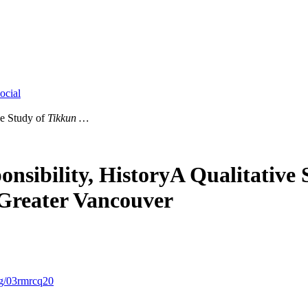
ocial
ve Study of
Tikkun …
nsibility, History
A Qualitative 
Greater Vancouver
rg/03rmrcq20