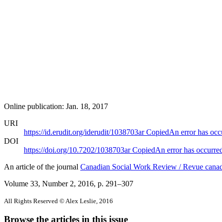
Online publication: Jan. 18, 2017
URI
https://id.erudit.org/iderudit/1038703ar
Copied
An error has occ
DOI
https://doi.org/10.7202/1038703ar
Copied
An error has occurre
An article of the journal
Canadian Social Work Review / Revue canadi
Volume 33, Number 2, 2016
, p. 291–307
All Rights Reserved © Alex Leslie, 2016
Browse the articles in this issue