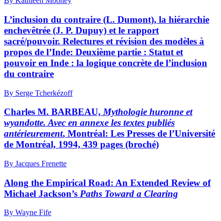
By Kathleen Mooney
L’inclusion du contraire (L. Dumont), la hiérarchie
enchevêtrée (J. P. Dupuy) et le rapport
sacré/pouvoir. Relectures et révision des modèles à
propos de l’Inde: Deuxième partie : Statut et
pouvoir en Inde : la logique concrète de l’inclusion
du contraire
By Serge Tcherkézoff
Charles M. BARBEAU,
Mythologie huronne et
wyandotte. Avec en annexe les textes publiés
antérieurement
, Montréal: Les Presses de l’Université
de Montréal, 1994, 439 pages (broché)
By Jacques Frenette
Along the Empirical Road: An Extended Review of
Michael Jackson’s
Paths Toward a Clearing
By Wayne Fife