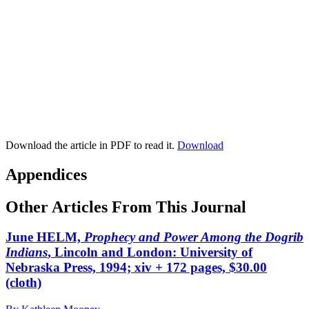
Download the article in PDF to read it.
Download
Appendices
Other Articles From This Journal
June HELM,
Prophecy and Power Among the Dogrib
Indians
, Lincoln and London: University of
Nebraska Press, 1994; xiv + 172 pages, $30.00
(cloth)