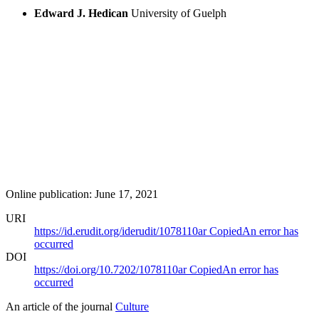
Edward J. Hedican
University of Guelph
Online publication: June 17, 2021
URI
https://id.erudit.org/iderudit/1078110ar
Copied
An error has
occurred
DOI
https://doi.org/10.7202/1078110ar
Copied
An error has
occurred
An article of the journal
Culture