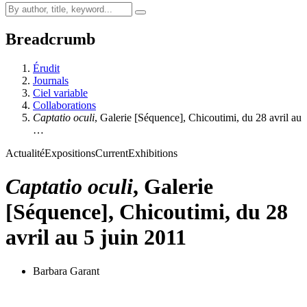
Breadcrumb
Érudit
Journals
Ciel variable
Collaborations
Captatio oculi
, Galerie [Séquence], Chicoutimi, du 28 avril au
…
Actualité
Expositions
Current
Exhibitions
Captatio oculi
, Galerie
[Séquence], Chicoutimi, du 28
avril au 5 juin 2011
Barbara Garant