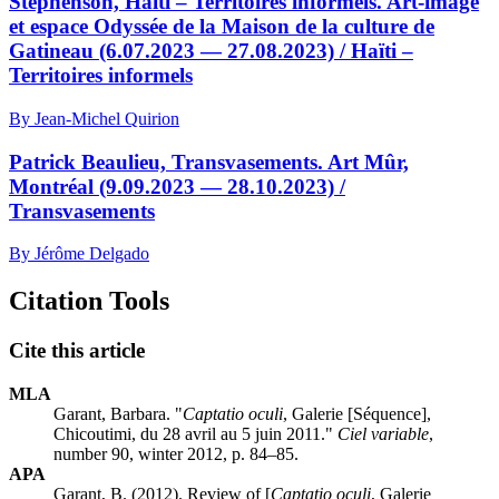
Stephenson, Haïti – Territoires informels. Art-image
et espace Odyssée de la Maison de la culture de
Gatineau (6.07.2023 — 27.08.2023) / Haïti –
Territoires informels
By Jean-Michel Quirion
Patrick Beaulieu, Transvasements. Art Mûr,
Montréal (9.09.2023 — 28.10.2023) /
Transvasements
By Jérôme Delgado
Citation Tools
Cite this article
MLA
Garant, Barbara. "
Captatio oculi
, Galerie [Séquence],
Chicoutimi, du 28 avril au 5 juin 2011."
Ciel variable
,
number 90, winter 2012, p. 84–85.
APA
Garant, B. (2012). Review of [
Captatio oculi
, Galerie