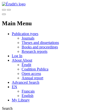
Main Menu
Publication types
Journals
Theses and dissertations
Books and proceedings
Research reports
Log In
About
About
Érudit
Coalition Publica
Open access
Annual report
Advanced Search
EN
Français
English
My Library
Search