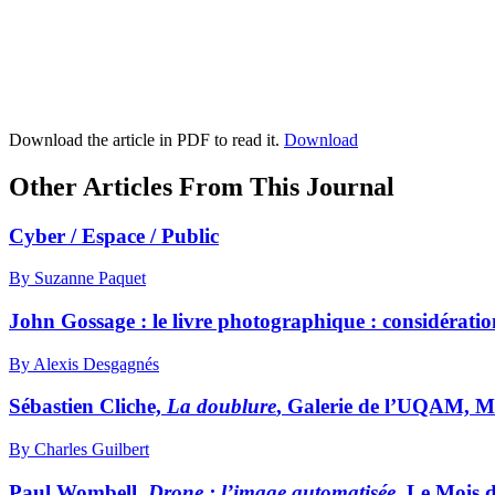
Download the article in PDF to read it.
Download
Other Articles From This Journal
Cyber / Espace / Public
By Suzanne Paquet
John Gossage : le livre photographique : considératio
By Alexis Desgagnés
Sébastien Cliche,
La doublure
, Galerie de l’UQAM, M
By Charles Guilbert
Paul Wombell,
Drone : l’image automatisée
, Le Mois 