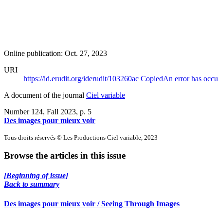
Online publication: Oct. 27, 2023
URI
https://id.erudit.org/iderudit/103260ac
Copied
An error has occu
A document of the journal
Ciel variable
Number 124, Fall 2023
, p. 5
Des images pour mieux voir
Tous droits réservés © Les Productions Ciel variable, 2023
Browse the articles in this issue
[Beginning of issue]
Back to summary
Des images pour mieux voir / Seeing Through Images