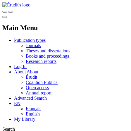
Main Menu
Publication types
Journals
Theses and dissertations
Books and proceedings
Research reports
Log In
About
About
Érudit
Coalition Publica
Open access
Annual report
Advanced Search
EN
Français
English
My Library
Search