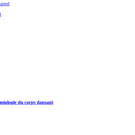
urred
d
miologie du corps dansant