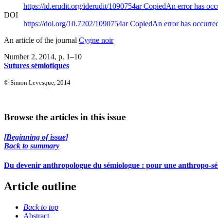
https://id.erudit.org/iderudit/1090754ar
Copied
An error has occ
DOI
https://doi.org/10.7202/1090754ar
Copied
An error has occurre
An article of the journal
Cygne noir
Number 2, 2014
, p. 1–10
Sutures sémiotiques
© Simon Levesque, 2014
Browse the articles in this issue
[Beginning of issue]
Back to summary
Du devenir anthropologue du sémiologue : pour une anthropo-sé
Article outline
Back to top
Abstract