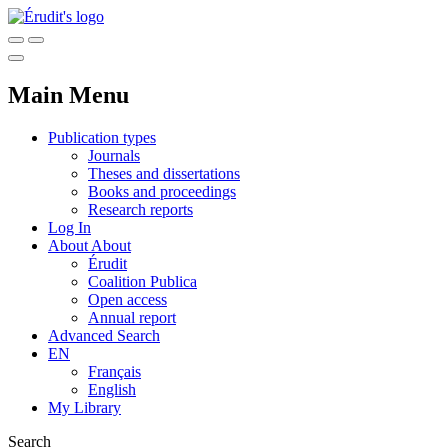
Main Menu
Publication types
Journals
Theses and dissertations
Books and proceedings
Research reports
Log In
About
About
Érudit
Coalition Publica
Open access
Annual report
Advanced Search
EN
Français
English
My Library
Search