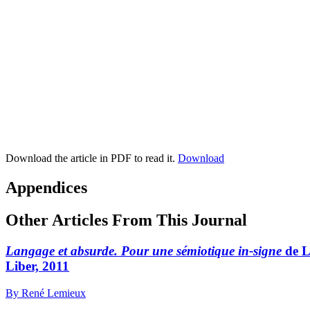
Download the article in PDF to read it.
Download
Appendices
Other Articles From This Journal
Langage et absurde. Pour une sémiotique in-signe
de L
Liber, 2011
By René Lemieux