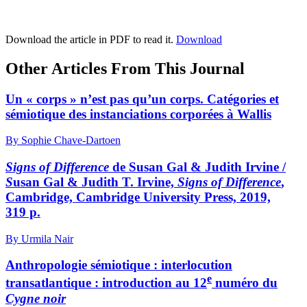
Download the article in PDF to read it.
Download
Other Articles From This Journal
Un « corps » n’est pas qu’un corps. Catégories et
sémiotique des instanciations corporées à Wallis
By Sophie Chave-Dartoen
Signs of Difference
de Susan Gal & Judith Irvine /
S
usan Gal & Judith T. Irvine,
Signs of Difference
,
Cambridge, Cambridge University Press, 2019,
319 p.
By Urmila Nair
Anthropologie sémiotique : interlocution
e
transatlantique : introduction au 12
numéro du
Cygne noir