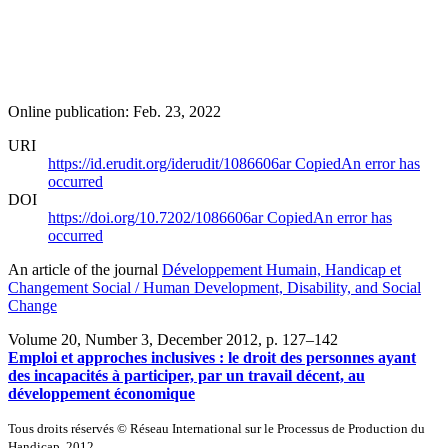
Online publication: Feb. 23, 2022
URI
https://id.erudit.org/iderudit/1086606ar
Copied
An error has
occurred
DOI
https://doi.org/10.7202/1086606ar
Copied
An error has
occurred
An article of the journal
Développement Humain, Handicap et
Changement Social / Human Development, Disability, and Social
Change
Volume 20, Number 3, December 2012
, p. 127–142
Emploi et approches inclusives : le droit des personnes ayant
des incapacités à participer, par un travail décent, au
développement économique
Tous droits réservés © Réseau International sur le Processus de Production du
Handicap, 2012