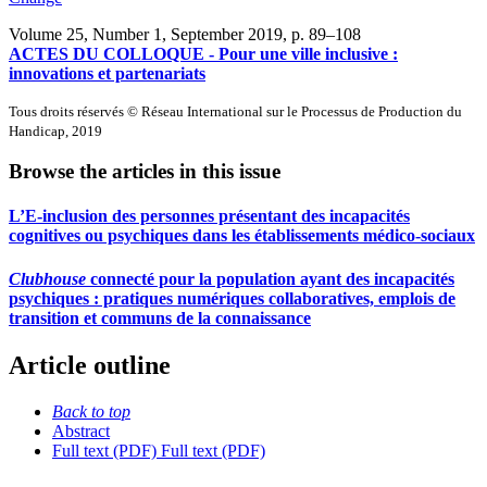
Volume 25, Number 1, September 2019
, p. 89–108
ACTES DU COLLOQUE - Pour une ville inclusive :
innovations et partenariats
Tous droits réservés © Réseau International sur le Processus de Production du
Handicap, 2019
Browse the articles in this issue
L’E-inclusion des personnes présentant des incapacités
cognitives ou psychiques dans les établissements médico-sociaux
Clubhouse
connecté pour la population ayant des incapacités
psychiques : pratiques numériques collaboratives, emplois de
transition et communs de la connaissance
Article outline
Back to top
Abstract
Full text (PDF)
Full text (PDF)