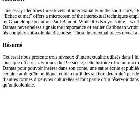
This essay identifies three levels of intertextuality in the short stor
“Echec et mat” offers a microcosm of the intertextual techniques emplo
by Guadeloupean author Paul Baudot. While this Kreyol satire—writte
Damas nevertheless signals the importance of earlier Caribbean writin
his complex anti-colonial discourse. These intertextual traces reveal a cu
Résumé
Cet essai nous présente trois niveaux d’intertextualité utilisés dans l
ainsi que d’écrits satyriques du 19e siècle, cette histoire offre un micr
Damas pour pouvoir insérer dans son conte, une satire écrite et publié
certaine ambiguïté politique, et bien qu’il devrait être déterminé par 
d’autres formes d’oeuvres culturelles et font partie d’un réservoir dan
qu’anticoloniale.