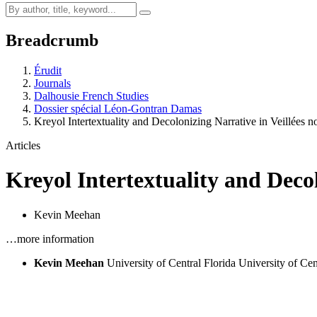
Breadcrumb
Érudit
Journals
Dalhousie French Studies
Dossier spécial Léon-Gontran Damas
Kreyol Intertextuality and Decolonizing Narrative in Veillées no
Articles
Kreyol Intertextuality and Decol
Kevin Meehan
…more information
Kevin Meehan
University of Central Florida
University of Cen