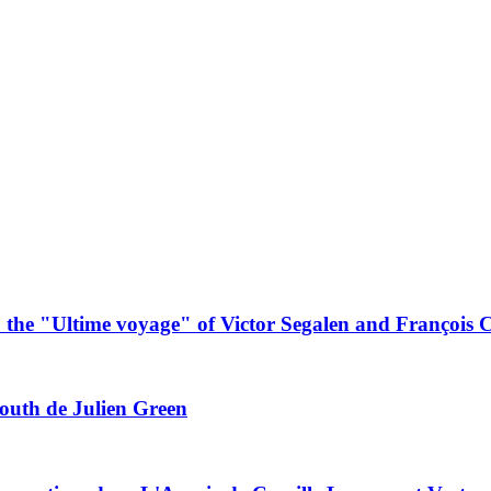
: the "Ultime voyage" of Victor Segalen and François
South de Julien Green