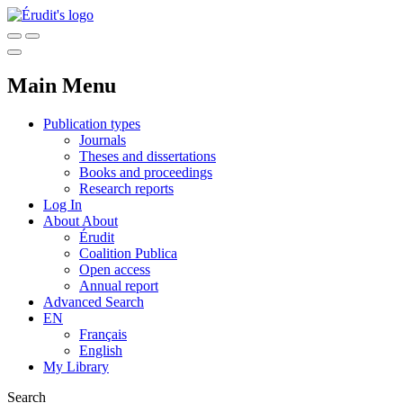
Main Menu
Publication types
Journals
Theses and dissertations
Books and proceedings
Research reports
Log In
About
About
Érudit
Coalition Publica
Open access
Annual report
Advanced Search
EN
Français
English
My Library
Search