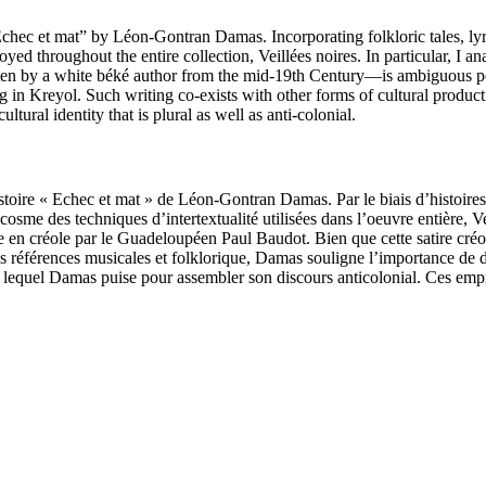
y, “Echec et mat” by Léon-Gontran Damas. Incorporating folkloric tales, l
yed throughout the entire collection, Veillées noires. In particular, I 
n by a white béké author from the mid-19th Century—is ambiguous poli
g in Kreyol. Such writing co-exists with other forms of cultural produc
ltural identity that is plural as well as anti-colonial.
’histoire « Echec et mat » de Léon-Gontran Damas. Par le biais d’histoir
ocosme des techniques d’intertextualité utilisées dans l’oeuvre entière, Ve
e en créole par le Guadeloupéen Paul Baudot. Bien que cette satire créol
des références musicales et folklorique, Damas souligne l’importance de d
s lequel Damas puise pour assembler son discours anticolonial. Ces emprein