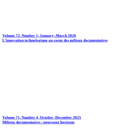
Volume 72, Number 1, January–March 2026
L’innovation technologique au coeur des milieux documentaires
Volume 71, Number 4, October–December 2025
Milieux documentaires : nouveaux horizons