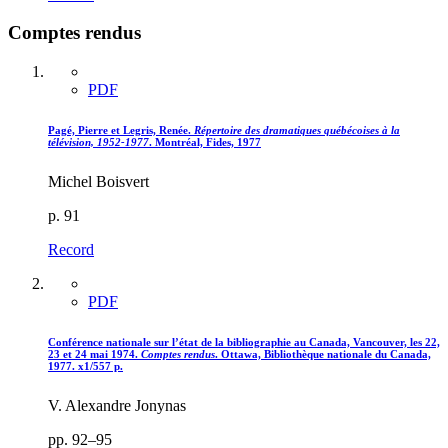
Comptes rendus
PDF
Pagé, Pierre et Legris, Renée.
Répertoire des dramatiques québécoises à la
télévision, 1952-1977
. Montréal, Fides, 1977
Michel Boisvert
p. 91
Record
PDF
Conférence nationale sur l’état de la bibliographie au Canada, Vancouver, les 22,
23 et 24 mai 1974.
Comptes rendus
. Ottawa, Bibliothèque nationale du Canada,
1977. x1/557 p.
V. Alexandre Jonynas
pp. 92–95