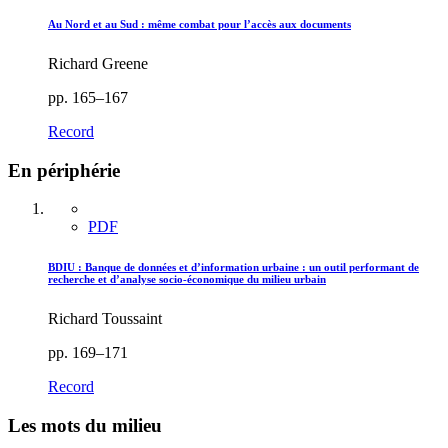
Au Nord et au Sud : même combat pour l’accès aux documents
Richard Greene
pp. 165–167
Record
En périphérie
PDF
BDIU : Banque de données et d’information urbaine : un outil performant de
recherche et d’analyse socio-économique du milieu urbain
Richard Toussaint
pp. 169–171
Record
Les mots du milieu