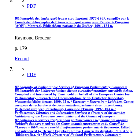
PDF
Bibliographie des études québécoises sur l’imprimé, 1970-1987
, compilée par le
Comité de bibliographie de l’Association québécoise pour l’étude de l’imprimé
(AQÉI). Montréal, Bibliothèque nationale du Québec, 1991. 124 p.
Raymond Brodeur
p. 179
Record
PDF
Bibliography of Bibliographic Services of European Parliamentary Libraries =
Bibliographie der bibliographischen dienste europäischerparliaments-bibliotheken
.
Compiled and introduced by Ernst Kohl on behalf of the European Center for
Parliamentary Research and Documentation. Bonn, Deutscher Bundestag,
Wessenschaftliche dienste, 1990. 93 p. /
Directory = Répertoire = Leitfaden
. Centre
européen de recherche et de documentation parlementaires. Luxembourg,
Parlement européen; Strasbourg, Conseil de l’Europe, 1992. 103 p. /
Parliamentary Libraries and Information Services: a directory of the member
legislatures of the European communities and the Council of Europe =
Bibliothèques et services d’information parlementaires : Répertoire des organes
législatifs des pays membres des Communautés européennes et du Conseil de
l’Europe = Biblioteche e servizi di informazione parlamentari: Repertorio
. Edited
and introduced by Dermot Englefield. Roma, Camera dei deputati, 1990. 477 p.
(Bibliografica, 4) /
World Directory of National Parliamentary Libraries =