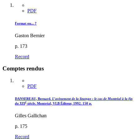
PDF
Format ou... ?
Gaston Bernier
p. 173
Record
Comptes rendus
PDF
DANSEREAU, Bernard.
L’avènement de la linotype : le cas de Montréal à la fin
e
du XIX
siècle
. Montréal, VLB Éditeur, 1992. 150 p.
Gilles Gallichan
p. 175
Record