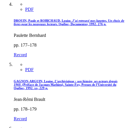
PDF
DROUIN, Paule et ROBICHAUD, Louise.
J’ai retrouvé mes lunettes. Un choix de
livres pour les nouveaux lecteurs
. Québec, Documentor, 1992. 276 p.
Paulette Bernhard
pp. 177–178
Record
PDF
GAGNON-ARGUIN, Louise.
L’archivistique : son histoire, ses acteurs depuis
1960
. (Préface de Jacques Mathieu). Sainte-Foy, Presses de l’Université du
Québec, 1992. xx, 229 p.
Jean-Rémi Brault
pp. 178–179
Record