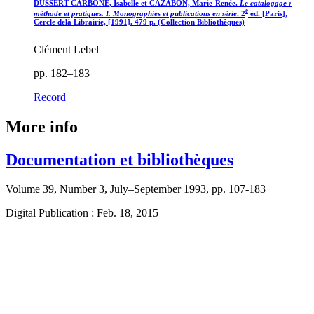
DUSSERT-CARBONE, Isabelle et CAZABON, Marie-Renée.
Le catalogage :
e
méthode et pratiques. I. Monographies et publications en série
. 2
éd. [Paris],
Cercle delà Librairie, [1991]. 479 p. (Collection Bibliothèques)
Clément Lebel
pp. 182–183
Record
More info
Documentation et bibliothèques
Volume 39, Number 3, July–September 1993, pp. 107-183
Digital Publication : Feb. 18, 2015