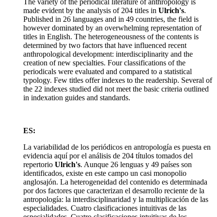
The variety of the periodical literature of anthropology is
made evident by the analysis of 204 titles in
Ulrich's
.
Published in 26 languages and in 49 countries, the field is
however dominated by an overwhelming representation of
titles in English. The heterogeneousness of the contents is
determined by two factors that have influenced recent
anthropological development: interdisciplinarity and the
creation of new specialties. Four classifications of the
periodicals were evaluated and compared to a statistical
typology. Few titles offer indexes to the readership. Several of
the 22 indexes studied did not meet the basic criteria outlined
in indexation guides and standards.
ES:
La variabilidad de los periódicos en antropología es puesta en
evidencia aquí por el análisis de 204 títulos tomados del
repertorio
Ulrich's
. Aunque 26 lenguas y 49 países son
identificados, existe en este campo un casi monopolio
anglosajón. La heterogeneidad del contenido es determinada
por dos factores que caracterizan el desarrollo reciente de la
antropología: la interdisciplinaridad y la multiplicación de las
especialidades. Cuatro clasificaciones intuitivas de las
especialidades. Cuatro clasificaciones intuitivas de los