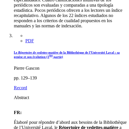
periódicos son evaluadas y comparadas a una tipología
estadística. Pocos periódicos ofrecen a los lectores un índice
recapitulativo. Algunos de los 22 índices estudiados no
responden a los criterios de cualidad propuestos en los
manuales y las normas de indexación.
PDF
Le
Répertoire de vedettes-matière
de la Bibliothèque de l’Université Laval : sa
ère
genèse et son évolution (1
partie)
Pierre Gascon
pp. 129–139
Record
Abstract
FR:
Élaboré pour répondre d’abord aux besoins de la Bibliothèque
de l’Université Laval, le
Répertoire de vedettes-matière
a