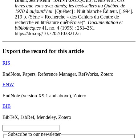
Brault, Jean-Rémi "SAINT-JACQUES, Denis et al.
Ces
livres que vous avez aimés; les best-sellers au Québec de
1970 à aujourd’hui
. [Québec] : Nuit blanche Éditeur, [1994].
219 p. (Série « Recherche » des Cahiers du Centre de
recherche en littérature québécoise)".
Documentation et
bibliothèques
41, no. 4 (1995) : 251–251.
https://doi.org/10.7202/1033212ar
Export the record for this article
RIS
EndNote, Papers, Reference Manager, RefWorks, Zotero
ENW
EndNote (version X9.1 and above), Zotero
BIB
BibTeX, JabRef, Mendeley, Zotero
Subscribe to our newsletter