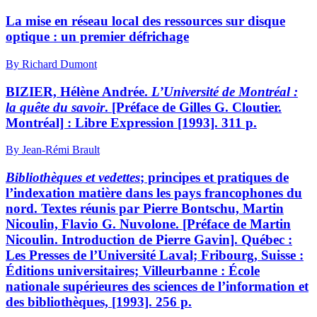
La mise en réseau local des ressources sur disque
optique : un premier défrichage
By Richard Dumont
BIZIER, Hélène Andrée.
L’Université de Montréal :
la quête du savoir
. [Préface de Gilles G. Cloutier.
Montréal] : Libre Expression [1993]. 311 p.
By Jean-Rémi Brault
Bibliothèques et vedettes
; principes et pratiques de
l’indexation matière dans les pays francophones du
nord. Textes réunis par Pierre Bontschu, Martin
Nicoulin, Flavio G. Nuvolone. [Préface de Martin
Nicoulin. Introduction de Pierre Gavin]. Québec :
Les Presses de l’Université Laval; Fribourg, Suisse :
Éditions universitaires; Villeurbanne : École
nationale supérieures des sciences de l’information et
des bibliothèques, [1993]. 256 p.