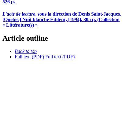
526 p.
L’acte de lecture
, sous la direction de Denis Saint-Jacques.
[Québec] Nuit blanche Éditeur, [1994]. 305 p. (Collection
« Littérature(s) »
Article outline
Back to top
Full text (PDF)
Full text (PDF)