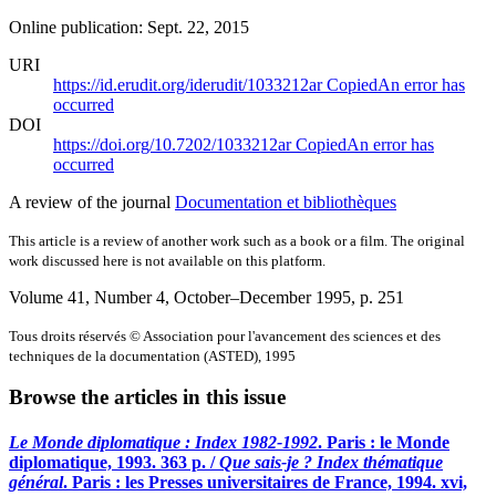
Online publication: Sept. 22, 2015
URI
https://id.erudit.org/iderudit/1033212ar
Copied
An error has
occurred
DOI
https://doi.org/10.7202/1033212ar
Copied
An error has
occurred
A review of the journal
Documentation et bibliothèques
This article is a review of another work such as a book or a film. The original
work discussed here is not available on this platform.
Volume 41, Number 4, October–December 1995
, p. 251
Tous droits réservés © Association pour l'avancement des sciences et des
techniques de la documentation (ASTED), 1995
Browse the articles in this issue
Le Monde diplomatique : Index 1982-1992
. Paris : le Monde
diplomatique, 1993. 363 p. /
Que sais-je ? Index thématique
général
. Paris : les Presses universitaires de France, 1994. xvi,