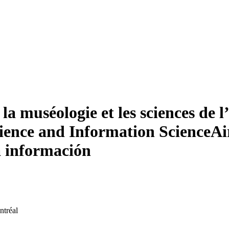
a muséologie et les sciences de 
ce and Information Science
Ai
la información
ntréal