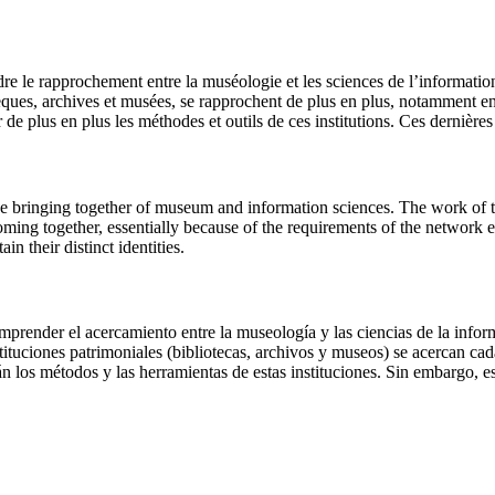
 le rapprochement entre la muséologie et les sciences de l’information.
othèques, archives et musées, se rapprochent de plus en plus, notamment 
 plus en plus les méthodes et outils de ces institutions. Ces dernières m
 bringing together of museum and information sciences. The work of the
coming together, essentially because of the requirements of the network
n their distinct identities.
render el acercamiento entre la museología y las ciencias de la inform
nstituciones patrimoniales (bibliotecas, archivos y museos) se acercan ca
n los métodos y las herramientas de estas instituciones. Sin embargo, es