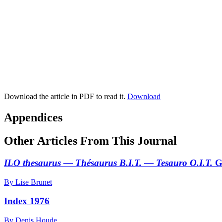
Download the article in PDF to read it.
Download
Appendices
Other Articles From This Journal
ILO thesaurus — Thésaurus B.I.T. — Tesauro O.I.T.
Ge
By Lise Brunet
Index 1976
By Denis Houde