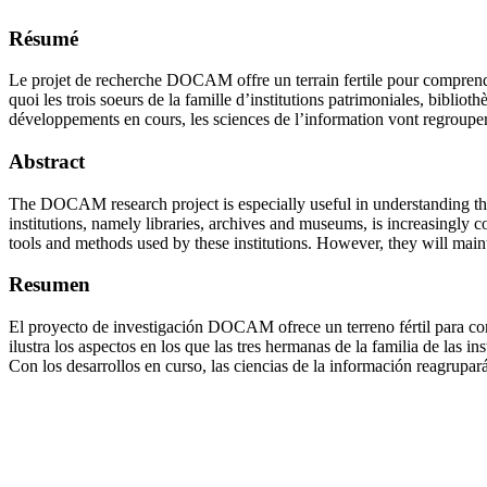
Résumé
Le projet de recherche DOCAM offre un terrain fertile pour comprendre
quoi les trois soeurs de la famille d’institutions patrimoniales, bibli
développements en cours, les sciences de l’information vont regrouper de
Abstract
The DOCAM research project is especially useful in understanding the
institutions, namely libraries, archives and museums, is increasingly 
tools and methods used by these institutions. However, they will maintai
Resumen
El proyecto de investigación DOCAM ofrece un terreno fértil para comp
ilustra los aspectos en los que las tres hermanas de la familia de las i
Con los desarrollos en curso, las ciencias de la información reagrupará