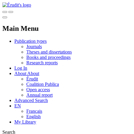
Main Menu
Publication types
Journals
Theses and dissertations
Books and proceedings
Research reports
Log In
About
About
Érudit
Coalition Publica
Open access
Annual report
Advanced Search
EN
Français
English
My Library
Search