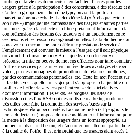
prolongent la vie des documents et en facilitent l’accès pour les
usagers grâce à la participation à des consortiums, à des réseaux et à
d’autres regroupements du même type, ouvrant la porte au
marketing à grande échelle. La deuxième loi (« À chaque lecteur
son livre ») implique une connaissance des usagers et autres parties
prenantes grâce à la collecte et à l’interprétation d’information, à la
compréhension des besoins des usagers et à un appariement entre
ces besoins et les ressources organisationnelles. La bibliothèque doit
concevoir un mécanisme pour offrir une prestation de service à
l’emplacement qui convient le mieux à l’usager, qu’il soit physique
ou virtuel. La troisième loi (« À chaque livre son lecteur »)
préconise la mise en oeuvre de moyens efficaces pour faire connaître
l’offre de services par la mise en lumière de ses avantages et de sa
valeur, par des campagnes de promotion et de relations publiques,
par des communications personnelles, etc. Cette loi met l’accent sur
la facilité avec laquelle un usager peut s’approprier chaque titre ou
profiter de l’offre de services par l’entremise de la triade livre-
document-information. Les wikis, les blogues, les listes de
discussion et les flux RSS sont des outils de marketing modernes
très utiles pour faire la promotion des services basés sur la
technologie et élargir sa clientèle. La quatrième loi (« Épargnons le
temps du lecteur ») propose de « reconditionner » l’information pour
la mettre à la disposition des usagers dans un format approprié, au
moment où ils en ont besoin, et d’accorder une attention particulière
à la qualité de l’offre. Il est primordial que les usagers aient accès à