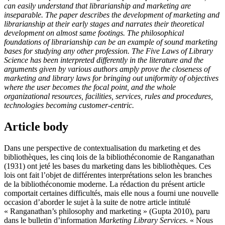
can easily understand that librarianship and marketing are
inseparable. The paper describes the development of marketing and
librarianship at their early stages and narrates their theoretical
development on almost same footings. The philosophical
foundations of librarianship can be an example of sound marketing
bases for studying any other profession. The Five Laws of Library
Science has been interpreted differently in the literature and the
arguments given by various authors amply prove the closeness of
marketing and library laws for bringing out uniformity of objectives
where the user becomes the focal point, and the whole
organizational resources, facilities, services, rules and procedures,
technologies becoming customer-centric.
Article body
Dans une perspective de contextualisation du marketing et des
bibliothèques, les cinq lois de la bibliothéconomie de Ranganathan
(1931) ont jeté les bases du marketing dans les bibliothèques. Ces
lois ont fait l’objet de différentes interprétations selon les branches
de la bibliothéconomie moderne. La rédaction du présent article
comportait certaines difficultés, mais elle nous a fourni une nouvelle
occasion d’aborder le sujet à la suite de notre article intitulé
« Ranganathan’s philosophy and marketing » (Gupta 2010), paru
dans le bulletin d’information
Marketing Library Services
. « Nous