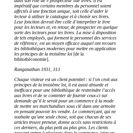
dans son rôle de «
prospecteur »
de livres. Il est
impératif que certains membres du personnel soient
affectés à une fonction unique, soit celle d’aider le
lecteur à utiliser le catalogue et à choisir ses livres.
Leur fonction devrait être celle d’interpr
é
ter le livre
pour les lecteurs et, en retour, de prospecter en quelque
sorte des lecteurs pour les livres. La mise à disposition
de tels employés, qui forment le personnel des services
de référence, est un moyen efficace auquel ont recours
les bibliothèques modernes pour mettre en application
les principes de la troisième loi
[de la
bibliothéconomie].
Ranganathan 1931, 313
Chaque visiteur est un client potentiel : si l’on croit aux
principes de la troisième loi, il est aussi absurde et
inefficace pour une bibliothèque de restreindre l’accès
aux livres et de se contenter de fournir ceux-ci sur
demande qu’il le serait pour un commerce à la mode
de mettre ses marchandises sous clé dans une armoire
en pensant pouvoir les vendre. Le commerçant, qui ne
souhaite qu’une seule chose, soit que chacun de ses
articles trouve preneur, donne accès sans restrictions à
ces derniers, du plus petit au plus gros. Les clients
peuvent entrer à plusieurs dans le commerce, jeter un