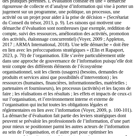
des pratiques pérennes. L’évaluation consiste en une « démarche
rigoureuse de collecte et d’analyse d’information qui vise à porter un
jugement sur un programme, une politique, un processus, une
activité ou un projet pour aider à la prise de décision » (Secrétariat
du Conseil du trésor, 2013, p. 9). Les raisons qui motivent une
démarche d’évaluation sont nombreuses (par exemple, reddition de
compte, suivi des ressources, amélioration des activités, promotion
des activités, étalonnage concurrentiel) (Voyer, 2009 ; Appleton,
2017 ; ARMA International, 2018). Une telle démarche « doit être
en lien avec les préoccupations stratégiques » (Elin et Rapaport,
2023, p. 70) de l’organisation. Elle s’avère particulièrement utile
dans une approche de gouvernance de l’information puisqu’elle doit
tenir compte des différents éléments de l’écosystème
organisationnel, soit les clients (usagers) (besoins, demandes de
produits et services ainsi que possibilités d’intervention) ; les
ressources (humaines, financières, informationnelles, matérielles ;
partenaires et fournisseurs), les processus (activités) et les façons de
faire ; les réalisations et les résultats ; les effets et impacts de ceux-ci
sur l’organisation, et l’environnement interne et externe de
l’organisation qui inclut toutes les obligations légales et
réglementaires en lien avec l’information (Voyer, 2009, p. 100-101).
La démarche d’évaluation fait partie des leviers stratégiques dont
peuvent se prévaloir les professionnels de l’information, d’une part
pour mieux se positionner parmi les autres acteurs de l’information
au sein de l’organisation, et d’autre part pour optimiser les