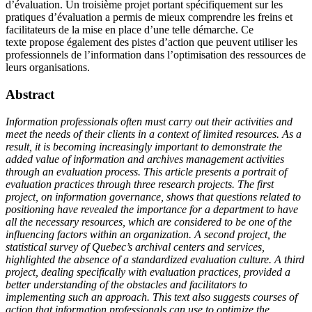
d’évaluation. Un troisième projet portant spécifiquement sur les
pratiques d’évaluation a permis de mieux comprendre les freins et
facilitateurs de la mise en place d’une telle démarche. Ce
texte propose également des pistes d’action que peuvent utiliser les
professionnels de l’information dans l’optimisation des ressources de
leurs organisations.
Abstract
Information professionals often must carry out their activities and
meet the needs of their clients in a context of limited resources. As a
result, it is becoming increasingly important to demonstrate the
added value of information and archives management activities
through an evaluation process. This article presents a portrait of
evaluation practices through three research projects. The first
project, on information governance, shows that questions related to
positioning have revealed the importance for a department to have
all the necessary resources, which are considered to be one of the
influencing factors within an organization. A second project, the
statistical survey of Quebec’s archival centers and services,
highlighted the absence of a standardized evaluation culture. A third
project, dealing specifically with evaluation practices, provided a
better understanding of the obstacles and facilitators to
implementing such an approach. This text also suggests courses of
action that information professionals can use to optimize the