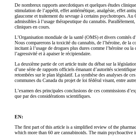
De nombreux rapports anecdotiques et quelques études cliniques 
stimulation de l’appétit, effet antiémétique, analgésie, effet a
glaucome et traitement du sevrage à certains psychotropes. Au C
admissibles à l’usage thérapeutique du cannabis. Parallèlement
cliniques en cours.
L’Organisation mondiale de la santé (OMS) et divers comités d
Nous comparerons la toxicité du cannabis, de l’héroïne, de la coc
incitant à l’usage de drogues plus dures comme l’héroïne ou la co
l’agressivité et à apaiser le récipiendaire.
La deuxième partie de cet article traite du débat sur la législ
d’une série de rapports officiels émanant d’autorités scientifiqu
retombées sur le plan législatif. La synthèse des analyses de ce
communes du Canada du projet de loi fédéral visant, entre autres
L’examen des principales conclusions de ces commissions d’exper
que par des considérations scientifiques.
EN:
The first part of this article is a simplified review of the ph
which more than 60 are cannabinoids. The main psychoactive in