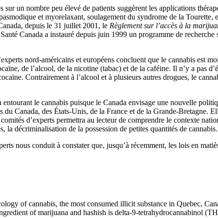
sur un nombre peu élevé de patients suggèrent les applications thérapeu
ntispasmodique et myorelaxant, soulagement du syndrome de la Tourette, ef
anada, depuis le 31 juillet 2001, le
Règlement sur l’accès à la marijua
, Santé Canada a instauré depuis juin 1999 un programme de recherche s
’experts nord-américains et européens concluent que le cannabis est mo
aïne, de l’alcool, de la nicotine (tabac) et de la caféine. Il n’y a pas 
caïne. Contrairement à l’alcool et à plusieurs autres drogues, le cannabi
ation entourant le cannabis puisque le Canada envisage une nouvelle poli
es du Canada, des États-Unis, de la France et de la Grande-Bretagne. Elles
s comités d’experts permettra au lecteur de comprendre le contexte nation
, la décriminalisation de la possession de petites quantités de cannabis.
ts nous conduit à constater que, jusqu’à récemment, les lois en matière
armacology of cannabis, the most consumed illicit substance in Quebec,
gredient of marijuana and hashish is delta-9-tetrahydrocannabinol (T