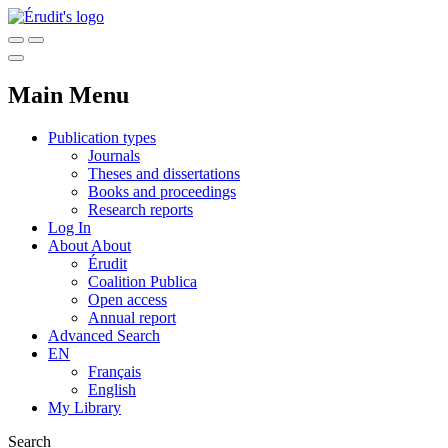
Main Menu
Publication types
Journals
Theses and dissertations
Books and proceedings
Research reports
Log In
About
About
Érudit
Coalition Publica
Open access
Annual report
Advanced Search
EN
Français
English
My Library
Search