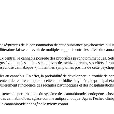
onséquences
de la consommation de cette substance psychoactive qui inte
 littérature laisse entrevoir de multiples rapports entre les effets du ca
central, le cannabis possède des propriétés psychotomimétiques. Selon 
igus évoquent les atteintes cognitives des schizophrènes, ses effets ch
« psychose cannabique ») imitent les symptômes positifs de cette psychop
les au cannabis. En effet, la probabilité de développer un trouble de co
tent de rendre compte de cette comorbidité singulière, le principal étan
ulièrement l’incidence des rechutes psychotiques et des hospitalisation
existence de perturbations du système des cannabinoïdes endogènes chez
ur des cannabinoïdes, agisse comme antipsychotique. Après l’échec clin
e, le cannabinoïde endogène le mieux connu.