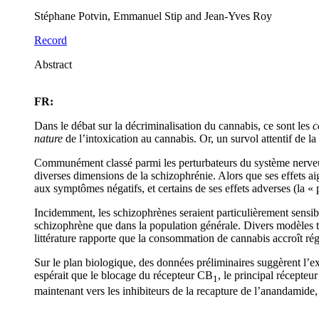
Stéphane Potvin, Emmanuel Stip and Jean-Yves Roy
Record
Abstract
FR:
Dans le débat sur la décriminalisation du cannabis, ce sont les
c
nature
de l’intoxication au cannabis. Or, un survol attentif de la
Communément classé parmi les perturbateurs du système nerveux 
diverses dimensions de la schizophrénie. Alors que ses effets a
aux symptômes négatifs, et certains de ses effets adverses (la 
Incidemment, les schizophrènes seraient particulièrement sensib
schizophrène que dans la population générale. Divers modèles ten
littérature rapporte que la consommation de cannabis accroît rég
Sur le plan biologique, des données préliminaires suggèrent l’
espérait que le blocage du récepteur CB
, le principal récepte
1
maintenant vers les inhibiteurs de la recapture de l’anandamid