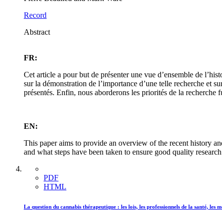
Record
Abstract
FR:
Cet article a pour but de présenter une vue d’ensemble de l’hist
sur la démonstration de l’importance d’une telle recherche et su
présentés. Enfin, nous aborderons les priorités de la recherche f
EN:
This paper aims to provide an overview of the recent history a
and what steps have been taken to ensure good quality research. 
PDF
HTML
La question du cannabis thérapeutique : les lois, les professionnels de la santé, les 