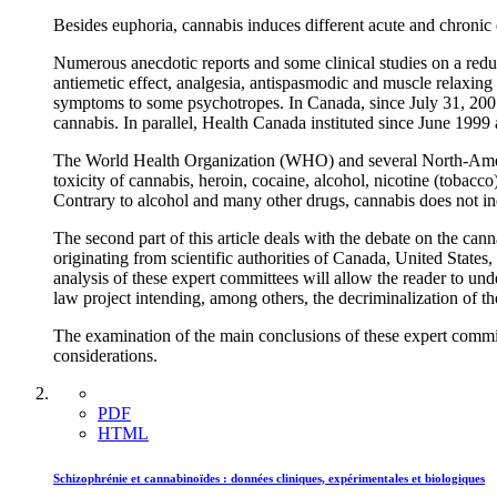
Besides euphoria, cannabis induces different acute and chronic 
Numerous anecdotic reports and some clinical studies on a reduce
antiemetic effect, analgesia, antispasmodic and muscle relaxing 
symptoms to some psychotropes. In Canada, since July 31, 200
cannabis. In parallel, Health Canada instituted since June 1999 
The World Health Organization (WHO) and several North-Americ
toxicity of cannabis, heroin, cocaine, alcohol, nicotine (tobacc
Contrary to alcohol and many other drugs, cannabis does not ind
The second part of this article deals with the debate on the can
originating from scientific authorities of Canada, United States,
analysis of these expert committees will allow the reader to un
law project intending, among others, the decriminalization of th
The examination of the main conclusions of these expert commissi
considerations.
PDF
HTML
Schizophrénie et cannabinoïdes : données cliniques, expérimentales et biologiques