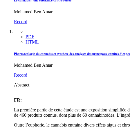
Le cannabis : une substance controversée
Mohamed Ben Amar
Record
PDF
HTML
Pharmacologie du cannabis et synthèse des analyses des principaux comités d’exper
Mohamed Ben Amar
Record
Abstract
FR:
La première partie de cette étude est une exposition simplifiée
de 460 produits connus, dont plus de 60 cannabinoïdes. L’ingré
Outre l’euphorie, le cannabis entraîne divers effets aigus et chr