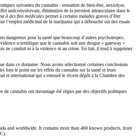
tiques suivantes du cannabis : sensation de bien-être, anxiolyse,
fet anticonvulsivant, diminution de la pression intraoculaire dans le
na à des fins médicales
permet à certains malades graves d’être
ur l’emploi médicinal de la marijuana qui a débouché sur des essais
ins dangereux pour la santé que beaucoup d’autres psychotropes.
d’évidence scientifique que le cannabis soit une drogue « gateway »
s ne conduit ni à la violence ni au crime. En fait, il tend à supprimer
tique dans ce domaine. Nous avons sélectionné certaines conclusions
 font le point sur les effets du cannabis sur la santé et leurs
al et international qui a entouré le récent dépôt à la Chambre des
 de cannabis ont davantage été régies par des objectifs politiques
 Canada and worldwide. It contains more than 460 known products, from
HC).