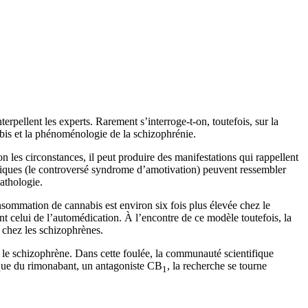
rpellent les experts. Rarement s’interroge-t-on, toutefois, sur la
nnabis et la phénoménologie de la schizophrénie.
les circonstances, il peut produire des manifestations qui rappellent
roniques (le controversé syndrome d’amotivation) peuvent ressembler
athologie.
nsommation de cannabis est environ six fois plus élevée chez le
t celui de l’automédication. À l’encontre de ce modèle toutefois, la
s chez les schizophrènes.
 le schizophrène. Dans cette foulée, la communauté scientifique
ique du rimonabant, un antagoniste CB
, la recherche se tourne
1