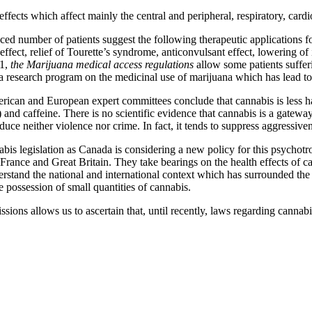
effects which affect mainly the central and peripheral, respiratory, ca
d number of patients suggest the following therapeutic applications for 
effect, relief of Tourette’s syndrome, anticonvulsant effect, lowering o
1,
the Marijuana medical access regulations
allow some patients sufferi
a research program on the medicinal use of marijuana which has lead to cl
an and European expert committees conclude that cannabis is less ha
o) and caffeine. There is no scientific evidence that cannabis is a gatew
uce neither violence nor crime. In fact, it tends to suppress aggressiv
nabis legislation as Canada is considering a new policy for this psychotr
 France and Great Britain. They take bearings on the health effects of ca
derstand the national and international context which has surrounded t
e possession of small quantities of cannabis.
ons allows us to ascertain that, until recently, laws regarding cannabis 