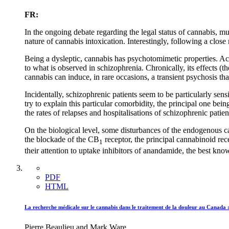
FR:
In the ongoing debate regarding the legal status of cannabis, 
nature of cannabis intoxication. Interestingly, following a clo
Being a dysleptic, cannabis has psychotomimetic properties. Acc
to what is observed in schizophrenia. Chronically, its effects
cannabis can induce, in rare occasions, a transient psychosis t
Incidentally, schizophrenic patients seem to be particularly sens
try to explain this particular comorbidity, the principal one be
the rates of relapses and hospitalisations of schizophrenic patien
On the biological level, some disturbances of the endogenous c
the blockade of the CB
receptor, the principal cannabinoid re
1
their attention to uptake inhibitors of anandamide, the best k
PDF
HTML
La recherche médicale sur le cannabis dans le traitement de la douleur au Canada : 
Pierre Beaulieu and Mark Ware