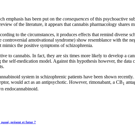
much emphasis has been put on the
consequences
of this psychoactive su
se review of the literature, it appears that cannabis pharmacology share
ording to the circumstances, it produces effects that remind diverse sc
 (the controversial amotivational syndrome) show resemblance with the n
hat mimics the positive symptoms of schizophrenia.
itive to cannabis. In fact, they are six times more likely to develop a c
ing the self-medication model. Against this hypothesis however, the data
ts.
annabinoid system in schizophrenic patients have been shown recently. 
ceptor, would act as an antipsychotic. However, rimonabant, a CB
antag
1
nown endocannabinoid.
passé, présent et futur ?