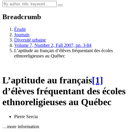
Breadcrumb
Érudit
Journals
Diversité urbaine
Volume 7, Number 2, Fall 2007, pp. 3-84
L’aptitude au français d’élèves fréquentant des écoles
ethnoreligieuses au Québec
L’aptitude au français
[1]
d’élèves fréquentant des écoles
ethnoreligieuses au Québec
Pierre Sercia
…more information