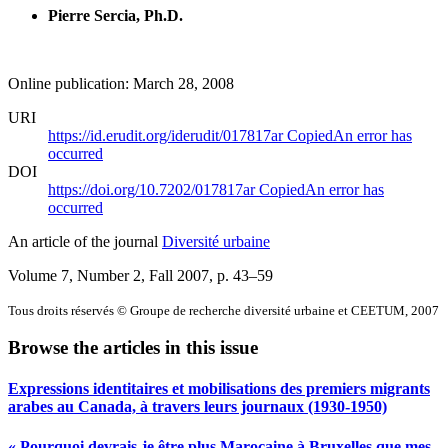
Pierre Sercia, Ph.D.
Online publication: March 28, 2008
URI
https://id.erudit.org/iderudit/017817ar
Copied
An error has
occurred
DOI
https://doi.org/10.7202/017817ar
Copied
An error has
occurred
An article of the journal
Diversité urbaine
Volume 7, Number 2, Fall 2007
, p. 43–59
Tous droits réservés © Groupe de recherche diversité urbaine et CEETUM, 2007
Browse the articles in this issue
Expressions identitaires et mobilisations des premiers migrants
arabes au Canada, à travers leurs journaux (1930-1950)
« Pourquoi devrais-je être plus Marocaine à Bruxelles que mes