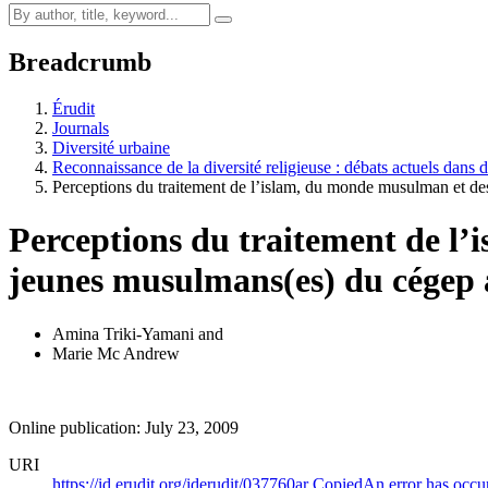
Breadcrumb
Érudit
Journals
Diversité urbaine
Reconnaissance de la diversité religieuse : débats actuels dans 
Perceptions du traitement de l’islam, du monde musulman et d
Perceptions du traitement de l
jeunes musulmans(es) du cégep
Amina Triki-Yamani
and
Marie Mc Andrew
Online publication: July 23, 2009
URI
https://id.erudit.org/iderudit/037760ar
Copied
An error has occu