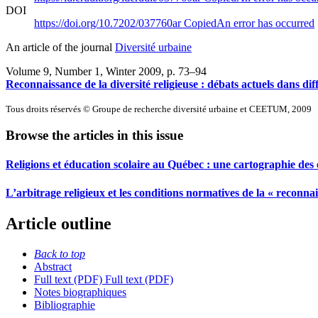
DOI
https://doi.org/10.7202/037760ar
Copied
An error has occurred
An article of the journal
Diversité urbaine
Volume 9, Number 1, Winter 2009
, p. 73–94
Reconnaissance de la diversité religieuse : débats actuels dans diff
Tous droits réservés © Groupe de recherche diversité urbaine et CEETUM, 2009
Browse the articles in this issue
Religions et éducation scolaire au Québec : une cartographie des e
L’arbitrage religieux et les conditions normatives de la « reconna
Article outline
Back to top
Abstract
Full text (PDF)
Full text (PDF)
Notes biographiques
Bibliographie