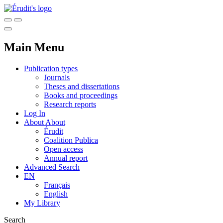
Main Menu
Publication types
Journals
Theses and dissertations
Books and proceedings
Research reports
Log In
About
About
Érudit
Coalition Publica
Open access
Annual report
Advanced Search
EN
Français
English
My Library
Search