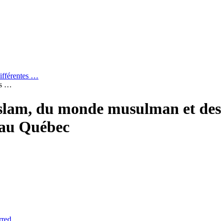
différentes …
es …
’islam, du monde musulman et de
 au Québec
rred