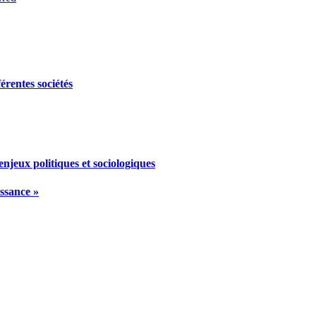
érentes sociétés
njeux politiques et sociologiques
issance »