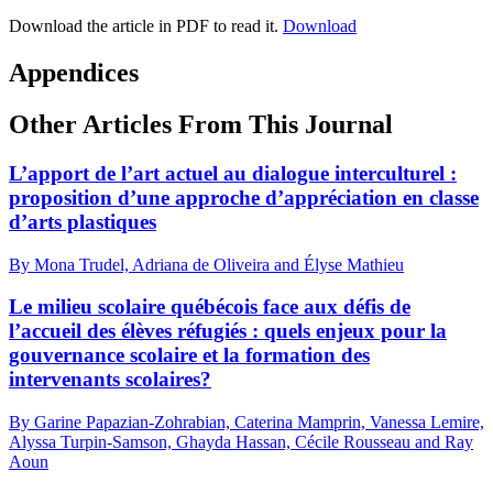
Download the article in PDF to read it.
Download
Appendices
Other Articles From This Journal
L’apport de l’art actuel au dialogue interculturel :
proposition d’une approche d’appréciation en classe
d’arts plastiques
By Mona Trudel, Adriana de Oliveira and Élyse Mathieu
Le milieu scolaire québécois face aux défis de
l’accueil des élèves réfugiés : quels enjeux pour la
gouvernance scolaire et la formation des
intervenants scolaires?
By Garine Papazian-Zohrabian, Caterina Mamprin, Vanessa Lemire,
Alyssa Turpin-Samson, Ghayda Hassan, Cécile Rousseau and Ray
Aoun