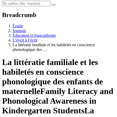
Breadcrumb
Érudit
Journals
Éducation et francophonie
L’éveil à l’écrit
La littératie familiale et les habiletés en conscience
phonologique des …
La littératie familiale et les
habiletés en conscience
phonologique des enfants de
maternelle
Family Literacy and
Phonological Awareness in
Kindergarten Students
La