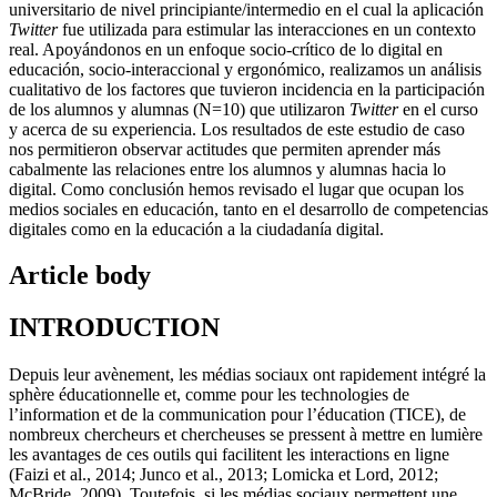
universitario de nivel principiante/intermedio en el cual la aplicación
Twitter
fue utilizada para estimular las interacciones en un contexto
real. Apoyándonos en un enfoque socio-crítico de lo digital en
educación, socio-interaccional y ergonómico, realizamos un análisis
cualitativo de los factores que tuvieron incidencia en la participación
de los alumnos y alumnas (N=10) que utilizaron
Twitter
en el curso
y acerca de su experiencia. Los resultados de este estudio de caso
nos permitieron observar actitudes que permiten aprender más
cabalmente las relaciones entre los alumnos y alumnas hacia lo
digital. Como conclusión hemos revisado el lugar que ocupan los
medios sociales en educación, tanto en el desarrollo de competencias
digitales como en la educación a la ciudadanía digital.
Article body
INTRODUCTION
Depuis leur avènement, les médias sociaux ont rapidement intégré la
sphère éducationnelle et, comme pour les technologies de
l’information et de la communication pour l’éducation (TICE), de
nombreux chercheurs et chercheuses se pressent à mettre en lumière
les avantages de ces outils qui facilitent les interactions en ligne
(Faizi et al., 2014; Junco et al., 2013; Lomicka et Lord, 2012;
McBride, 2009). Toutefois, si les médias sociaux permettent une