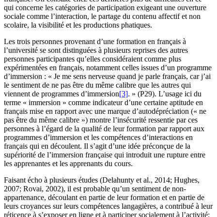
qui concerne les catégories de participation exigeant une ouverture
sociale comme l’interaction, le partage du contenu affectif et non
scolaire, la visibilité et les productions phatiques.
Les trois personnes provenant d’une formation en français à
l’université se sont distinguées à plusieurs reprises des autres
personnes participantes qu’elles considéraient comme plus
expérimentées en français, notamment celles issues d’un programme
d’immersion : « Je me sens nerveuse quand je parle français, car j’ai
le sentiment de ne pas être du même calibre que les autres qui
viennent de programmes d’immersion
[3]
. » (P29). L’usage ici du
terme « immersion » comme indicateur d’une certaine aptitude en
français mise en rapport avec une marque d’autodépréciation (« ne
pas être du même calibre ») montre l’insécurité ressentie par ces
personnes à l’égard de la qualité de leur formation par rapport aux
programmes d’immersion et les compétences d’interactions en
français qui en découlent. Il s’agit d’une idée préconçue de la
supériorité de l’immersion française qui introduit une rupture entre
les apprenantes et les apprenants du cours.
Faisant écho à plusieurs études (Delahunty et al., 2014; Hughes,
2007; Rovai, 2002), il est probable qu’un sentiment de non-
appartenance, découlant en partie de leur formation et en partie de
leurs croyances sur leurs compétences langagières, a contribué à leur
réticence à s’exposer en ligne et à participer socialement à l’activité;