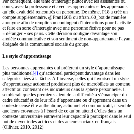
Par conséquent, elle tente d’interagir plutôt avec les assistantes du
cours, avec la professeure et avec les apprenantes et les apprenants
qu’elle avait déjà rencontrés en personne. De même, P18 a créé un
compte supplémentaire, @Fran160B ou #fran160_bot de manière
anonyme afin de remplir son contingent d’interactions pour l’activité
et faire en sorte d’interagir avec une personne fictive pour ne pas
« déranger » ses pairs. Cette décision souligne davantage son
anxiété communicative et son sentiment de non-appartenance l’ayant
éloignée de la communauté sociale du groupe.
Le style d’apprentissage
Les personnes apprenantes qui préfèrent un style d’apprentissage
plus traditionnel
[4]
qu’actionnel participent davantage dans les
catégories liées à la tâche. À l’inverse, celles qui favorisent un style
d’apprentissage actionnel produisent plus de microbillets au contenu
affectif ou contenant des indicateurs dans la sphère personnelle. Il
semblerait que les premières aient de la difficulté à s’émanciper du
cadre éducatif et de leur rôle d’apprenante ou d’apprenant dans un
contexte censé être authentique, actionnel et communicatif; il semble
que leurs croyances à l’égard de ce qu’on attend d’elles dans un
contexte universitaire entravent leur capacité à participer dans le seul
but de devenir des actrices et des acteurs sociaux en français
(Ollivier, 2010, 2012).