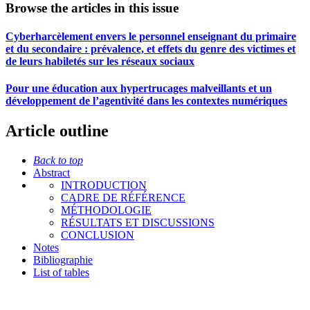
Browse the articles in this issue
Cyberharcèlement envers le personnel enseignant du primaire
et du secondaire : prévalence, et effets du genre des victimes et
de leurs habiletés sur les réseaux sociaux
Pour une éducation aux hypertrucages malveillants et un
développement de l’agentivité dans les contextes numériques
Article outline
Back to top
Abstract
INTRODUCTION
CADRE DE RÉFÉRENCE
MÉTHODOLOGIE
RÉSULTATS ET DISCUSSIONS
CONCLUSION
Notes
Bibliographie
List of tables