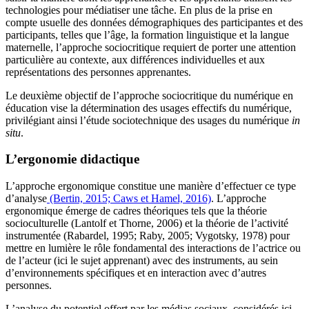
technologies pour médiatiser une tâche. En plus de la prise en
compte usuelle des données démographiques des participantes et des
participants, telles que l’âge, la formation linguistique et la langue
maternelle, l’approche sociocritique requiert de porter une attention
particulière au contexte, aux différences individuelles et aux
représentations des personnes apprenantes.
Le deuxième objectif de l’approche sociocritique du numérique en
éducation vise la détermination des usages effectifs du numérique,
privilégiant ainsi l’étude sociotechnique des usages du numérique
in
situ
.
L’ergonomie didactique
L’approche ergonomique constitue une manière d’effectuer ce type
d’analyse
(Bertin, 2015; Caws et Hamel, 2016)
. L’approche
ergonomique émerge de cadres théoriques tels que la théorie
socioculturelle (Lantolf et Thorne, 2006) et la théorie de l’activité
instrumentée (Rabardel, 1995; Raby, 2005; Vygotsky, 1978) pour
mettre en lumière le rôle fondamental des interactions de l’actrice ou
de l’acteur (ici le sujet apprenant) avec des instruments, au sein
d’environnements spécifiques et en interaction avec d’autres
personnes.
L’analyse du potentiel offert par les médias sociaux, considérés ici