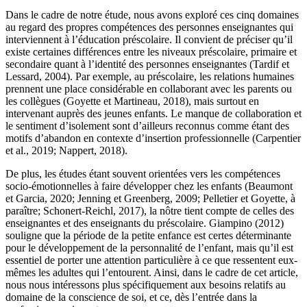
Dans le cadre de notre étude, nous avons exploré ces cinq domaines
au regard des propres compétences des personnes enseignantes qui
interviennent à l’éducation préscolaire. Il convient de préciser qu’il
existe certaines différences entre les niveaux préscolaire, primaire et
secondaire quant à l’identité des personnes enseignantes (Tardif et
Lessard, 2004). Par exemple, au préscolaire, les relations humaines
prennent une place considérable en collaborant avec les parents ou
les collègues (Goyette et Martineau, 2018), mais surtout en
intervenant auprès des jeunes enfants. Le manque de collaboration et
le sentiment d’isolement sont d’ailleurs reconnus comme étant des
motifs d’abandon en contexte d’insertion professionnelle (Carpentier
et al., 2019; Nappert, 2018).
De plus, les études étant souvent orientées vers les compétences
socio-émotionnelles à faire développer chez les enfants (Beaumont
et Garcia, 2020; Jenning et Greenberg, 2009; Pelletier et Goyette, à
paraître; Schonert-Reichl, 2017), la nôtre tient compte de celles des
enseignantes et des enseignants du préscolaire. Giampino (2012)
souligne que la période de la petite enfance est certes déterminante
pour le développement de la personnalité de l’enfant, mais qu’il est
essentiel de porter une attention particulière à ce que ressentent eux-
mêmes les adultes qui l’entourent. Ainsi, dans le cadre de cet article,
nous nous intéressons plus spécifiquement aux besoins relatifs au
domaine de la conscience de soi, et ce, dès l’entrée dans la