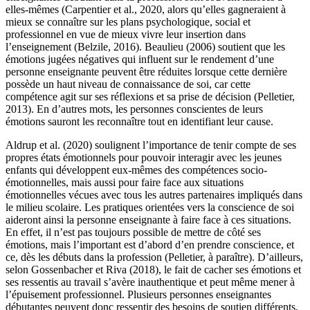
elles-mêmes (Carpentier et al., 2020, alors qu’elles gagneraient à
mieux se connaître sur les plans psychologique, social et
professionnel en vue de mieux vivre leur insertion dans
l’enseignement (Belzile, 2016). Beaulieu (2006) soutient que les
émotions jugées négatives qui influent sur le rendement d’une
personne enseignante peuvent être réduites lorsque cette dernière
possède un haut niveau de connaissance de soi, car cette
compétence agit sur ses réflexions et sa prise de décision (Pelletier,
2013). En d’autres mots, les personnes conscientes de leurs
émotions sauront les reconnaître tout en identifiant leur cause.
Aldrup et al. (2020) soulignent l’importance de tenir compte de ses
propres états émotionnels pour pouvoir interagir avec les jeunes
enfants qui développent eux-mêmes des compétences socio-
émotionnelles, mais aussi pour faire face aux situations
émotionnelles vécues avec tous les autres partenaires impliqués dans
le milieu scolaire. Les pratiques orientées vers la conscience de soi
aideront ainsi la personne enseignante à faire face à ces situations.
En effet, il n’est pas toujours possible de mettre de côté ses
émotions, mais l’important est d’abord d’en prendre conscience, et
ce, dès les débuts dans la profession (Pelletier, à paraître). D’ailleurs,
selon Gossenbacher et Riva (2018), le fait de cacher ses émotions et
ses ressentis au travail s’avère inauthentique et peut même mener à
l’épuisement professionnel. Plusieurs personnes enseignantes
débutantes peuvent donc ressentir des besoins de soutien différents,