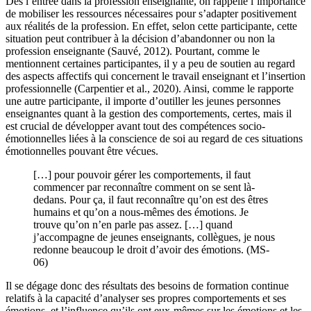
Dès l’entrée dans la profession enseignante, on rappelle l’importance
de mobiliser les ressources nécessaires pour s’adapter positivement
aux réalités de la profession. En effet, selon cette participante, cette
situation peut contribuer à la décision d’abandonner ou non la
profession enseignante (Sauvé, 2012). Pourtant, comme le
mentionnent certaines participantes, il y a peu de soutien au regard
des aspects affectifs qui concernent le travail enseignant et l’insertion
professionnelle (Carpentier et al., 2020). Ainsi, comme le rapporte
une autre participante, il importe d’outiller les jeunes personnes
enseignantes quant à la gestion des comportements, certes, mais il
est crucial de développer avant tout des compétences socio-
émotionnelles liées à la conscience de soi au regard de ces situations
émotionnelles pouvant être vécues.
[…] pour pouvoir gérer les comportements, il faut
commencer par reconnaître comment on se sent là-
dedans. Pour ça, il faut reconnaître qu’on est des êtres
humains et qu’on a nous-mêmes des émotions. Je
trouve qu’on n’en parle pas assez. […] quand
j’accompagne de jeunes enseignants, collègues, je nous
redonne beaucoup le droit d’avoir des émotions. (MS-
06)
Il se dégage donc des résultats des besoins de formation continue
relatifs à la capacité d’analyser ses propres comportements et ses
émotions, et l’influence qu’ils ont eux-mêmes sur les émotions et les