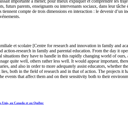
aissait importante à mener, pour mieux expliquer et comprendre les traje
ts, futurs parents, enseignants ou intervenants sociaux, dans leur tâche 
és tiennent compte de trois dimensions en interaction : le devenir d’un 
 événements.
iliale et scolaire [Centre for research and innovation in family and a
d action-research in family and parental education. From the day it ope
l situations they have to handle in this rapidly changing world of ours
e quite well, others rather less well. It would appear important, therefo
aries, and also in order to more adequately assist educators, whether the
s, both in the field of research and in that of action. The projects it ha
 events that affect them and on their sensitivity both to their environ
ats-Unis, au Canada et au Québec