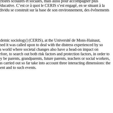
ctoires scolaires et sociales, mais aussi pour accompagner plus
éducative. C’est ce à quoi le CERIS s’est engagé, en se situant à la
individu se construit sur la base de son environnement, des événements
cademic sociology] (CERIS), at the Université de Mons-Hainaut,
ned it was called upon to deal with the distress experienced by so
, a world where societal changes also have a head-on impact on
re, to search out both risk factors and protection factors, in order to
y be parents, grandparents, future parents, teachers or social workers,
s carried out so far take into account three interacting dimensions: the
ment and to such events.