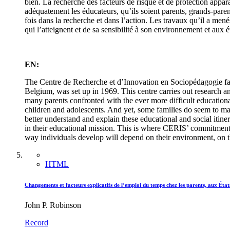
bien. La recherche des facteurs de risque et de protection appar
adéquatement les éducateurs, qu’ils soient parents, grands-paren
fois dans la recherche et dans l’action. Les travaux qu’il a men
qui l’atteignent et de sa sensibilité à son environnement et aux
EN:
The Centre de Recherche et d’Innovation en Sociopédagogie fam
Belgium, was set up in 1969. This centre carries out research an
many parents confronted with the ever more difficult educationa
children and adolescents. And yet, some families do seem to manag
better understand and explain these educational and social itiner
in their educational mission. This is where CERIS’ commitment lie
way individuals develop will depend on their environment, on the
HTML
Changements et facteurs explicatifs de l’emploi du temps chez les parents, aux Ét
John P. Robinson
Record