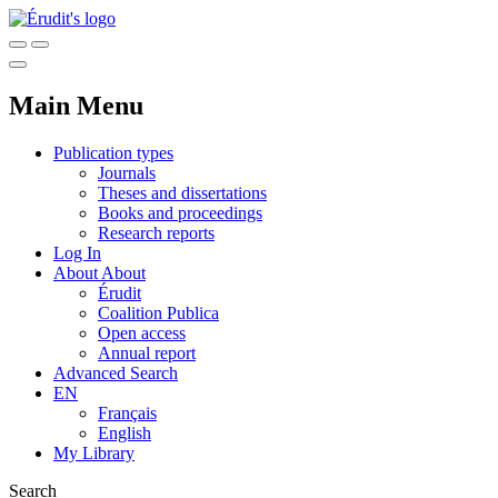
Main Menu
Publication types
Journals
Theses and dissertations
Books and proceedings
Research reports
Log In
About
About
Érudit
Coalition Publica
Open access
Annual report
Advanced Search
EN
Français
English
My Library
Search