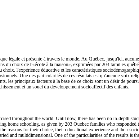
ue légale et présente à travers le monde. Au Québec, jusqu'ici, aucune é
isons du choix de l'«école à la maison», exprimées par 203 familles qué
du choix, l'expérience éducative et les caractéristiques sociodémographi
nsionnels. Une des particularités de ces résultats est qu'aucune voix rel
ts, les principaux facteurs à la base de ce choix sont un désir de pours
richissement et un souci du développement socioaffectif des enfants.
ercised throughout the world. Until now, there has been no in-depth stud
oosing home schooling, as given by 203 Quebec families who responded to
 the reasons for their choice, their educational experience and their s
varied and multidimensional. One of the particularities of the results is 