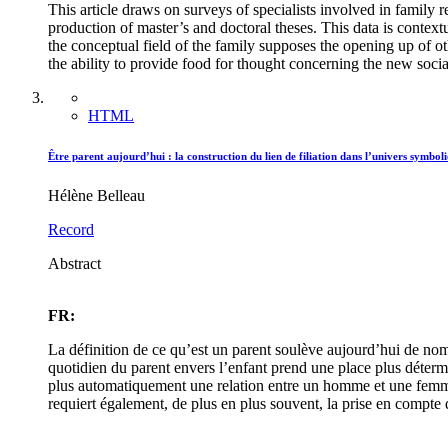
This article draws on surveys of specialists involved in family 
production of master’s and doctoral theses. This data is contex
the conceptual field of the family supposes the opening up of oth
the ability to provide food for thought concerning the new soci
HTML
Être parent aujourd’hui : la construction du lien de filiation dans l’univers symbol
Hélène Belleau
Record
Abstract
FR:
La définition de ce qu’est un parent soulève aujourd’hui de nom
quotidien du parent envers l’enfant prend une place plus détermi
plus automatiquement une relation entre un homme et une femme
requiert également, de plus en plus souvent, la prise en compte 