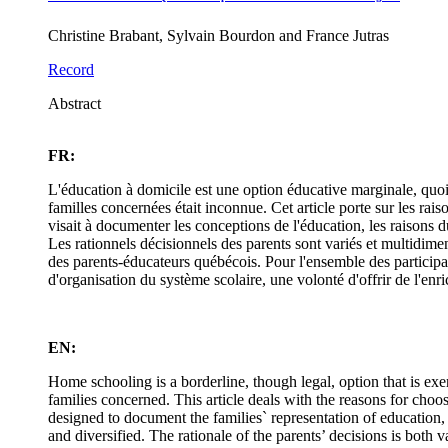
Christine Brabant, Sylvain Bourdon and France Jutras
Record
Abstract
FR:
L'éducation à domicile est une option éducative marginale, quoiq
familles concernées était inconnue. Cet article porte sur les ra
visait à documenter les conceptions de l'éducation, les raisons 
Les rationnels décisionnels des parents sont variés et multidime
des parents-éducateurs québécois. Pour l'ensemble des participan
d'organisation du système scolaire, une volonté d'offrir de l'en
EN:
Home schooling is a borderline, though legal, option that is ex
families concerned. This article deals with the reasons for ch
designed to document the families` representation of education,
and diversified. The rationale of the parents’ decisions is both 