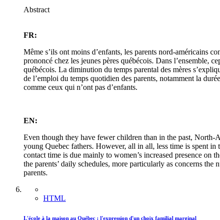
Abstract
FR:
Même s’ils ont moins d’enfants, les parents nord-américains cons
prononcé chez les jeunes pères québécois. Dans l’ensemble, cepe
québécois. La diminution du temps parental des mères s’explique
de l’emploi du temps quotidien des parents, notamment la durée du
comme ceux qui n’ont pas d’enfants.
EN:
Even though they have fewer children than in the past, North-Ameri
young Quebec fathers. However, all in all, less time is spent i
contact time is due mainly to women’s increased presence on the
the parents’ daily schedules, more particularly as concerns the
parents.
HTML
L'école à la maison au Québec : l'expression d'un choix familial marginal