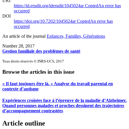
URI
https://id.erudit.org/iderudit/1045024ar
Copied
An error has
occurred
DOI
https://doi.org/10.7202/1045024ar
Copied
An error has
occurred
An article of the journal
Enfances, Familles, Générations
Number 28, 2017
Gestion familiale des problèmes de santé
Tous droits réservés © INRS-UCS, 2017
Browse the articles in this issue
« Il faut toujours être là. » Analyse du travail parental en
contexte d’autisme
Expériences croisées face à l’épreuve de la maladie d’Alzheimer.
Quand personnes malades et proches dessinent des trajectoires
d’accompagnement contrastées
Article outline