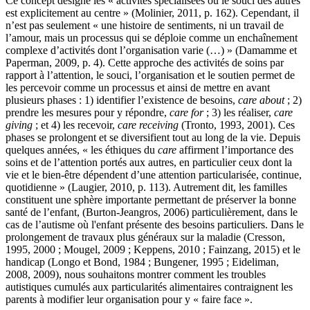
Ce concept désigne les « activités spécialisées où le souci des autres
est explicitement au centre » (Molinier, 2011, p. 162). Cependant, il
n’est pas seulement « une histoire de sentiments, ni un travail de
l’amour, mais un processus qui se déploie comme un enchaînement
complexe d’activités dont l’organisation varie (…) » (Damamme et
Paperman, 2009, p. 4). Cette approche des activités de soins par
rapport à l’attention, le souci, l’organisation et le soutien permet de
les percevoir comme un processus et ainsi de mettre en avant
plusieurs phases : 1) identifier l’existence de besoins,
care about
; 2)
prendre les mesures pour y répondre,
care for
; 3) les réaliser,
care
giving
; et 4) les recevoir,
care receiving
(Tronto, 1993, 2001). Ces
phases se prolongent et se diversifient tout au long de la vie. Depuis
quelques années, « les éthiques du
care
affirment l’importance des
soins et de l’attention portés aux autres, en particulier ceux dont la
vie et le bien-être dépendent d’une attention particularisée, continue,
quotidienne » (Laugier, 2010, p. 113). ‬‬‬‬‬‬‬‬‬‬‬‬‬‬‬‬‬‬‬‬‬‬‬‬‬‬‬‬‬‬‬‬‬‬‬‬‬‬‬‬‬‬‬‬‬‬‬‬‬‬‬‬‬‬‬‬‬‬‬‬‬‬Autrement dit, les familles
constituent une sphère importante permettant de préserver la bonne
santé de l’enfant, (Burton-Jeangros, 2006)‬‬‬‬‬‬‬‬‬‬‬‬‬‬‬‬‬‬‬‬‬‬‬‬‬‬‬‬‬‬‬‬‬‬‬‬‬‬‬‬ particulièrement, dans le
cas de l’autisme où l'enfant présente des besoins particuliers. Dans le
prolongement de travaux plus généraux sur la maladie (Cresson,
1995, 2000 ; Mougel, 2009 ; Keppens, 2010 ; Fainzang, 2015) et le
handicap (Longo et Bond, 1984 ; Bungener, 1995 ; Eideliman,
2008, 2009), nous souhaitons montrer comment les troubles
autistiques cumulés aux particularités alimentaires contraignent les
parents à modifier leur organisation pour y « faire face ».