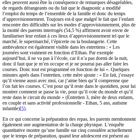
elles peuvent aussi être la conséquence de remarques désagréables,
de regards dérangeants ou du fait que le diagnostic a modifié
l’emploi du temps de l’ensemble de la famille et donc du temps
d’approvisionnement. Toujours est-il que malgré le fait que l’enfant
rencontre des difficultés sur les modes d’approvisionnement, plus de
la moitié des parents interrogés (54,5 %) affirment avoir envie de
familiariser leur enfant à ces lieux d’approvisionnement tel que le
marché, le supermarché, l’épicerie ou la boulangerie. Cette
ambivalence est également visible dans les entretiens : « Les
journées sont vraiment en fonction d’Ethan. Par exemple
aujourd’hui, il ne va pas à l’école, car il n’a pas dormi de la nuit,
donc il faut que je m’en occupe et je ne pourrai pas aller faire les
courses. Donc tout est programmé en fonction de lui ». Quelques
minutes après dans l’entretien, cette mère ajoute : « En fait, j’essaye
qu’il vienne aussi avec moi, car j’aime bien qu’il comprenne que
l’on fait les courses. C’est pour qu’il reste dans le quotidien, pour lui
montrer comment se passe la vie, pour qu’il voie du monde et qu’il
reste dans le circuit du monde » (Entretien 3, mère de deux enfants,
en couple et sans activité professionnelle - Ethan, 5 ans, autisme
infantile)
[5]
.
En ce qui concerne la préparation des repas, les parents mentionnent
également une augmentation de la charge physique. L’enquête
quantitative montre qu’une famille sur cinq considère actuellement
que le temps de préparation, quand leur adolescent est présent au