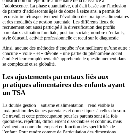
construction du répertoire alimentaire de la naissance à
l’adolescence. La phase quantitative, qui était basée sur l’inclusion
de parents d’adolescents âgés de douze à seize ans, a permis de
reconstruire rétrospectivement l’évolution des pratiques alimentaires
et des modalités de gestion parentale. Les différents lieux de
recrutement ont aussi participé à la diversification des profils
parentaux : situation familiale, position sociale, nombre d’enfants,
style éducatif, activité professionnelle et recul sur le diagnostic.
Ainsi, aucune des méthodes d’enquête n’est meilleure qu’une autre :
chacune « voile » et « dévoile » une partie du phénomène social
étudié et leur complémentarité appréhende le questionnement dans
sa complexité et sa globalité.
Les ajustements parentaux liés aux
pratiques alimentaires des enfants ayant
un TSA
La double gestion – autisme et alimentation – rend visible la
juxtaposition des tâches parentales et domestiques à celles du soin.
Ce travail et cette préoccupation pour les parents sont à la fois
quotidiens, répétitifs, difficilement dissociables et continus, mais
évoluent au cours du temps et en fonction des spécificités de
l’enfant. Pour rendre compte de l’articulation des dimensions