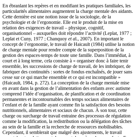
En ébranlant les repères et en modifiant les pratiques familiales, les
particularités alimentaires augmentent la charge mentale des aidants.
Cette dernière est une notion issue de la sociologie, de la
psychologie et de l’ergonomie. Elle est le produit de la mise en
relation des exigences de travail – physique, cognitif,
organisationnel – auxquelles doit répondre l’activité (Leplat, 1977 ;
Leplat et Cuny, 1977 ; Chanquoy
et a
l., 2007). ‬‬‬‬En important le
concept de l’ergonomie, le travail de Haicault (1984) utilise la notion
de charge mentale pour rendre compte de la superposition de la
gestion des espaces-temps de toute une famille. Dans l’immédiat, à
court et à long terme, cela consiste à « organiser donc à faire tenir
ensemble, les successions de charge de travail, de les imbriquer, de
fabriquer des continuités : sortes de fondus enchaînés, de jouer sans
cesse sur ce qui marche ensemble et ce qui est incompatible »
(Haicault, 1984, p. 272). La conception de la charge mentale mise
en avant dans la gestion de l’alimentation des enfants avec autisme
comprend l’idée d’organisation, de planification et de coordination
permanentes et incontournables des temps sociaux alimentaires de
l’enfant et de la famille ayant comme fin la satisfaction des besoins
nutritionnels, alimentaires et sociaux de chacun. À son tour, cette
charge ou surcharge de travail entraine des processus de régulation
comme la modification, la redistribution ou la délégation des tâches
au sein de la famille et la recherche de ressources mobilisables.
Cependant, il semblerait que malgré des ajustements, le travail