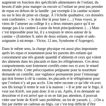
augmente en fonction des spécificités alimentaires de l’enfant, du
besoin d’aide pour manger ou encore si l’enfant ne peut pas prendre
de repas en dehors de la famille : par exemple à la cantine scolaire
ou sur le lieu de prise en charge. À l’échelle qualitative, ces données
sont confirmées : « Je dois être là pour faire (…) Vous voyez, je
viens de l’amener au collège il y a deux minutes parce qu’il ne
mange pas à la cantine à cause du bruit principalement. (…) Mais
c’est impossible pour lui, il y a toujours le stress autour de la
cantine » (Entretien 9, mère de deux enfants, en couple et aide-
soignante à mi-temps - Victor, 12 ans, Syndrome d’Asperger).
Dans le même sens, la charge physique est aussi plus importante
après les repas et notamment pour les parents des enfants qui
consomment une très grande quantité d’aliments et ceux qui volent
des aliments dans les placards et dans les réfrigérateurs. Ces deux
comportements sont fortement corrélés entre eux et avec le retard
mental sévère. Cette préoccupation prégnante pour la nourriture
demande un contrôle, une vigilance permanente pour l’entourage
qui doit fermer à clé la cuisine, les placards et le réfrigérateur pour
que l’enfant n’y ait pas accès. Une mère raconte ce qu’elle vit avec
son fils lorsqu’il rentre le soir à la maison : « Il se jette sur le frigo, il
veut son Kiri®, son pain donc il en a un. Après, il en demande un
deuxième et il est arrivé que si on ne fait pas attention, il pouvait
vider une boite de Kiri® sans problème, un lot de yaourts. (…) On a
fini par mettre un cadenas au frigo, car c’est trop difficile d’être