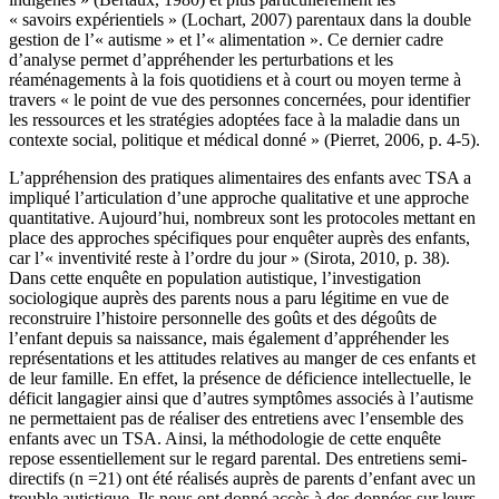
« savoirs expérientiels » (Lochart, 2007) parentaux dans la double
gestion de l’« autisme » et l’« alimentation ». Ce dernier cadre
d’analyse permet d’appréhender les perturbations et les
réaménagements à la fois quotidiens et à court ou moyen terme à
travers « le point de vue des personnes concernées, pour identifier
les ressources et les stratégies adoptées face à la maladie dans un
contexte social, politique et médical donné » (Pierret, 2006, p. 4-5).
L’appréhension des pratiques alimentaires des enfants avec TSA a
impliqué l’articulation d’une approche qualitative et une approche
quantitative. Aujourd’hui, nombreux sont les protocoles mettant en
place des approches spécifiques pour enquêter auprès des enfants,
car l’« inventivité reste à l’ordre du jour » (Sirota, 2010, p. 38).
Dans cette enquête en population autistique, l’investigation
sociologique auprès des parents nous a paru légitime en vue de
reconstruire l’histoire personnelle des goûts et des dégoûts de
l’enfant depuis sa naissance, mais également d’appréhender les
représentations et les attitudes relatives au manger de ces enfants et
de leur famille. En effet, la présence de déficience intellectuelle, le
déficit langagier ainsi que d’autres symptômes associés à l’autisme
ne permettaient pas de réaliser des entretiens avec l’ensemble des
enfants avec un TSA. Ainsi, la méthodologie de cette enquête
repose essentiellement sur le regard parental. Des entretiens semi-
directifs (n =21) ont été réalisés auprès de parents d’enfant avec un
trouble autistique. Ils nous ont donné accès à des données sur leurs