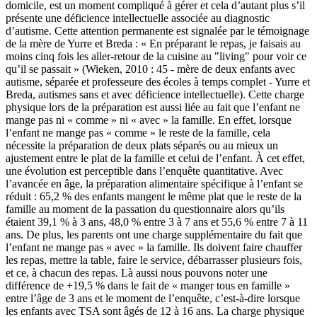
domicile, est un moment compliqué à gérer et cela d’autant plus s’il
présente une déficience intellectuelle associée au diagnostic
d’autisme. Cette attention permanente est signalée par le témoignage
de la mère de Yurre et Breda : « En préparant le repas, je faisais au
moins cinq fois les aller-retour de la cuisine au "living" pour voir ce
qu’il se passait » (Wieken, 2010 : 45 - mère de deux enfants avec
autisme, séparée et professeure des écoles à temps complet - Yurre et
Breda, autismes sans et avec déficience intellectuelle). Cette charge
physique lors de la préparation est aussi liée au fait que l’enfant ne
mange pas ni « comme » ni « avec » la famille. En effet, lorsque
l’enfant ne mange pas « comme » le reste de la famille, cela
nécessite la préparation de deux plats séparés ou au mieux un
ajustement entre le plat de la famille et celui de l’enfant. À cet effet,
une évolution est perceptible dans l’enquête quantitative. Avec
l’avancée en âge, la préparation alimentaire spécifique à l’enfant se
réduit : 65,2 % des enfants mangent le même plat que le reste de la
famille au moment de la passation du questionnaire alors qu’ils
étaient 39,1 % à 3 ans, 48,0 % entre 3 à 7 ans et 55,6 % entre 7 à 11
ans. De plus, les parents ont une charge supplémentaire du fait que
l’enfant ne mange pas « avec » la famille. Ils doivent faire chauffer
les repas, mettre la table, faire le service, débarrasser plusieurs fois,
et ce, à chacun des repas. Là aussi nous pouvons noter une
différence de +19,5 % dans le fait de « manger tous en famille »
entre l’âge de 3 ans et le moment de l’enquête, c’est-à-dire lorsque
les enfants avec TSA sont âgés de 12 à 16 ans. La charge physique