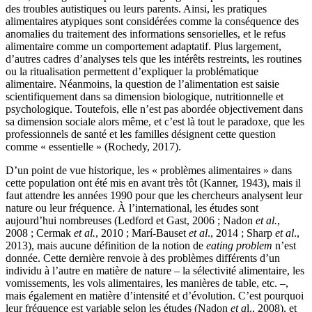
des troubles autistiques ou leurs parents. Ainsi, les pratiques
alimentaires atypiques sont considérées comme la conséquence des
anomalies du traitement des informations sensorielles, et le refus
alimentaire comme un comportement adaptatif. Plus largement,
d’autres cadres d’analyses tels que les intérêts restreints, les routines
ou la ritualisation permettent d’expliquer la problématique
alimentaire. Néanmoins, la question de l’alimentation est saisie
scientifiquement dans sa dimension biologique, nutritionnelle et
psychologique. Toutefois, elle n’est pas abordée objectivement dans
sa dimension sociale alors même, et c’est là tout le paradoxe, que les
professionnels de santé et les familles désignent cette question
comme « essentielle » (Rochedy, 2017).
D’un point de vue historique, les « problèmes alimentaires » dans
cette population ont été mis en avant très tôt (Kanner, 1943), mais il
faut attendre les années 1990 pour que les chercheurs analysent leur
nature ou leur fréquence. À l’international, les études sont
aujourd’hui nombreuses (Ledford et Gast, 2006 ; Nadon
et al.
,
2008 ; Cermak
et al.
, 2010 ; Marí-Bauset
et al
., 2014 ; Sharp
et al
.,
2013), mais aucune définition de la notion de
eating problem
n’est
donnée. Cette dernière renvoie à des problèmes différents d’un
individu à l’autre en matière de nature – la sélectivité alimentaire, les
vomissements, les vols alimentaires, les manières de table, etc. –,
mais également en matière d’intensité et d’évolution. C’est pourquoi
leur fréquence est variable selon les études (Nadon
et a
l., 2008), et