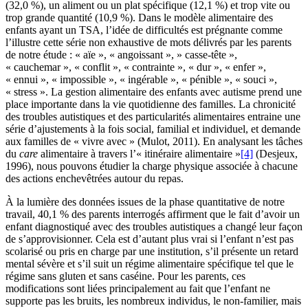
(32,0 %), un aliment ou un plat spécifique (12,1 %) et trop vite ou
trop grande quantité (10,9 %). Dans le modèle alimentaire des
enfants ayant un TSA, l’idée de difficultés est prégnante comme
l’illustre cette série non exhaustive de mots délivrés par les parents
de notre étude : « aïe », « angoissant », » casse-tête »,
« cauchemar », « conflit », « contrainte », « dur », « enfer »,
« ennui », « impossible », « ingérable », « pénible », « souci »,
« stress ». La gestion alimentaire des enfants avec autisme prend une
place importante dans la vie quotidienne des familles. La chronicité
des troubles autistiques et des particularités alimentaires entraine une
série d’ajustements à la fois social, familial et individuel, et demande
aux familles de « vivre avec » (Mulot, 2011). En analysant les tâches
du
care
alimentaire à travers l’« itinéraire alimentaire »
[4]
(Desjeux,
1996), nous pouvons étudier la charge physique associée à chacune
des actions enchevêtrées autour du repas.
À la lumière des données issues de la phase quantitative de notre
travail, 40,1 % des parents interrogés affirment que le fait d’avoir un
enfant diagnostiqué avec des troubles autistiques a changé leur façon
de s’approvisionner. Cela est d’autant plus vrai si l’enfant n’est pas
scolarisé ou pris en charge par une institution, s’il présente un retard
mental sévère et s’il suit un régime alimentaire spécifique tel que le
régime sans gluten et sans caséine. Pour les parents, ces
modifications sont liées principalement au fait que l’enfant ne
supporte pas les bruits, les nombreux individus, le non-familier, mais