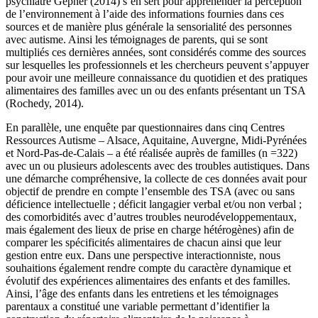
psychiatre Gepner (2014) s’en sert pour appréhender la perception
de l’environnement à l’aide des informations fournies dans ces
sources et de manière plus générale la sensorialité des personnes
avec autisme. Ainsi les témoignages de parents, qui se sont
multipliés ces dernières années, sont considérés comme des sources
sur lesquelles les professionnels et les chercheurs peuvent s’appuyer
pour avoir une meilleure connaissance du quotidien et des pratiques
alimentaires des familles avec un ou des enfants présentant un TSA
(Rochedy, 2014).
En parallèle, une enquête par questionnaires dans cinq Centres
Ressources Autisme – Alsace, Aquitaine, Auvergne, Midi-Pyrénées
et Nord-Pas-de-Calais – a été réalisée auprès de familles (n =322)
avec un ou plusieurs adolescents avec des troubles autistiques. Dans
une démarche compréhensive, la collecte de ces données avait pour
objectif de prendre en compte l’ensemble des TSA (avec ou sans
déficience intellectuelle ; déficit langagier verbal et/ou non verbal ;
des comorbidités avec d’autres troubles neurodéveloppementaux,
mais également des lieux de prise en charge hétérogènes) afin de
comparer les spécificités alimentaires de chacun ainsi que leur
gestion entre eux. Dans une perspective interactionniste, nous
souhaitions également rendre compte du caractère dynamique et
évolutif des expériences alimentaires des enfants et des familles.
Ainsi, l’âge des enfants dans les entretiens et les témoignages
parentaux a constitué une variable permettant d’identifier la