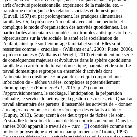
arrêt d’activité professionnelle, expérience de la maladie, etc. –
transforme et réorganise les relations sociales et domestiques
(Duvall, 1957) et, par prolongement, les pratiques alimentaires
familiales. Or, la présence d’un enfant avec autisme perturbe et
complique le mode d’organisation des activités quotidiennes. Les
particularités alimentaires cumulées aux troubles autistiques ont des
répercussions sur la vie sociale, la santé et la socialisation de
l’enfant, ainsi que sur l’entourage familial et social. Elles sont
ressenties comme « cruciales » (Williams
et al
., 2000 ; Piette, 2006),
« préoccupantes » (Williams et Wright, 2010) et entrainent une série
de conséquences majeures et évolutives dans la sphère quotidienne
familiale au carrefour du travail domestique, parental et de soin. Le
travail domestique regroupe un ensemble d’activités dont
l’alimentation constitue le « noyau dur » et qui comprend une
imbrication de « tâches variées, complexes et potentiellement
chronophages » (Fournier
et al
., 2015, p. 27) comme
l’approvisionnement, le stockage, l’anticipation, la préparation
culinaire, le service, le nettoyage, la gestion des restes, etc. Quant au
travail alimentaire des parents, il rassemble les activités de « donner
à manger aux enfants » et de « s’occuper des enfants à table »
(Dupuy, 2013). Sous-jacent à ces deux types de tâches : le ‬‬soin,
c’est-à-dire le besoin et le souci de bien nourrir son enfant‬‬. Dans les
années 2000 apparaît le travail de «
care
»
[3]
considéré comme une
notion « polysémique » et un « champ immense » (Tronto, 1993).