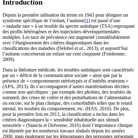
Introduction
Depuis la première utilisation du terme en 1943 pour désigner un
syndrome spécifique de l’enfant, l’autisme
[1]
est passé d’une
« maladie rare » à un trouble du spectre autistique (TSA) regroupant
des profils hétérogènes et des trajectoires développementales
multiples. Les taux de prévalence ont augmenté considérablement
avec l’élargissement des critères diagnostiques dans les
classifications des maladies (Delobel et
al
., 2013), et aujourd’hui
l’autisme concernerait un enfant sur cent cinquante (Fombonne,
2009).
Dans la littérature médicale, les troubles autistiques sont caractérisés
par un « déficit de la communication sociale » ainsi que par la
présence de « comportements stéréotypés et d’intérêts restreints »
(APA, 2013). Ils s’accompagnent d’autres manifestations décrites
comme non spécifiques : par exemple des phobies, des troubles du
sommeil, des crises de colère et des perturbations de l’alimentation
ou encore, sur le plan clinique, des comorbidités telles que le retard
mental, les troubles du comportement, etc. (HAS, 2010). De plus,
pour la première fois en 2013, la classification a inclus dans les
critères diagnostiques la « sensibilité inhabituelle aux stimuli
sensoriels » (Stanciu et Delvenne, 2016) dont l’importance clinique
est illustrée par les nombreux travaux réalisés depuis les années
2000, mais également par les témoignages des personnes présentant