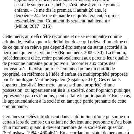
cessé de songer à des bébés, s’est mise à voir de grands
enfants. « Je me dis le premier, il aurait 26 ans, le
deuxième 24. Je me demande ce qu’ils feraient, à qui ils
ressembleraient. Comment ils seraient maintenant »
(Millot, 2017 : 216).
Cette mère, au-delà d’être reconnue et de se reconnaitre comme
criminelle, réalise que « la définition de ce qui relève d’un crime et
de ce qui n’en relève pas dépend étroitement du statut accordé à la
personne qui en est victime » (Bonnemère, 2009 : 30). La témoin,
précédemment citée, retire paradoxalement aux parents leur qualité
de personne humaine pour pouvoir l’accorder aux corps des
nouveau-nés. Il existe pour ces enfants comme un conflit de
propriété, en référence à l’idée d’enfant en multipropriété proposée
par l’ethnologue Martine Segalen (Segalen, 2010). Ces enfants
appartenaient-ils à leur mère, au sens d’une propriété, d’une
possession, ou appartiennent-ils à la société, dont l’opinion publique,
représentée par ces témoins, peut se faire le porte-parole ? En ce cas,
ils appartiendraient à la société en tant que partie prenante de cette
communauté.
Certaines sociétés introduisent dans la définition d’une personne un
certain laps de temps : un enfant ne devient une personne qu’au bout
d’un moment, quand il devient membre de la société en question
(Scrimshaw, 1984 : 460-461). En accordant un statut de personne à