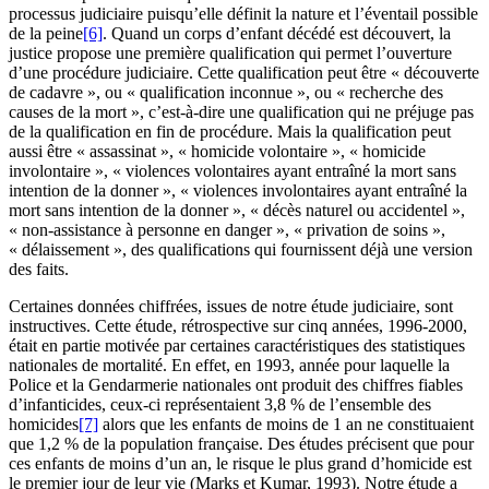
processus judiciaire puisqu’elle définit la nature et l’éventail possible
de la peine
[6]
. Quand un corps d’enfant décédé est découvert, la
justice propose une première qualification qui permet l’ouverture
d’une procédure judiciaire. Cette qualification peut être « découverte
de cadavre », ou « qualification inconnue », ou « recherche des
causes de la mort », c’est-à-dire une qualification qui ne préjuge pas
de la qualification en fin de procédure. Mais la qualification peut
aussi être « assassinat », « homicide volontaire », « homicide
involontaire », « violences volontaires ayant entraîné la mort sans
intention de la donner », « violences involontaires ayant entraîné la
mort sans intention de la donner », « décès naturel ou accidentel »,
« non-assistance à personne en danger », « privation de soins »,
« délaissement », des qualifications qui fournissent déjà une version
des faits.
Certaines données chiffrées, issues de notre étude judiciaire, sont
instructives. Cette étude, rétrospective sur cinq années, 1996-2000,
était en partie motivée par certaines caractéristiques des statistiques
nationales de mortalité. En effet, en 1993, année pour laquelle la
Police et la Gendarmerie nationales ont produit des chiffres fiables
d’infanticides, ceux-ci représentaient 3,8 % de l’ensemble des
homicides
[7]
alors que les enfants de moins de 1 an ne constituaient
que 1,2 % de la population française. Des études précisent que pour
ces enfants de moins d’un an, le risque le plus grand d’homicide est
le premier jour de leur vie (Marks et Kumar, 1993). Notre étude a