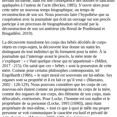
déviant lui-même, mais est une conséquence des normes et sanctions
appliquées à l’auteur de l’acte (Becker, 1985). S’ouvre alors pour
cette mère un nouveau temps biographique, un temps de
reconstruction de son soi. Nous pouvons faire l’hypothèse que sa
coopération avec la journaliste qui écrit un ouvrage sur son procès
participe à un processus de biographisation nécessité par la
déconstruction de son soi antérieur (du Breuil de Pontbriand et
Brugaillère, 2019).
La découverte transforme les corps des bébés décédés de corps-
objets en corps-sujets, la découverte leur donne un statut les
distinguant du tout indistinct qu’ils formaient pour la mère. À la
journaliste qui l’interroge avant le procès, la mère tente de
s’expliquer : « c’était quelque chose qui m’appartenait » (Millot,
2017 : 215). On saisit que ces « bébés » sont la possession de cette
mère. Comme pour certains philosophes contemporains, tel
Engelhardt (1986), « le sujet moral est souverain sur lui-même. Ses
organes sont sa propriété et il en fait ce qu’il veut » (Marzano,
2002 : 128-129). Nous pouvons considérer que les corps de ces
nouveau-nés étaient comme un prolongement du corps de la mère,
comme des organes de son corps, des éléments de son corps, mais
délocalisés, extériorisés. Pour Locke, l’homme est son maître et le
propriétaire de sa personne (Locke, 1993 [1690]), ainsi étant
propriétaire de moi-même, « tout ce que à quoi je mêle ma propre
personne se voit communiquer le caractère exclusif et privatif de