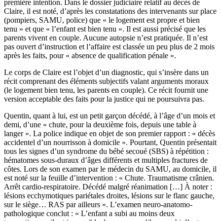
première intention. Dans le dossier judiciaire relatif au décès de
Claire, il est noté, d’après les constatations des intervenants sur place
(pompiers, SAMU, police) que « le logement est propre et bien
tenu » et que « l’enfant est bien tenu ». Il est aussi précisé que les
parents vivent en couple. Aucune autopsie n’est pratiquée. Il n’est
pas ouvert d’instruction et l’affaire est classée un peu plus de 2 mois
après les faits, pour « absence de qualification pénale ».
Le corps de Claire est l’objet d’un diagnostic, qui s’insère dans un
récit comprenant des éléments subjectifs valant arguments moraux
(le logement bien tenu, les parents en couple). Ce récit fournit une
version acceptable des faits pour la justice qui ne poursuivra pas.
Quentin, quant à lui, est un petit garçon décédé, à l’âge d’un mois et
demi, d’une « chute, pour la deuxième fois, depuis une table à
langer ». La police indique en objet de son premier rapport : « décès
accidentel d’un nourrisson à domicile ». Pourtant, Quentin présentait
tous les signes d’un syndrome du bébé secoué (SBS) à répétition :
hématomes sous-duraux d’âges différents et multiples fractures de
côtes. Lors de son examen par le médecin du SAMU, au domicile, il
est noté sur la feuille d’intervention : « Chute. Traumatisme crânien.
Arrêt cardio-respiratoire. Décédé malgré réanimation […] À noter :
lésions ecchymotiques pariétales droites, lésions sur le flanc gauche,
sur le siège… RAS par ailleurs ». L’examen neuro-anatomo-
pathologique conclut : « L’enfant a subi au moins deux