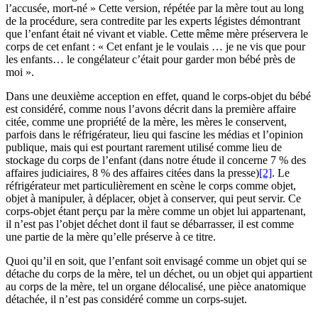
l’accusée, mort-né » Cette version, répétée par la mère tout au long
de la procédure, sera contredite par les experts légistes démontrant
que l’enfant était né vivant et viable. Cette même mère préservera le
corps de cet enfant : « Cet enfant je le voulais … je ne vis que pour
les enfants… le congélateur c’était pour garder mon bébé près de
moi ».
Dans une deuxième acception en effet, quand le corps-objet du bébé
est considéré, comme nous l’avons décrit dans la première affaire
citée, comme une propriété de la mère, les mères le conservent,
parfois dans le réfrigérateur, lieu qui fascine les médias et l’opinion
publique, mais qui est pourtant rarement utilisé comme lieu de
stockage du corps de l’enfant (dans notre étude il concerne 7 % des
affaires judiciaires, 8 % des affaires citées dans la presse)
[2]
. Le
réfrigérateur met particulièrement en scène le corps comme objet,
objet à manipuler, à déplacer, objet à conserver, qui peut servir. Ce
corps-objet étant perçu par la mère comme un objet lui appartenant,
il n’est pas l’objet déchet dont il faut se débarrasser, il est comme
une partie de la mère qu’elle préserve à ce titre.
Quoi qu’il en soit, que l’enfant soit envisagé comme un objet qui se
détache du corps de la mère, tel un déchet, ou un objet qui appartient
au corps de la mère, tel un organe délocalisé, une pièce anatomique
détachée, il n’est pas considéré comme un corps-sujet.