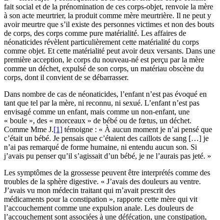
fait social et de la prénomination de ces corps-objet, renvoie la mère
à son acte meurtrier, la produit comme mère meurtrière. Il ne peut y
avoir meurtre que s’il existe des personnes victimes et non des bouts
de corps, des corps comme pure matérialité. Les affaires de
néonaticides révèlent particulièrement cette matérialité du corps
comme objet. Et cette matérialité peut avoir deux versants. Dans une
première acception, le corps du nouveau-né est perçu par la mère
comme un déchet, expulsé de son corps, un matériau obscène du
corps, dont il convient de se débarrasser.
Dans nombre de cas de néonaticides, l’enfant n’est pas évoqué en
tant que tel par la mère, ni reconnu, ni sexué. L’enfant n’est pas
envisagé comme un enfant, mais comme un non-enfant, une
« boule », des « morceaux » de bébé ou de fœtus, un déchet.
Comme Mme J.
[1]
témoigne : « À aucun moment je n’ai pensé que
c’était un bébé. Je pensais que c’étaient des caillots de sang […] je
n’ai pas remarqué de forme humaine, ni entendu aucun son. Si
j’avais pu penser qu’il s’agissait d’un bébé, je ne l’aurais pas jeté. »
Les symptômes de la grossesse peuvent être interprétés comme des
troubles de la sphère digestive. « J’avais des douleurs au ventre.
J’avais vu mon médecin traitant qui m’avait prescrit des
médicaments pour la constipation », rapporte cette mère qui vit
l’accouchement comme une expulsion anale. Les douleurs de
l’accouchement sont associées à une défécation, une constipation,