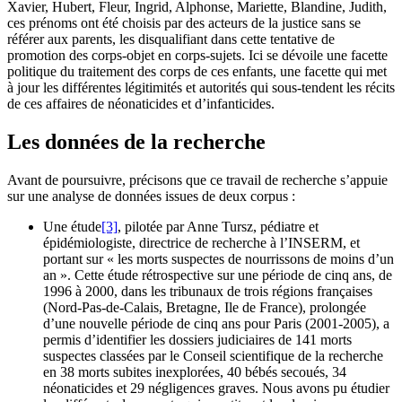
Xavier, Hubert, Fleur, Ingrid, Alphonse, Mariette, Blandine, Judith,
ces prénoms ont été choisis par des acteurs de la justice sans se
référer aux parents, les disqualifiant dans cette tentative de
promotion des corps-objet en corps-sujets. Ici se dévoile une facette
politique du traitement des corps de ces enfants, une facette qui met
à jour les différentes légitimités et autorités qui sous-tendent les récits
de ces affaires de néonaticides et d’infanticides.
Les données de la recherche
Avant de poursuivre, précisons que ce travail de recherche s’appuie
sur une analyse de données issues de deux corpus :
Une étude
[3]
, pilotée par Anne Tursz, pédiatre et
épidémiologiste, directrice de recherche à l’INSERM, et
portant sur « les morts suspectes de nourrissons de moins d’un
an ». Cette étude rétrospective sur une période de cinq ans, de
1996 à 2000, dans les tribunaux de trois régions françaises
(Nord-Pas-de-Calais, Bretagne, Ile de France), prolongée
d’une nouvelle période de cinq ans pour Paris (2001-2005), a
permis d’identifier les dossiers judiciaires de 141 morts
suspectes classées par le Conseil scientifique de la recherche
en 38 morts subites inexplorées, 40 bébés secoués, 34
néonaticides et 29 négligences graves. Nous avons pu étudier