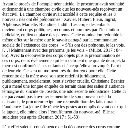
Avant le procès de l’octuple néonaticide, le procureur avait souhaité
et demandé à une chambre civile que les nouveau-nés reçoivent un
état civil. La chambre civile avait accédé à cette requête et les 8
nouveau-nés ont été prénommés : Xavier, Hubert, Fleur, Ingrid,
Alphonse, Mariette, Blandine, Judith. Les corps des enfants
deviennent corps politiques, reconnus et nommés par l’institution
judiciaire, en lieu et place des parents. Cette nomination redouble le
même effet sur la mère que le savoir partagé par la communauté
sociale de l’existence des corps : « S’ils ont des prénoms, je les vois.
[…] Maintenant avec des prénoms, je les vois » (Millot, 2017 : 84-
86). Avec la découverte des corps-objets puis la prénomination de
ces corps, deux évènements qui leur octroient une qualité de sujet, la
mère est confrontée à ses enfants et à ce qu’elle a provoqué, l’arrêt
de leur vie. Ce sera un moment très douloureux pour elle. Cette
rencontre de la mère avec son acte redéfini juridiquement,
publiquement, socialement, peut s’avérer cruelle. Christiane Besnier
qui a mené une longue enquête de terrain dans des salles d’audience
témoigne du suicide de Josette, une adolescente néonaticide. Celle-ci
ne parvenant pas à avouer le meurtre de son nouveau-né à la
naissance, le procureur exige une reconstitution des faits durant
l’audience. La jeune fille répète les gestes accomplis devant ceux qui
la jugent, elle mime alors l’étouffement du nouveau-né. Elle se
suicidera peu après (Besnier, 2017 : 51-53).
L’ « effet sujet », conséquence de la découverte des corps comme