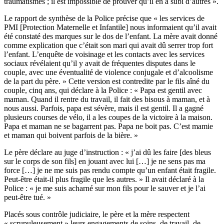
traumatismes ; il est impossible de prouver qu’il en a subi d’autres ».
Le rapport de synthèse de la Police précise que « les services de
PMI [Protection Maternelle et Infantile] nous informaient qu’il avait
été constaté des marques sur le dos de l’enfant. La mère avait donné
comme explication que c’était son mari qui avait dû serrer trop fort
l’enfant. L’enquête de voisinage et les contacts avec les services
sociaux révélaient qu’il y avait de fréquentes disputes dans le
couple, avec une éventualité de violence conjugale et d’alcoolisme
de la part du père. » Cette version est contredite par le fils aîné du
couple, cinq ans, qui déclare à la Police : « Papa est gentil avec
maman. Quand il rentre du travail, il fait des bisous à maman, et à
nous aussi. Parfois, papa est sévère, mais il est gentil. Il a gagné
plusieurs courses de vélo, il a les coupes de la victoire à la maison.
Papa et maman ne se bagarrent pas. Papa ne boit pas. C’est mamie
et maman qui boivent parfois de la bière. »
Le père déclare au juge d’instruction : « j’ai dû les faire [des bleus
sur le corps de son fils] en jouant avec lui […] je ne sens pas ma
force […] je ne me suis pas rendu compte qu’un enfant était fragile.
Peut-être était-il plus fragile que les autres. » Il avait déclaré à la
Police : « je me suis acharné sur mon fils pour le sauver et je l’ai
peut-être tué. »
Placés sous contrôle judiciaire, le père et la mère respectent
« scrupuleusement » leurs engagements de soins, de travail, de