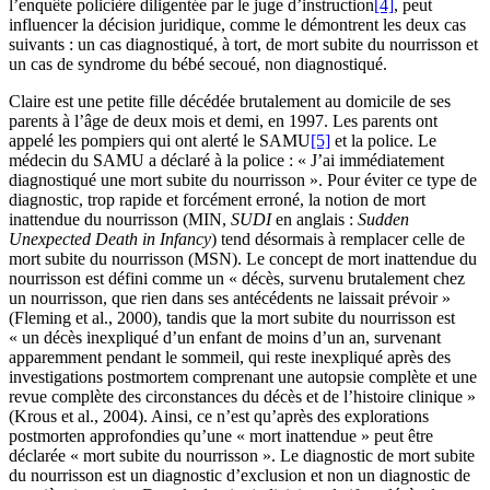
l’enquête policière diligentée par le juge d’instruction
[4]
, peut
influencer la décision juridique, comme le démontrent les deux cas
suivants : un cas diagnostiqué, à tort, de mort subite du nourrisson et
un cas de syndrome du bébé secoué, non diagnostiqué.
Claire est une petite fille décédée brutalement au domicile de ses
parents à l’âge de deux mois et demi, en 1997. Les parents ont
appelé les pompiers qui ont alerté le SAMU
[5]
et la police. Le
médecin du SAMU a déclaré à la police : « J’ai immédiatement
diagnostiqué une mort subite du nourrisson ». Pour éviter ce type de
diagnostic, trop rapide et forcément erroné, la notion de mort
inattendue du nourrisson (MIN,
SUDI
en anglais :
Sudden
Unexpected Death in Infancy
) tend désormais à remplacer celle de
mort subite du nourrisson (MSN). Le concept de mort inattendue du
nourrisson est défini comme un « décès, survenu brutalement chez
un nourrisson, que rien dans ses antécédents ne laissait prévoir »
(Fleming et al., 2000), tandis que la mort subite du nourrisson est
« un décès inexpliqué d’un enfant de moins d’un an, survenant
apparemment pendant le sommeil, qui reste inexpliqué après des
investigations postmortem comprenant une autopsie complète et une
revue complète des circonstances du décès et de l’histoire clinique »
(Krous et al., 2004). Ainsi, ce n’est qu’après des explorations
postmorten approfondies qu’une « mort inattendue » peut être
déclarée « mort subite du nourrisson ». Le diagnostic de mort subite
du nourrisson est un diagnostic d’exclusion et non un diagnostic de