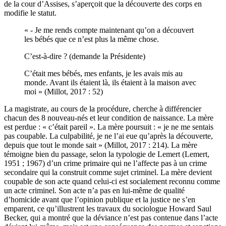
de la cour d’Assises, s’aperçoit que la découverte des corps en
modifie le statut.
« - Je me rends compte maintenant qu’on a découvert
les bébés que ce n’est plus la même chose.
C’est-à-dire ? (demande la Présidente)
C’était mes bébés, mes enfants, je les avais mis au
monde. Avant ils étaient là, ils étaient à la maison avec
moi » (Millot, 2017 : 52)
La magistrate, au cours de la procédure, cherche à différencier
chacun des 8 nouveau-nés et leur condition de naissance. La mère
est perdue : « c’était pareil ». La mère poursuit : « je ne me sentais
pas coupable. La culpabilité, je ne l’ai eue qu’après la découverte,
depuis que tout le monde sait » (Millot, 2017 : 214). La mère
témoigne bien du passage, selon la typologie de Lemert (Lemert,
1951 ; 1967) d’un crime primaire qui ne l’affecte pas à un crime
secondaire qui la construit comme sujet criminel. La mère devient
coupable de son acte quand celui-ci est socialement reconnu comme
un acte criminel. Son acte n’a pas en lui-même de qualité
d’homicide avant que l’opinion publique et la justice ne s’en
emparent, ce qu’illustrent les travaux du sociologue Howard Saul
Becker, qui a montré que la déviance n’est pas contenue dans l’acte