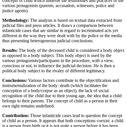
concepts of child which underlie the testimonies and practices of the
various protagonists (parents, accusation, witnesses, police and
justice agents).
Methodology:
The analysis is based on textual data extracted from
judicial files and press articles. It draws a comparison between
infanticide cases that are similar in regard to incriminated acts yet
different in the way they were dealt with by the police or the media
thus presenting heterogeneous judicial conclusions.
Results:
The body of the deceased child is considered a body object
as opposed to a body subject. This body object is used by the
various protagonists/participants in the procedure, with a view,
conscious or not, to influence the judicial decision. He is then a
political body subject to the rivalry of different legitimacy.
Conclusions:
Various factors contribute to the objectification and
instrumentalization of the body: death (which facilitates the
conception of a body/corpse as an object), the lack of social
recognition of the child due to their young age, the idea that a child
belongs to their parents. The concept of child as a person in their
own right remains undefined.
Contribution:
Those infanticide cases lead to question the concept
of child as a person. It appears that both conceptions coexist: a child
is a person from birth or it is not quite a person before it has been