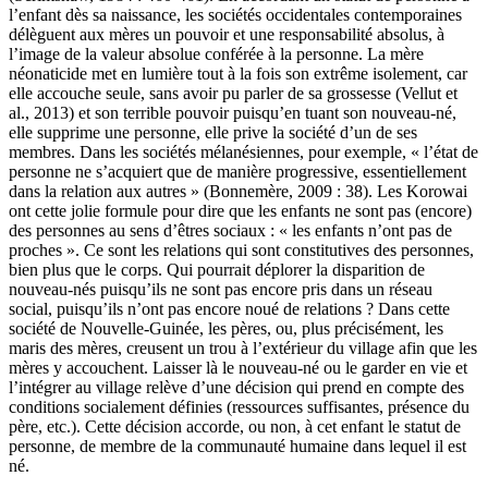
l’enfant dès sa naissance, les sociétés occidentales contemporaines
délèguent aux mères un pouvoir et une responsabilité absolus, à
l’image de la valeur absolue conférée à la personne. La mère
néonaticide met en lumière tout à la fois son extrême isolement, car
elle accouche seule, sans avoir pu parler de sa grossesse (Vellut et
al., 2013) et son terrible pouvoir puisqu’en tuant son nouveau-né,
elle supprime une personne, elle prive la société d’un de ses
membres. Dans les sociétés mélanésiennes, pour exemple, « l’état de
personne ne s’acquiert que de manière progressive, essentiellement
dans la relation aux autres » (Bonnemère, 2009 : 38). Les Korowai
ont cette jolie formule pour dire que les enfants ne sont pas (encore)
des personnes au sens d’êtres sociaux : « les enfants n’ont pas de
proches ». Ce sont les relations qui sont constitutives des personnes,
bien plus que le corps. Qui pourrait déplorer la disparition de
nouveau-nés puisqu’ils ne sont pas encore pris dans un réseau
social, puisqu’ils n’ont pas encore noué de relations ? Dans cette
société de Nouvelle-Guinée, les pères, ou, plus précisément, les
maris des mères, creusent un trou à l’extérieur du village afin que les
mères y accouchent. Laisser là le nouveau-né ou le garder en vie et
l’intégrer au village relève d’une décision qui prend en compte des
conditions socialement définies (ressources suffisantes, présence du
père, etc.). Cette décision accorde, ou non, à cet enfant le statut de
personne, de membre de la communauté humaine dans lequel il est
né.