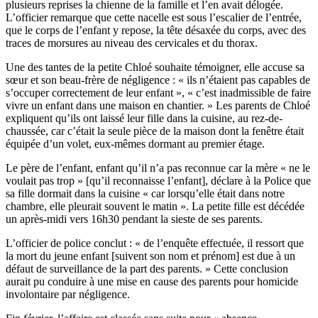
plusieurs reprises la chienne de la famille et l’en avait délogée.
L’officier remarque que cette nacelle est sous l’escalier de l’entrée,
que le corps de l’enfant y repose, la tête désaxée du corps, avec des
traces de morsures au niveau des cervicales et du thorax.
Une des tantes de la petite Chloé souhaite témoigner, elle accuse sa
sœur et son beau-frère de négligence : « ils n’étaient pas capables de
s’occuper correctement de leur enfant », « c’est inadmissible de faire
vivre un enfant dans une maison en chantier. » Les parents de Chloé
expliquent qu’ils ont laissé leur fille dans la cuisine, au rez-de-
chaussée, car c’était la seule pièce de la maison dont la fenêtre était
équipée d’un volet, eux-mêmes dormant au premier étage.
Le père de l’enfant, enfant qu’il n’a pas reconnue car la mère « ne le
voulait pas trop » [qu’il reconnaisse l’enfant], déclare à la Police que
sa fille dormait dans la cuisine « car lorsqu’elle était dans notre
chambre, elle pleurait souvent le matin ». La petite fille est décédée
un après-midi vers 16h30 pendant la sieste de ses parents.
L’officier de police conclut : « de l’enquête effectuée, il ressort que
la mort du jeune enfant [suivent son nom et prénom] est due à un
défaut de surveillance de la part des parents. » Cette conclusion
aurait pu conduire à une mise en cause des parents pour homicide
involontaire par négligence.