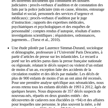
les différents documents qui constituent les dossiers
judiciaires : procès-verbaux d’audition et de constatation des
faits par la police judiciaire (mis en cause, témoins, entourage
familial et social, personnels des services d’urgence et
médicaux) ; procès-verbaux d’audition par le juge
d’instruction ; rapports des expertises médicales,
psychiatriques et psychologiques et des enquêtes de
personnalité ; comptes rendus d’autopsie, résultats d’autres
investigations scientifiques ; réquisitoires, ordonnances,
jugements... (Tursz et al., 2010).
Une étude pilotée par Laurence Simmat-Durand, sociologue
et démographe, professeure à l’Université Paris Descartes, à
partir d’articles de presse sur les infanticides. Le recueil a
porté sur les articles parus dans la presse française nationale
ou régionale, relatant le décès suspect ou violent d’un enfant
de moins d’un an, exception faite des accidents de la
circulation routière et des décès par maladie. Les décès de
plus de 900 enfants de moins d’un an ont ainsi été recensés.
Pour une première analyse spécifique aux néonaticides, nous
avons retenu tous les enfants décédés de 1993 à 2012, âgés de
quelques heures. Nous disposons de 357 décès suspects de
nouveau-nés, répartis en deux grandes entités : des
découvertes de cadavres non élucidées (n =94) et des affaires
pour lesquelles une personne, le plus souvent la mère, a été