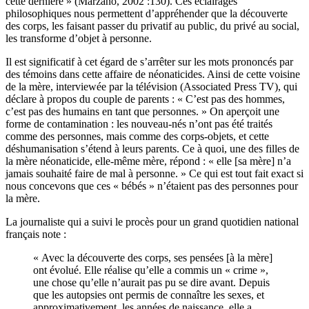
cette dernière » (Marzano, 2002 :130). Ces éclairages
philosophiques nous permettent d’appréhender que la découverte
des corps, les faisant passer du privatif au public, du privé au social,
les transforme d’objet à personne.
Il est significatif à cet égard de s’arrêter sur les mots prononcés par
des témoins dans cette affaire de néonaticides. Ainsi de cette voisine
de la mère, interviewée par la télévision (Associated Press TV), qui
déclare à propos du couple de parents : « C’est pas des hommes,
c’est pas des humains en tant que personnes. » On aperçoit une
forme de contamination : les nouveau-nés n’ont pas été traités
comme des personnes, mais comme des corps-objets, et cette
déshumanisation s’étend à leurs parents. Ce à quoi, une des filles de
la mère néonaticide, elle-même mère, répond : « elle [sa mère] n’a
jamais souhaité faire de mal à personne. » Ce qui est tout fait exact si
nous concevons que ces « bébés » n’étaient pas des personnes pour
la mère.
La journaliste qui a suivi le procès pour un grand quotidien national
français note :
« Avec la découverte des corps, ses pensées [à la mère]
ont évolué. Elle réalise qu’elle a commis un « crime »,
une chose qu’elle n’aurait pas pu se dire avant. Depuis
que les autopsies ont permis de connaître les sexes, et
approximativement, les années de naissance, elle a