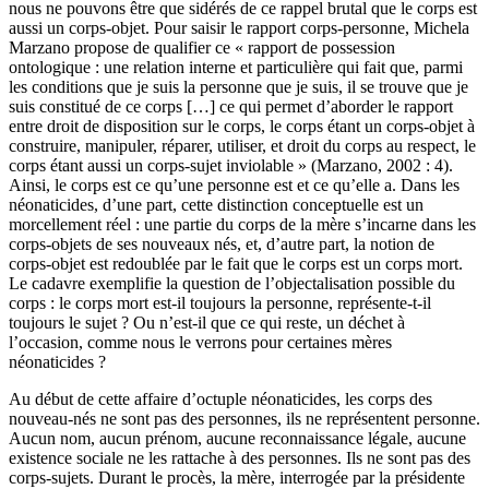
nous ne pouvons être que sidérés de ce rappel brutal que le corps est
aussi un corps-objet. Pour saisir le rapport corps-personne, Michela
Marzano propose de qualifier ce « rapport de possession
ontologique : une relation interne et particulière qui fait que, parmi
les conditions que je suis la personne que je suis, il se trouve que je
suis constitué de ce corps […] ce qui permet d’aborder le rapport
entre droit de disposition sur le corps, le corps étant un corps-objet à
construire, manipuler, réparer, utiliser, et droit du corps au respect, le
corps étant aussi un corps-sujet inviolable » (Marzano, 2002 : 4).
Ainsi, le corps est ce qu’une personne est et ce qu’elle a. Dans les
néonaticides, d’une part, cette distinction conceptuelle est un
morcellement réel : une partie du corps de la mère s’incarne dans les
corps-objets de ses nouveaux nés, et, d’autre part, la notion de
corps-objet est redoublée par le fait que le corps est un corps mort.
Le cadavre exemplifie la question de l’objectalisation possible du
corps : le corps mort est-il toujours la personne, représente-t-il
toujours le sujet ? Ou n’est-il que ce qui reste, un déchet à
l’occasion, comme nous le verrons pour certaines mères
néonaticides ?
Au début de cette affaire d’octuple néonaticides, les corps des
nouveau-nés ne sont pas des personnes, ils ne représentent personne.
Aucun nom, aucun prénom, aucune reconnaissance légale, aucune
existence sociale ne les rattache à des personnes. Ils ne sont pas des
corps-sujets. Durant le procès, la mère, interrogée par la présidente