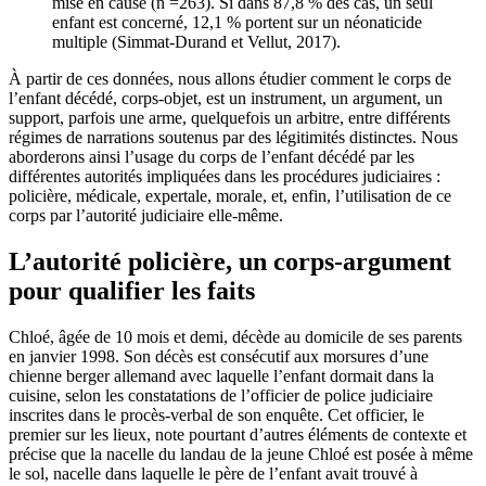
mise en cause (n =263). Si dans 87,8 % des cas, un seul
enfant est concerné, 12,1 % portent sur un néonaticide
multiple (Simmat-Durand et Vellut, 2017).
À partir de ces données, nous allons étudier comment le corps de
l’enfant décédé, corps-objet, est un instrument, un argument, un
support, parfois une arme, quelquefois un arbitre, entre différents
régimes de narrations soutenus par des légitimités distinctes. Nous
aborderons ainsi l’usage du corps de l’enfant décédé par les
différentes autorités impliquées dans les procédures judiciaires :
policière, médicale, expertale, morale, et, enfin, l’utilisation de ce
corps par l’autorité judiciaire elle-même.
L’autorité policière, un corps-argument
pour qualifier les faits
Chloé, âgée de 10 mois et demi, décède au domicile de ses parents
en janvier 1998. Son décès est consécutif aux morsures d’une
chienne berger allemand avec laquelle l’enfant dormait dans la
cuisine, selon les constatations de l’officier de police judiciaire
inscrites dans le procès-verbal de son enquête. Cet officier, le
premier sur les lieux, note pourtant d’autres éléments de contexte et
précise que la nacelle du landau de la jeune Chloé est posée à même
le sol, nacelle dans laquelle le père de l’enfant avait trouvé à