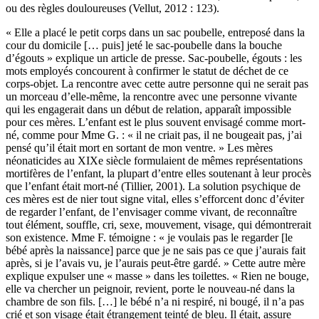
ou des règles douloureuses (Vellut, 2012 : 123).
« Elle a placé le petit corps dans un sac poubelle, entreposé dans la
cour du domicile [… puis] jeté le sac-poubelle dans la bouche
d’égouts » explique un article de presse. Sac-poubelle, égouts : les
mots employés concourent à confirmer le statut de déchet de ce
corps-objet. La rencontre avec cette autre personne qui ne serait pas
un morceau d’elle-même, la rencontre avec une personne vivante
qui les engagerait dans un début de relation, apparaît impossible
pour ces mères. L’enfant est le plus souvent envisagé comme mort-
né, comme pour Mme G. : « il ne criait pas, il ne bougeait pas, j’ai
pensé qu’il était mort en sortant de mon ventre. » Les mères
néonaticides au XIXe siècle formulaient de mêmes représentations
mortifères de l’enfant, la plupart d’entre elles soutenant à leur procès
que l’enfant était mort-né (Tillier, 2001). La solution psychique de
ces mères est de nier tout signe vital, elles s’efforcent donc d’éviter
de regarder l’enfant, de l’envisager comme vivant, de reconnaître
tout élément, souffle, cri, sexe, mouvement, visage, qui démontrerait
son existence. Mme F. témoigne : « je voulais pas le regarder [le
bébé après la naissance] parce que je ne sais pas ce que j’aurais fait
après, si je l’avais vu, je l’aurais peut-être gardé. » Cette autre mère
explique expulser une « masse » dans les toilettes. « Rien ne bouge,
elle va chercher un peignoir, revient, porte le nouveau-né dans la
chambre de son fils. […] le bébé n’a ni respiré, ni bougé, il n’a pas
crié et son visage était étrangement teinté de bleu. Il était, assure