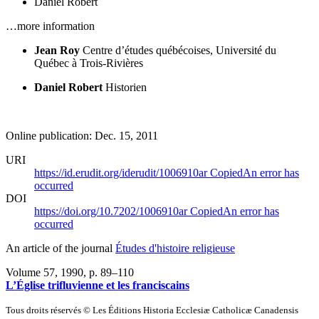
Daniel Robert
…more information
Jean Roy
Centre d’études québécoises, Université du
Québec à Trois-Rivières
Daniel Robert
Historien
Online publication: Dec. 15, 2011
URI
https://id.erudit.org/iderudit/1006910ar
Copied
An error has
occurred
DOI
https://doi.org/10.7202/1006910ar
Copied
An error has
occurred
An article of the journal
Études d'histoire religieuse
Volume 57, 1990
, p. 89–110
L’Église trifluvienne et les franciscains
Tous droits réservés © Les Éditions Historia Ecclesiæ Catholicæ Canadensis