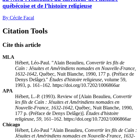
québécoise et de l’histoire religieuse
By Cécile Facal
Citation Tools
Cite this article
MLA
Hébert, Léo-Paul. "Alain Beaulieu,
Convertir les fils de
Caïn : Jésuites et Amérindiens nomades en Nouvelle-France,
1632-1642
, Québec, Nuit Blanche, 1990, 177 p. (Préface de
Denys Delâge)."
Études d'histoire religieuse
, volume 59,
1993, p. 161–162. https://doi.org/10.7202/1006866ar
APA
Hébert, L.-P. (1993). Review of [Alain Beaulieu,
Convertir
les fils de Caïn : Jésuites et Amérindiens nomades en
Nouvelle-France, 1632-1642
, Québec, Nuit Blanche, 1990,
177 p. (Préface de Denys Delâge)].
Études d'histoire
religieuse
,
59
, 161–162. https://doi.org/10.7202/1006866ar
Chicago
Hébert, Léo-Paul "Alain Beaulieu,
Convertir les fils de Caïn :
Jésuites et Amérindiens nomades en Nouvelle-France, 1632-