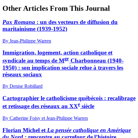
Other Articles From This Journal
Pax Romana
: un des vecteurs de diffusion du
maritainisme (1939-1952)
By Jean-Philippe Warren
Immigration, logement, action catholique et
gr
syndicale au temps de M
Charbonneau (1940-
1950) : son implication sociale relue à travers les
réseaux sociaux
By Denise Robillard
Cartographier le catholicisme québécois : recalibrage
e
et retissage des réseaux au XX
siècle
By Catherine Foisy et Jean-Philippe Warren
Florian Michel et
La pensée catholique en Amérique
du Nord
: rencontre au carrefour de l’histoire