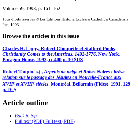
Volume 59, 1993
, p. 161–162
Tous droits réservés © Les Éditions Historia Ecclesiæ Catholicæ Canadensis
Inc., 1993
Browse the articles in this issue
Charles H. Lippy, Robert Choquette et Stafford Poole,
Christianity Comes to the Americas, 1492-1776
, New York,
Paragon House, 1992, ix-400 p. 30 $US
Robert Toupin, s.j.,
Arpents de neige et Robes Noires : brève
relation sur le passage des Jésuites en Nouvelle-France aux
e
e
XVII
et XVIII
siècles
, Montréal, Bellarmin (Fides), 1991, 129
p. 16 $
Article outline
Back to top
Full text (PDF)
Full text (PDF)