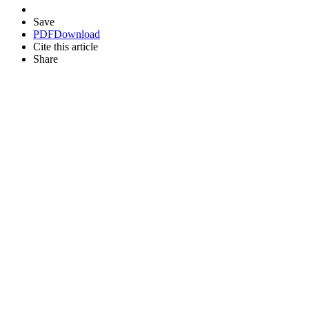
Save
PDF
Download
Cite this article
Share