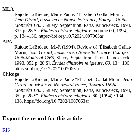
MLA
Rajotte LaBrèque, Marie-Paule. "Élisabeth Gallat-Morin,
Jean Girard, musicien en Nouvelle-France, Bourges 1696-
Montréal 1765
, Sillery, Septentrion, Paris, Klincksieck, 1993,
352 p. 28 $."
Études d'histoire religieuse
, volume 60, 1994,
p. 134–136. https://doi.org/10.7202/1007063ar
APA
Rajotte LaBrèque, M.-P. (1994). Review of [Élisabeth Gallat-
Morin,
Jean Girard, musicien en Nouvelle-France, Bourges
1696-Montréal 1765
, Sillery, Septentrion, Paris, Klincksieck,
1993, 352 p. 28 $].
Études d'histoire religieuse
,
60
, 134–136.
https://doi.org/10.7202/1007063ar
Chicago
Rajotte LaBrèque, Marie-Paule "Élisabeth Gallat-Morin,
Jean
Girard, musicien en Nouvelle-France, Bourges 1696-
Montréal 1765
, Sillery, Septentrion, Paris, Klincksieck, 1993,
352 p. 28 $".
Études d'histoire religieuse
60, (1994) : 134–
136. https://doi.org/10.7202/1007063ar
Export the record for this article
RIS