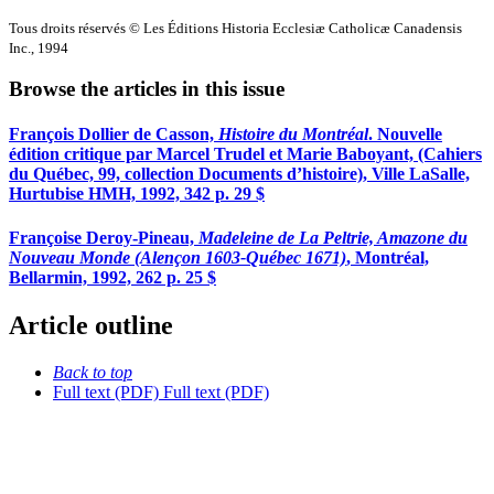
Tous droits réservés © Les Éditions Historia Ecclesiæ Catholicæ Canadensis
Inc., 1994
Browse the articles in this issue
François Dollier de Casson,
Histoire du Montréal
. Nouvelle
édition critique par Marcel Trudel et Marie Baboyant, (Cahiers
du Québec, 99, collection Documents d’histoire), Ville LaSalle,
Hurtubise HMH, 1992, 342 p. 29 $
Françoise Deroy-Pineau,
Madeleine de La Peltrie, Amazone du
Nouveau Monde (Alençon 1603-Québec 1671)
, Montréal,
Bellarmin, 1992, 262 p. 25 $
Article outline
Back to top
Full text (PDF)
Full text (PDF)