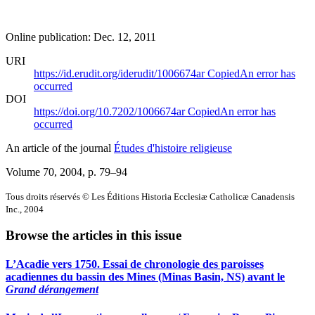
Online publication: Dec. 12, 2011
URI
https://id.erudit.org/iderudit/1006674ar
Copied
An error has
occurred
DOI
https://doi.org/10.7202/1006674ar
Copied
An error has
occurred
An article of the journal
Études d'histoire religieuse
Volume 70, 2004
, p. 79–94
Tous droits réservés © Les Éditions Historia Ecclesiæ Catholicæ Canadensis
Inc., 2004
Browse the articles in this issue
L’Acadie vers 1750. Essai de chronologie des paroisses
acadiennes du bassin des Mines (Minas Basin, NS) avant le
Grand dérangement