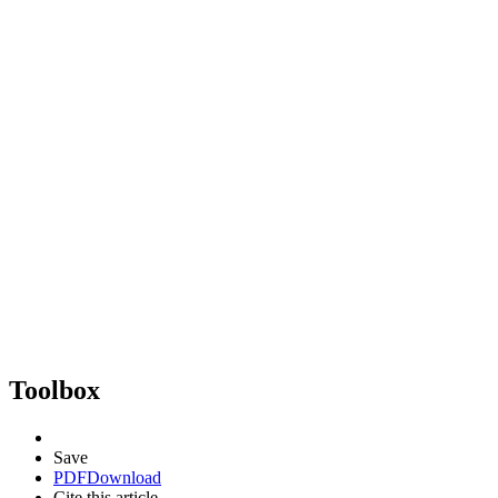
Toolbox
Save
PDF
Download
Cite this article