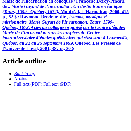
Marie de l’Incarnation en colloques / Françoise Deroy-Pineau,
dir.,
Marie Guyard de l’Incarnation. Un destin transocéanique
(Tours, 1599 - Québec, 1672)
, Montréal, L’Harmattan, 2000, 415
p., 52 $ / Raymond Brodeur, dir.,
Femme, mystique et
missionnaire. Marie Guyart de l’Incarnation, Tours, 1599-
Québec, 1672. Actes du colloque organisé par le Centre d’études
Marie-de-l’Incarnation sous les auspices du Centre
interuniversitaire d’études québécoises qui s’est tenu à Loretteville,
Québec, du 22 au 25 septembre 1999
, Québec, Les Presses de
l’Université Laval, 2001, 387 p., 30 $
Article outline
Back to top
Abstract
Full text (PDF)
Full text (PDF)