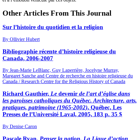
Other Articles From This Journal
Sur l’histoire du quotidien et la religion
By Ollivier Hubert
Bibliographie récente d’histoire religieuse du
Canada, 2006-2007
By Jean-Marie LeBlanc, Guy Laperrière, Jocelyne Murray,
Margaret Sanche and Centre de recherche en histoire religieuse du
Canada / Research Centre for the Religious History of Canada
Richard Gauthier,
Le
devenir
de l’art d’église dans
les paroisses catholiques du Québec. Architecture, arts,
pratiques, patrimoine (1965-2002)
, Québec, Les
Presses de l’Université Laval, 2005, 183 p. 35 $
By Denise Caron
Pascale Ryan,
Penser la nation. La Ligue d’action