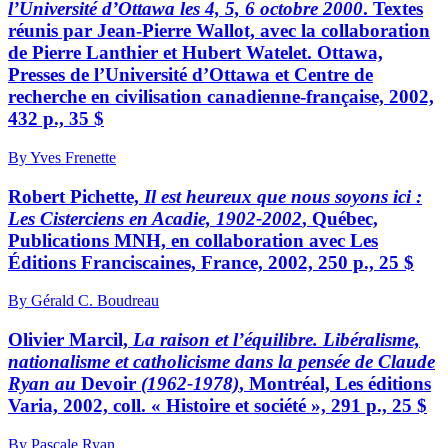
l’Université d’Ottawa les 4, 5, 6 octobre 2000
. Textes
réunis par Jean-Pierre Wallot, avec la collaboration
de Pierre Lanthier et Hubert Watelet. Ottawa,
Presses de l’Université d’Ottawa et Centre de
recherche en civilisation canadienne-française, 2002,
432 p., 35 $
By Yves Frenette
Robert Pichette,
Il est heureux que nous soyons ici :
Les Cisterciens en Acadie, 1902-2002
, Québec,
Publications MNH, en collaboration avec Les
Éditions Franciscaines, France, 2002, 250 p., 25 $
By Gérald C. Boudreau
Olivier Marcil,
La raison et l’équilibre. Libéralisme,
nationalisme et catholicisme dans la pensée de Claude
Ryan au
Devoir
(1962-1978)
, Montréal, Les éditions
Varia, 2002, coll. « Histoire et société », 291 p., 25 $
By Pascale Ryan