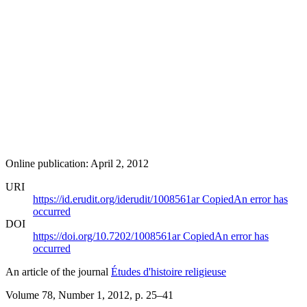
Online publication: April 2, 2012
URI
https://id.erudit.org/iderudit/1008561ar
Copied
An error has
occurred
DOI
https://doi.org/10.7202/1008561ar
Copied
An error has
occurred
An article of the journal
Études d'histoire religieuse
Volume 78, Number 1, 2012
, p. 25–41