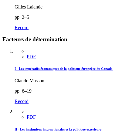
Gilles Lalande
pp. 2–5
Record
Facteurs de détermination
PDF
I - Les impératifs économiques de la politique étrangère du Canada
Claude Masson
pp. 6–19
Record
PDF
II - Les institutions internationales et la politique extérieure