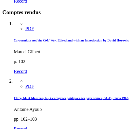
Record
Comptes rendus
PDF
Corporations and the Cold War
. Edited and with an Introduction by David Horowit
Marcel Gilbert
p. 102
Record
PDF
Flory, M. et Mantran, R.,
Les régimes politiques des pays arabes
, P.U.F., Paris 1968
Antoine Ayoub
pp. 102–103
Record