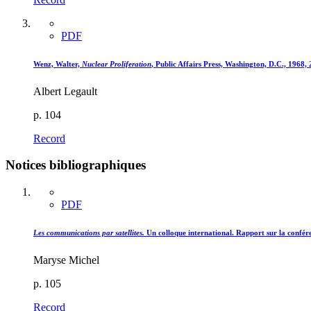
PDF
Wenz, Walter,
Nuclear Proliferation
, Public Affairs Press, Washington, D.C., 1968, 
Albert Legault
p. 104
Record
Notices bibliographiques
PDF
Les communications par satellites.
Un colloque international. Rapport sur la confére
Maryse Michel
p. 105
Record