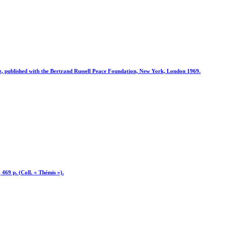
z, published with the Bertrand Russell Peace Foundation, New York, London 1969.
, 469 p. (Coll. « Thémis »).