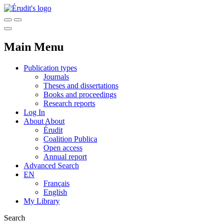
Main Menu
Publication types
Journals
Theses and dissertations
Books and proceedings
Research reports
Log In
About
About
Érudit
Coalition Publica
Open access
Annual report
Advanced Search
EN
Français
English
My Library
Search