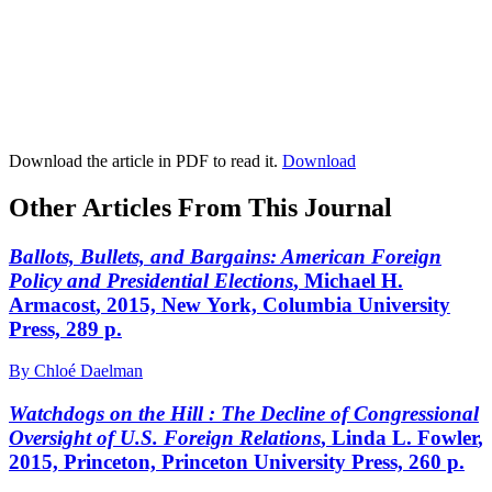
Download the article in PDF to read it.
Download
Other Articles From This Journal
Ballots, Bullets, and Bargains: American Foreign
Policy and Presidential Elections
, Michael H.
A
rmacost
, 2015, New York, Columbia University
Press, 289 p.
By Chloé Daelman
Watchdogs on the Hill : The Decline of Congressional
Oversight of U.S. Foreign Relations
, Linda L. F
owler
,
2015, Princeton, Princeton University Press, 260 p.