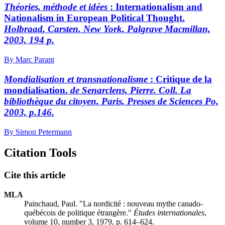
Théories, méthode et idées
:
Internationalism and
Nationalism in European Political Thought.
H
olbraad
, Carsten. New York, Palgrave Macmillan,
2003, 194 p.
By Marc Parant
Mondialisation et transnationalisme
:
Critique de la
mondialisation.
de Senarclens,
Pierre
.
Coll. La
bibliothèque du citoyen, Paris, Presses de Sciences Po,
2003, p.146.
By Simon Petermann
Citation Tools
Cite this article
MLA
Painchaud, Paul. "La nordicité : nouveau mythe canado-
québécois de politique étrangère."
Études internationales
,
volume 10, number 3, 1979, p. 614–624.