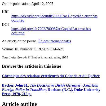
Online publication: April 12, 2005
URI
https://id.erudit.org/iderudit/700967ar
Copied
An error has
occurred
DOI
https://doi.org/10.7202/700967ar
Copied
An error has
occurred
An article of the journal
Études internationales
Volume 10, Number 3, 1979
, p. 614–624
Tous droits réservés © Études internationales, 1979
Browse the articles in this issue
Chronique des relations extérieures du Canada et du Québec
Backer, John H.,
The Decision to Divide Germany
: American
Foreign Policy in Transition
, Durham (N.C.), Duke University
Press, 1978, 212 p.
Article outline